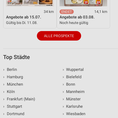
34 km
14,1 km
Angebote ab 15.07.
Angebote ab 03.08.
Gültig bis Di. 11.08.
Noch heute gültig
ALLE PROSPEKTE
Top Städte
›
Berlin
›
Wuppertal
›
Hamburg
›
Bielefeld
›
München
›
Bonn
›
Köln
›
Mannheim
›
Frankfurt (Main)
›
Münster
›
Stuttgart
›
Karlsruhe
›
Dortmund
›
Wiesbaden