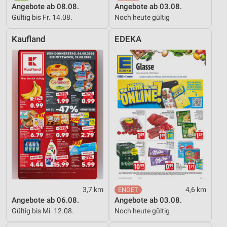
Messung der Werbeleistung
Angebote ab 08.08.
Angebote ab 03.08.
Gültig bis Fr. 14.08.
Noch heute gültig
Messung der Performance von Inhalten
Kaufland
EDEKA
Analyse von Zielgruppen durch Statistiken oder
Kombinationen von Daten aus verschiedenen
Quellen
Entwicklung und Verbesserung der Angebote
Verwendung reduzierter Daten zur Auswahl von
Inhalten
IAB-Besonderheiten:
Verwendung genauer Standortdaten
Geräte anhand von aktiv angeforderten
Informationen identifizieren
3,7 km
4,6 km
Nicht-IAB-Verarbeitungszwecke:
Angebote ab 06.08.
Angebote ab 03.08.
Notwendig
Gültig bis Mi. 12.08.
Noch heute gültig