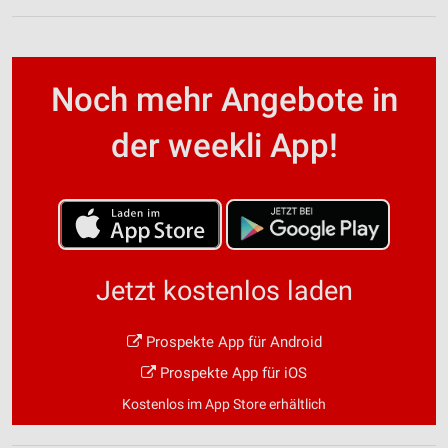
Noch mehr Angebote in
der weekli App!
Jetzt kostenlos laden
Prospekte App für Android
Prospekte App für iOS
Kostenlos im App Store erhältlich