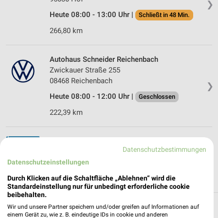
❯
Heute 08:00 - 13:00 Uhr |
Schließt in 48 Min.
266,80 km
Autohaus Schneider Reichenbach
Zwickauer Straße 255
08468 Reichenbach
❯
Heute 08:00 - 12:00 Uhr |
Geschlossen
222,39 km
besico Reichenbach
Datenschutzbestimmungen
Eschenstr. 1
❯
Datenschutzeinstellungen
08468 Reichenbach
222,47 km
Durch Klicken auf die Schaltfläche „Ablehnen“ wird die
Standardeinstellung nur für unbedingt erforderliche cookie
beibehalten.
Auto & Motorrad Filialen in Bad Schlema
Wir und unsere Partner speichern und/oder greifen auf Informationen auf
einem Gerät zu, wie z. B. eindeutige IDs in cookie und anderen