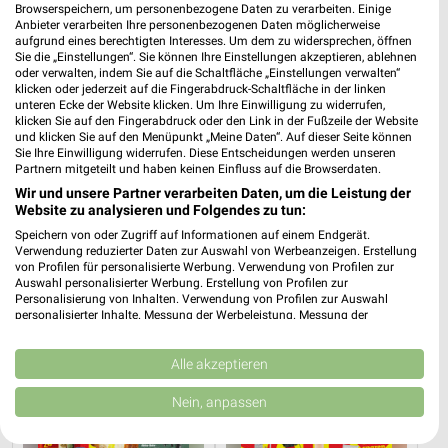
Browserspeichern, um personenbezogene Daten zu verarbeiten. Einige
Egal ob pitstop oder viele mehr in Bad Schlema und Umgebung
Anbieter verarbeiten Ihre personenbezogenen Daten möglicherweise
findest Du alles zum Thema Auto & Motorrad. Finde hier
aufgrund eines berechtigten Interesses. Um dem zu widersprechen, öffnen
Sie die „Einstellungen“. Sie können Ihre Einstellungen akzeptieren, ablehnen
Filialen und Öffnungszeiten.
oder verwalten, indem Sie auf die Schaltfläche „Einstellungen verwalten“
klicken oder jederzeit auf die Fingerabdruck-Schaltfläche in der linken
Aktuelle Prospekte für Bad Schlema und
unteren Ecke der Website klicken. Um Ihre Einwilligung zu widerrufen,
klicken Sie auf den Fingerabdruck oder den Link in der Fußzeile der Website
Umgebung
und klicken Sie auf den Menüpunkt „Meine Daten“. Auf dieser Seite können
Sie Ihre Einwilligung widerrufen. Diese Entscheidungen werden unseren
16 Prospekte
Partnern mitgeteilt und haben keinen Einfluss auf die Browserdaten.
Wir und unsere Partner verarbeiten Daten, um die Leistung der
Lidl
Lidl
Website zu analysieren und Folgendes zu tun:
Speichern von oder Zugriff auf Informationen auf einem Endgerät.
Verwendung reduzierter Daten zur Auswahl von Werbeanzeigen. Erstellung
von Profilen für personalisierte Werbung. Verwendung von Profilen zur
Auswahl personalisierter Werbung. Erstellung von Profilen zur
Personalisierung von Inhalten. Verwendung von Profilen zur Auswahl
personalisierter Inhalte. Messung der Werbeleistung. Messung der
Performance von Inhalten. Analyse von Zielgruppen durch Statistiken oder
Kombinationen von Daten aus verschiedenen Quellen. Entwicklung und
Verbesserung der Angebote. Verwendung reduzierter Daten zur Auswahl
Alle akzeptieren
von Inhalten.
Daten können außerhalb der Europäischen Union weitergegeben und in die
Nein, anpassen
USA gesendet werden.
Ihre Einwilligung und die cookie Richtlinie gelten ausschließlich für diese