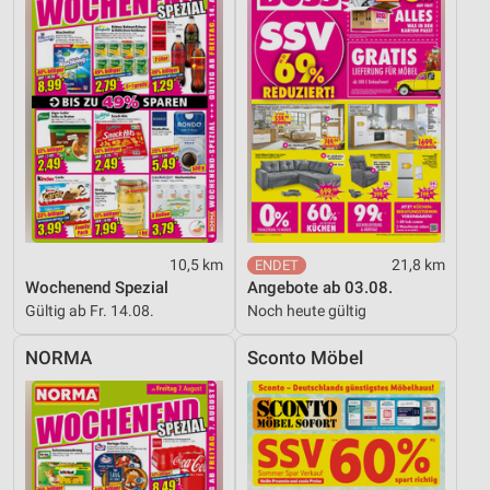
10,5 km
21,8 km
Wochenend Spezial
Angebote ab 03.08.
Gültig ab Fr. 14.08.
Noch heute gültig
NORMA
Sconto Möbel