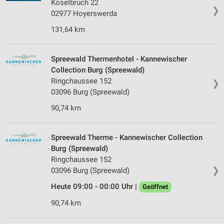
Koselbruch 22
Verwendung reduzierter Daten zur Auswahl von
❯
02977 Hoyerswerda
Werbeanzeigen
131,64 km
Erstellung von Profilen für personalisierte
Werbung
Spreewald Thermenhotel - Kannewischer
Verwendung von Profilen zur Auswahl
Collection Burg (Spreewald)
personalisierter Werbung
Ringchaussee 152
❯
03096 Burg (Spreewald)
Erstellung von Profilen zur Personalisierung
von Inhalten
90,74 km
Verwendung von Profilen zur Auswahl
personalisierter Inhalte
Spreewald Therme - Kannewischer Collection
Burg (Spreewald)
Messung der Werbeleistung
Ringchaussee 152
❯
03096 Burg (Spreewald)
Messung der Performance von Inhalten
Heute 09:00 - 00:00 Uhr |
Geöffnet
Analyse von Zielgruppen durch Statistiken oder
Kombinationen von Daten aus verschiedenen
90,74 km
Quellen