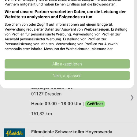
Heute 09:00 - 18:00 Uhr |
Geöffnet
Partnern mitgeteilt und haben keinen Einfluss auf die Browserdaten.
164,78 km
Wir und unsere Partner verarbeiten Daten, um die Leistung der
Website zu analysieren und Folgendes zu tun:
Speichern von oder Zugriff auf Informationen auf einem Endgerät.
Salamon Reisen Dresden
Verwendung reduzierter Daten zur Auswahl von Werbeanzeigen. Erstellung
von Profilen für personalisierte Werbung. Verwendung von Profilen zur
Eisenberger Str. 3
Auswahl personalisierter Werbung. Erstellung von Profilen zur
01127 Dresden
Personalisierung von Inhalten. Verwendung von Profilen zur Auswahl
❯
personalisierter Inhalte. Messung der Werbeleistung. Messung der
Heute 08:00 - 16:00 Uhr |
Geöffnet
Performance von Inhalten. Analyse von Zielgruppen durch Statistiken oder
Kombinationen von Daten aus verschiedenen Quellen. Entwicklung und
162,61 km
Verbesserung der Angebote. Verwendung reduzierter Daten zur Auswahl
Alle akzeptieren
von Inhalten.
Daten können außerhalb der Europäischen Union weitergegeben und in die
Nein, anpassen
USA gesendet werden.
Verkehrsverbund Oberelbe Dresden
Ihre Einwilligung und die cookie Richtlinie gelten ausschließlich für diese
Leipziger Straße 120
Website/App.
01127 Dresden
❯
Partnerliste anzeigen (1 IAB-Anbieter)
Heute 09:00 - 18:00 Uhr |
Geöffnet
Wir nutzen Ihre Daten für folgende Zwecke:
IAB-Verarbeitungszwecke:
161,82 km
Speichern von oder Zugriff auf Informationen
auf einem Endgerät
Filmnächte Schwarzkollm Hoyerswerda