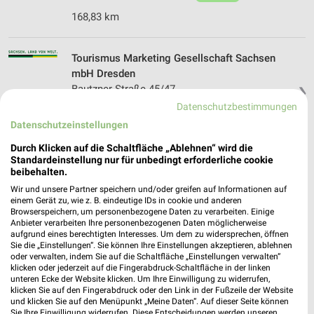
168,83 km
Tourismus Marketing Gesellschaft Sachsen
mbH Dresden
Bautzner Straße 45/47
❯
01099 Dresden
Datenschutzbestimmungen
Datenschutzeinstellungen
163,78 km
Durch Klicken auf die Schaltfläche „Ablehnen“ wird die
Standardeinstellung nur für unbedingt erforderliche cookie
Filmnächte am Elbufer Dresden
beibehalten.
Königsufer
Wir und unsere Partner speichern und/oder greifen auf Informationen auf
❯
01097 Dresden
einem Gerät zu, wie z. B. eindeutige IDs in cookie und anderen
Browserspeichern, um personenbezogene Daten zu verarbeiten. Einige
164,42 km
Anbieter verarbeiten Ihre personenbezogenen Daten möglicherweise
aufgrund eines berechtigten Interesses. Um dem zu widersprechen, öffnen
Sie die „Einstellungen“. Sie können Ihre Einstellungen akzeptieren, ablehnen
oder verwalten, indem Sie auf die Schaltfläche „Einstellungen verwalten“
Polster & Pohl Dresden
klicken oder jederzeit auf die Fingerabdruck-Schaltfläche in der linken
Hertha-Lindner-Str. 10-12
unteren Ecke der Website klicken. Um Ihre Einwilligung zu widerrufen,
klicken Sie auf den Fingerabdruck oder den Link in der Fußzeile der Website
01067 Dresden
❯
und klicken Sie auf den Menüpunkt „Meine Daten“. Auf dieser Seite können
Sie Ihre Einwilligung widerrufen. Diese Entscheidungen werden unseren