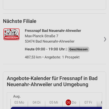
Nächste Filiale
Fressnapf Bad Neuenahr-Ahrweiler
Max-Planck-Straße 7
❯
53474 Bad Neuenahr-Ahrweiler
Heute 09:00 - 19:00 Uhr |
Geschlossen
487,53 km • Angebote: 1 Prospekt
Angebote-Kalender für Fressnapf in Bad
Neuenahr-Ahrweiler und Umgebung
Aug.
03
Mo
04
Di
05
Mi
06
Do
07
Fr
08
S