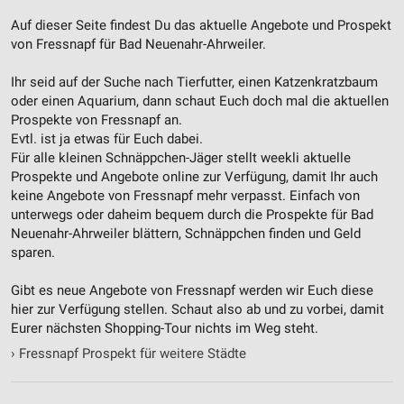
Informationen identifizieren
Auf dieser Seite findest Du das aktuelle Angebote und Prospekt
Nicht-IAB-Verarbeitungszwecke:
von Fressnapf für Bad Neuenahr-Ahrweiler.
Notwendig
Ihr seid auf der Suche nach Tierfutter, einen Katzenkratzbaum
Performance
oder einen Aquarium, dann schaut Euch doch mal die aktuellen
Prospekte von Fressnapf an.
Funktional
Evtl. ist ja etwas für Euch dabei.
Für alle kleinen Schnäppchen-Jäger stellt weekli aktuelle
Werbung
Prospekte und Angebote online zur Verfügung, damit Ihr auch
keine Angebote von Fressnapf mehr verpasst. Einfach von
unterwegs oder daheim bequem durch die Prospekte für Bad
Neuenahr-Ahrweiler blättern, Schnäppchen finden und Geld
sparen.
Gibt es neue Angebote von Fressnapf werden wir Euch diese
hier zur Verfügung stellen. Schaut also ab und zu vorbei, damit
Eurer nächsten Shopping-Tour nichts im Weg steht.
›
Fressnapf Prospekt für weitere Städte