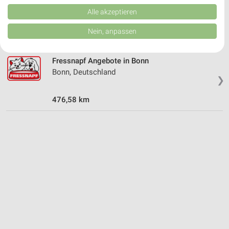
Rheinbach, Deutschland
Kombinationen von Daten aus verschiedenen Quellen. Entwicklung und
❯
Verbesserung der Angebote. Verwendung reduzierter Daten zur Auswahl
Alle akzeptieren
von Inhalten.
Daten können außerhalb der Europäischen Union weitergegeben und in die
492,39 km
Nein, anpassen
USA gesendet werden.
Ihre Einwilligung und die cookie Richtlinie gelten ausschließlich für diese
Website/App.
Fressnapf Angebote in Bonn
Partnerliste anzeigen (1 IAB-Anbieter)
Bonn, Deutschland
❯
Wir nutzen Ihre Daten für folgende Zwecke:
IAB-Verarbeitungszwecke:
476,58 km
Speichern von oder Zugriff auf Informationen
auf einem Endgerät
Verwendung reduzierter Daten zur Auswahl von
Werbeanzeigen
Erstellung von Profilen für personalisierte
Werbung
Verwendung von Profilen zur Auswahl
personalisierter Werbung
Erstellung von Profilen zur Personalisierung