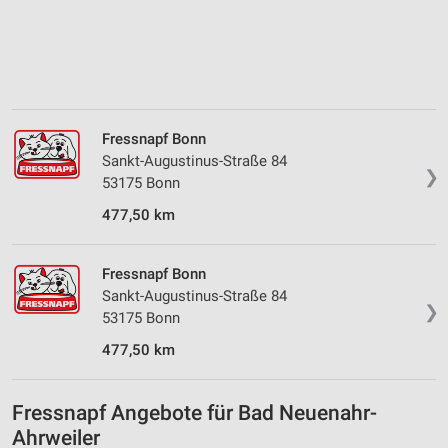
von Inhalten
Verwendung von Profilen zur Auswahl
personalisierter Inhalte
Messung der Werbeleistung
Fressnapf Bonn
Messung der Performance von Inhalten
Sankt-Augustinus-Straße 84
❯
53175 Bonn
Analyse von Zielgruppen durch Statistiken oder
Kombinationen von Daten aus verschiedenen
477,50 km
Quellen
Entwicklung und Verbesserung der Angebote
Fressnapf Bonn
Sankt-Augustinus-Straße 84
❯
Verwendung reduzierter Daten zur Auswahl von
53175 Bonn
Inhalten
477,50 km
IAB-Besonderheiten:
Verwendung genauer Standortdaten
Fressnapf Angebote für Bad Neuenahr-
Ahrweiler
Geräte anhand von aktiv angeforderten