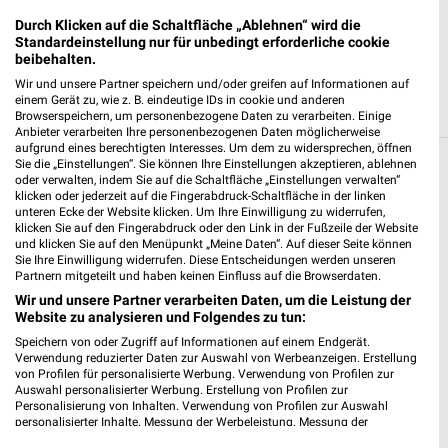
Durch Klicken auf die Schaltfläche „Ablehnen“ wird die
JETZT LADEN UND SPAREN!
Standardeinstellung nur für unbedingt erforderliche cookie
beibehalten.
Wir und unsere Partner speichern und/oder greifen auf Informationen auf
einem Gerät zu, wie z. B. eindeutige IDs in cookie und anderen
Browserspeichern, um personenbezogene Daten zu verarbeiten. Einige
Anbieter verarbeiten Ihre personenbezogenen Daten möglicherweise
aufgrund eines berechtigten Interesses. Um dem zu widersprechen, öffnen
Sie die „Einstellungen“. Sie können Ihre Einstellungen akzeptieren, ablehnen
Weitere Fressnapf Geschäfte mit Angeboten
oder verwalten, indem Sie auf die Schaltfläche „Einstellungen verwalten“
klicken oder jederzeit auf die Fingerabdruck-Schaltfläche in der linken
in und um Bad Neuenahr-Ahrweiler
unteren Ecke der Website klicken. Um Ihre Einwilligung zu widerrufen,
klicken Sie auf den Fingerabdruck oder den Link in der Fußzeile der Website
und klicken Sie auf den Menüpunkt „Meine Daten“. Auf dieser Seite können
5 Geschäfte und Orte
Sie Ihre Einwilligung widerrufen. Diese Entscheidungen werden unseren
Partnern mitgeteilt und haben keinen Einfluss auf die Browserdaten.
Fressnapf Angebote in Bad Honnef
Wir und unsere Partner verarbeiten Daten, um die Leistung der
Website zu analysieren und Folgendes zu tun:
Bad Honnef, Deutschland
❯
Speichern von oder Zugriff auf Informationen auf einem Endgerät.
Verwendung reduzierter Daten zur Auswahl von Werbeanzeigen. Erstellung
475,54 km
von Profilen für personalisierte Werbung. Verwendung von Profilen zur
Auswahl personalisierter Werbung. Erstellung von Profilen zur
Personalisierung von Inhalten. Verwendung von Profilen zur Auswahl
personalisierter Inhalte. Messung der Werbeleistung. Messung der
Fressnapf Angebote in Rheinbach
Performance von Inhalten. Analyse von Zielgruppen durch Statistiken oder