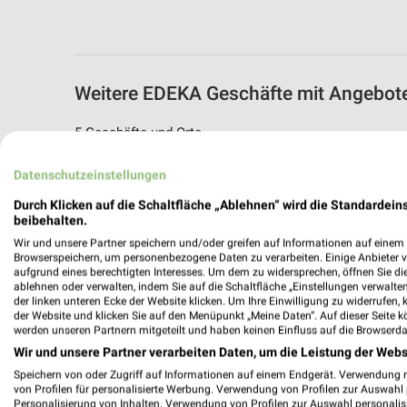
Weitere EDEKA Geschäfte mit Angebot
5 Geschäfte und Orte
Datenschutzeinstellungen
EDEKA Rudolphi
Am Silberberg 2
Durch Klicken auf die Schaltfläche „Ablehnen“ wird die Standardeins
53474 Bad Neuenahr - Ahrweiler
beibehalten.
Wir und unsere Partner speichern und/oder greifen auf Informationen auf einem G
489,15 km
Browserspeichern, um personenbezogene Daten zu verarbeiten. Einige Anbieter 
aufgrund eines berechtigten Interesses. Um dem zu widersprechen, öffnen Sie die 
ablehnen oder verwalten, indem Sie auf die Schaltfläche „Einstellungen verwalten“
EDEKA Angebote in Wachtberg - Berkum
der linken unteren Ecke der Website klicken. Um Ihre Einwilligung zu widerrufen, 
der Website und klicken Sie auf den Menüpunkt „Meine Daten“. Auf dieser Seite k
Wachtberg - Berkum, Deutschland
werden unseren Partnern mitgeteilt und haben keinen Einfluss auf die Browserda
Wir und unsere Partner verarbeiten Daten, um die Leistung der Webs
482,40 km
Speichern von oder Zugriff auf Informationen auf einem Endgerät. Verwendung 
von Profilen für personalisierte Werbung. Verwendung von Profilen zur Auswahl p
Personalisierung von Inhalten. Verwendung von Profilen zur Auswahl personalis