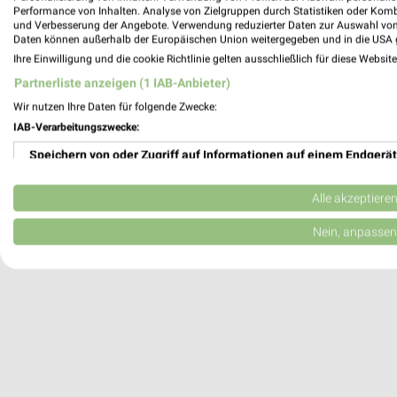
Performance von Inhalten. Analyse von Zielgruppen durch Statistiken oder Kom
EDEKA Angebote in Sinzig / Rhein
und Verbesserung der Angebote. Verwendung reduzierter Daten zur Auswahl von
Sinzig / Rhein, Deutschland
Daten können außerhalb der Europäischen Union weitergegeben und in die USA 
Ihre Einwilligung und die cookie Richtlinie gelten ausschließlich für diese Websit
478,99 km
Partnerliste anzeigen (1 IAB-Anbieter)
Wir nutzen Ihre Daten für folgende Zwecke:
IAB-Verarbeitungszwecke:
Speichern von oder Zugriff auf Informationen auf einem Endgerät
Verwendung reduzierter Daten zur Auswahl von Werbeanzeigen
Alle akzeptiere
Erstellung von Profilen für personalisierte Werbung
Nein, anpassen
Verwendung von Profilen zur Auswahl personalisierter Werbung
Erstellung von Profilen zur Personalisierung von Inhalten
Verwendung von Profilen zur Auswahl personalisierter Inhalte
Messung der Werbeleistung