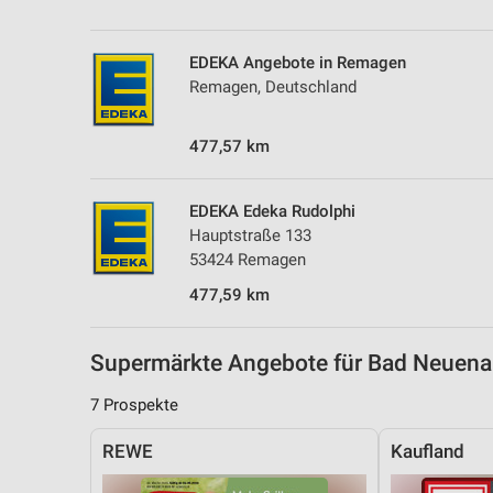
Messung der Performance von Inhalten
Analyse von Zielgruppen durch Statistiken oder Kombinationen 
EDEKA Angebote in Remagen
Quellen
Remagen, Deutschland
Entwicklung und Verbesserung der Angebote
477,57 km
Verwendung reduzierter Daten zur Auswahl von Inhalten
IAB-Besonderheiten:
EDEKA Edeka Rudolphi
Hauptstraße 133
Verwendung genauer Standortdaten
53424 Remagen
Geräte anhand von aktiv angeforderten Informationen identifizie
477,59 km
Nicht-IAB-Verarbeitungszwecke:
Notwendig
Supermärkte Angebote für Bad Neuen
Performance
7 Prospekte
Funktional
REWE
Kaufland
Werbung