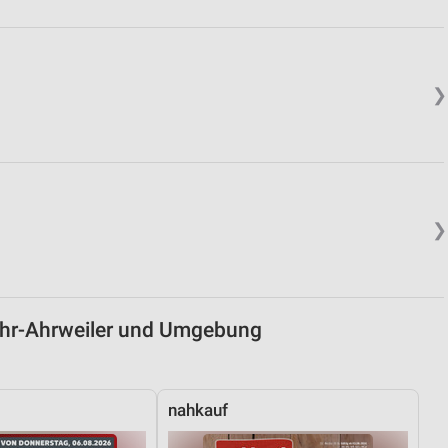
von Daten aus verschiedenen
❯
❯
ren
ahr-Ahrweiler und Umgebung
nahkauf