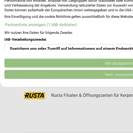
Performance von Inhalten. Analyse von Zielgruppen durch Statistiken oder Kom
Rohrkummer Filialen & Öffnungszeiten f
und Verbesserung der Angebote. Verwendung reduzierter Daten zur Auswahl von
Daten können außerhalb der Europäischen Union weitergegeben und in die USA 
Ihre Einwilligung und die cookie Richtlinie gelten ausschließlich für diese Websit
Partnerliste anzeigen (1 IAB-Anbieter)
Wir nutzen Ihre Daten für folgende Zwecke:
ROLLER Katalog und Prospekte für EUS
IAB-Verarbeitungszwecke:
Speichern von oder Zugriff auf Informationen auf einem Endgerät
Verwendung reduzierter Daten zur Auswahl von Werbeanzeigen
Alle akzeptiere
Rossmann Wochenprospekt & Angebote f
Erstellung von Profilen für personalisierte Werbung
Nein, anpassen
Verwendung von Profilen zur Auswahl personalisierter Werbung
Rusta Filialen & Öffnungszeiten für Kerpe
Erstellung von Profilen zur Personalisierung von Inhalten
Verwendung von Profilen zur Auswahl personalisierter Inhalte
Messung der Werbeleistung