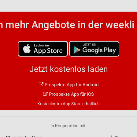
von Daten aus verschiedenen
 mehr Angebote in der weekli
Jetzt kostenlos laden
ren
Prospekte App für Android
Prospekte App für iOS
Kostenlos im App Store erhältlich
In Kooperation mit: