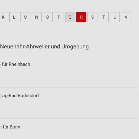
K
L
M
N
O
P
Q
R
S
T
U
V
ad Neuenahr-Ahrweiler und Umgebung
 für Rheinbach
nzig-Bad Bodendorf
n für Bonn