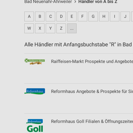
Bad Neuenahr-Ahrweiler
Händler von A bis Z
A
B
C
D
E
F
G
H
I
J
W
X
Y
Z
...
Alle Händler mit Anfangsbuchstabe "R" in B
Raiffeisen-Markt Prospekte und Angebote
Reformhaus Angebote & Prospekte für Si
Reformhaus Goll Filialen & Öffnungszeite