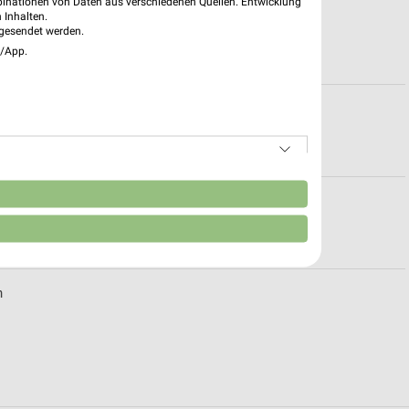
binationen von Daten aus verschiedenen Quellen. Entwicklung
ür Meckenheim
 Inhalten.
gesendet werden.
e/App.
KIRCHEN
n
ür Bad Neuenahr
n