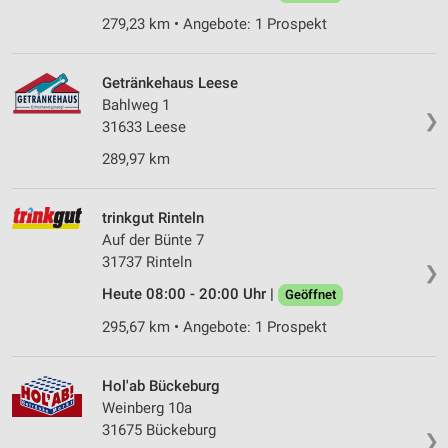
Erstellung von Profilen für personalisierte
279,23 km • Angebote: 1 Prospekt
Werbung
Verwendung von Profilen zur Auswahl
personalisierter Werbung
Getränkehaus Leese
Bahlweg 1
❯
Erstellung von Profilen zur Personalisierung
31633 Leese
von Inhalten
289,97 km
Verwendung von Profilen zur Auswahl
personalisierter Inhalte
trinkgut Rinteln
Messung der Werbeleistung
Auf der Bünte 7
31737 Rinteln
❯
Messung der Performance von Inhalten
Heute 08:00 - 20:00 Uhr |
Geöffnet
Analyse von Zielgruppen durch Statistiken oder
295,67 km • Angebote: 1 Prospekt
Kombinationen von Daten aus verschiedenen
Quellen
Hol'ab Bückeburg
Entwicklung und Verbesserung der Angebote
Weinberg 10a
31675 Bückeburg
Verwendung reduzierter Daten zur Auswahl von
❯