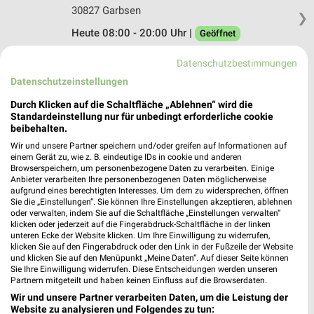
30827 Garbsen
❯
Heute 08:00 - 20:00 Uhr |
Geöffnet
257,14 km • Angebote: 1 Prospekt
Datenschutzbestimmungen
Datenschutzeinstellungen
Hol'ab Hannover
Durch Klicken auf die Schaltfläche „Ablehnen“ wird die
Alte Stöckener Str. 95-97
Standardeinstellung nur für unbedingt erforderliche cookie
30419 Hannover
beibehalten.
❯
Wir und unsere Partner speichern und/oder greifen auf Informationen auf
Heute 08:00 - 20:00 Uhr |
Geöffnet
einem Gerät zu, wie z. B. eindeutige IDs in cookie und anderen
Browserspeichern, um personenbezogene Daten zu verarbeiten. Einige
254,51 km • Angebote: 1 Prospekt
Anbieter verarbeiten Ihre personenbezogenen Daten möglicherweise
aufgrund eines berechtigten Interesses. Um dem zu widersprechen, öffnen
Sie die „Einstellungen“. Sie können Ihre Einstellungen akzeptieren, ablehnen
oder verwalten, indem Sie auf die Schaltfläche „Einstellungen verwalten“
trinkgut Hannover
klicken oder jederzeit auf die Fingerabdruck-Schaltfläche in der linken
Davenstedter Str. 109c
unteren Ecke der Website klicken. Um Ihre Einwilligung zu widerrufen,
30453 Hannover
klicken Sie auf den Fingerabdruck oder den Link in der Fußzeile der Website
❯
und klicken Sie auf den Menüpunkt „Meine Daten“. Auf dieser Seite können
Heute 09:00 - 20:00 Uhr |
Geöffnet
Sie Ihre Einwilligung widerrufen. Diese Entscheidungen werden unseren
Partnern mitgeteilt und haben keinen Einfluss auf die Browserdaten.
251,99 km
Wir und unsere Partner verarbeiten Daten, um die Leistung der
Website zu analysieren und Folgendes zu tun: