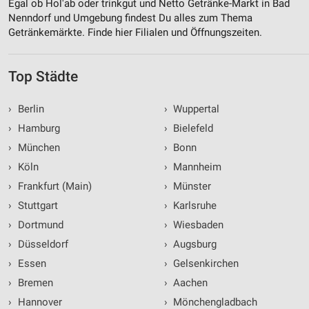
Egal ob Hol'ab oder trinkgut und Netto Getränke-Markt in Bad
Nenndorf und Umgebung findest Du alles zum Thema
Getränkemärkte. Finde hier Filialen und Öffnungszeiten.
Top Städte
›
Berlin
›
Wuppertal
›
Hamburg
›
Bielefeld
›
München
›
Bonn
›
Köln
›
Mannheim
›
Frankfurt (Main)
›
Münster
›
Stuttgart
›
Karlsruhe
›
Dortmund
›
Wiesbaden
›
Düsseldorf
›
Augsburg
›
Essen
›
Gelsenkirchen
›
Bremen
›
Aachen
›
Hannover
›
Mönchengladbach