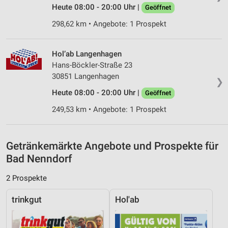
Inhalten
Heute 08:00 - 20:00 Uhr |
Geöffnet
IAB-Besonderheiten:
298,62 km • Angebote: 1 Prospekt
Verwendung genauer Standortdaten
Hol’ab Langenhagen
Geräte anhand von aktiv angeforderten
Hans-Böckler-Straße 23
Informationen identifizieren
30851 Langenhagen
❯
Nicht-IAB-Verarbeitungszwecke:
Heute 08:00 - 20:00 Uhr |
Geöffnet
Notwendig
249,53 km • Angebote: 1 Prospekt
Performance
Funktional
Getränkemärkte Angebote und Prospekte für
Bad Nenndorf
Werbung
2 Prospekte
trinkgut
Hol'ab