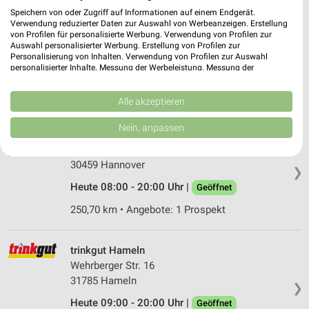
Speichern von oder Zugriff auf Informationen auf einem Endgerät.
Getränke Hoffmann Bückeburg
Verwendung reduzierter Daten zur Auswahl von Werbeanzeigen. Erstellung
Ahnser Str. 4
von Profilen für personalisierte Werbung. Verwendung von Profilen zur
Auswahl personalisierter Werbung. Erstellung von Profilen zur
31675 Bückeburg
❯
Personalisierung von Inhalten. Verwendung von Profilen zur Auswahl
personalisierter Inhalte. Messung der Werbeleistung. Messung der
Heute 09:00 - 19:30 Uhr |
Geöffnet
Performance von Inhalten. Analyse von Zielgruppen durch Statistiken oder
Kombinationen von Daten aus verschiedenen Quellen. Entwicklung und
295,94 km • Angebote: 1 Prospekt
Verbesserung der Angebote. Verwendung reduzierter Daten zur Auswahl
Alle akzeptieren
von Inhalten.
Daten können außerhalb der Europäischen Union weitergegeben und in die
Nein, anpassen
Hol'ab Hannover
USA gesendet werden.
Tillystr. 27
Ihre Einwilligung und die cookie Richtlinie gelten ausschließlich für diese
Website/App.
30459 Hannover
❯
Partnerliste anzeigen (1 IAB-Anbieter)
Heute 08:00 - 20:00 Uhr |
Geöffnet
Wir nutzen Ihre Daten für folgende Zwecke:
250,70 km • Angebote: 1 Prospekt
IAB-Verarbeitungszwecke:
Speichern von oder Zugriff auf Informationen
auf einem Endgerät
trinkgut Hameln
Wehrberger Str. 16
Verwendung reduzierter Daten zur Auswahl von
31785 Hameln
Werbeanzeigen
❯
Heute 09:00 - 20:00 Uhr |
Geöffnet