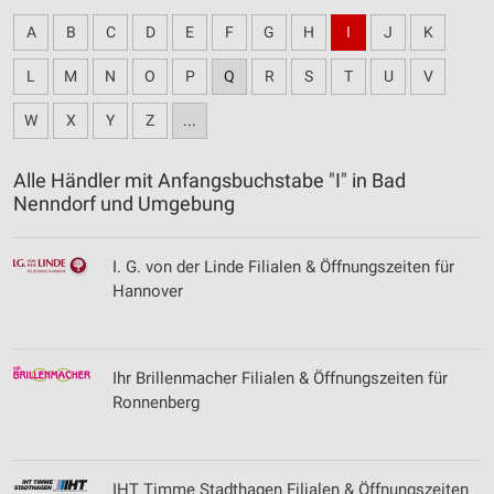
A
B
C
D
E
F
G
H
I
J
K
L
M
N
O
P
Q
R
S
T
U
V
W
X
Y
Z
...
Alle Händler mit Anfangsbuchstabe "I" in Bad
Nenndorf und Umgebung
I. G. von der Linde Filialen & Öffnungszeiten für
Hannover
Ihr Brillenmacher Filialen & Öffnungszeiten für
Ronnenberg
IHT Timme Stadthagen Filialen & Öffnungszeiten