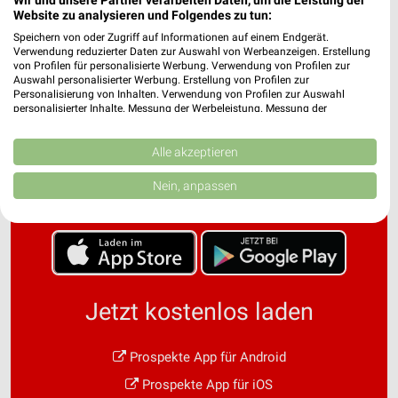
Website zu analysieren und Folgendes zu tun:
Speichern von oder Zugriff auf Informationen auf einem Endgerät.
Verwendung reduzierter Daten zur Auswahl von Werbeanzeigen. Erstellung
von Profilen für personalisierte Werbung. Verwendung von Profilen zur
Auswahl personalisierter Werbung. Erstellung von Profilen zur
Personalisierung von Inhalten. Verwendung von Profilen zur Auswahl
personalisierter Inhalte. Messung der Werbeleistung. Messung der
Performance von Inhalten. Analyse von Zielgruppen durch Statistiken oder
Noch mehr Angebote in
Kombinationen von Daten aus verschiedenen Quellen. Entwicklung und
Verbesserung der Angebote. Verwendung reduzierter Daten zur Auswahl
Alle akzeptieren
von Inhalten.
der weekli App!
Daten können außerhalb der Europäischen Union weitergegeben und in die
Nein, anpassen
USA gesendet werden.
Ihre Einwilligung und die cookie Richtlinie gelten ausschließlich für diese
Website/App.
Partnerliste anzeigen (1 IAB-Anbieter)
Wir nutzen Ihre Daten für folgende Zwecke:
IAB-Verarbeitungszwecke:
Jetzt kostenlos laden
Speichern von oder Zugriff auf Informationen
auf einem Endgerät
Prospekte App für Android
Verwendung reduzierter Daten zur Auswahl von
Prospekte App für iOS
Werbeanzeigen