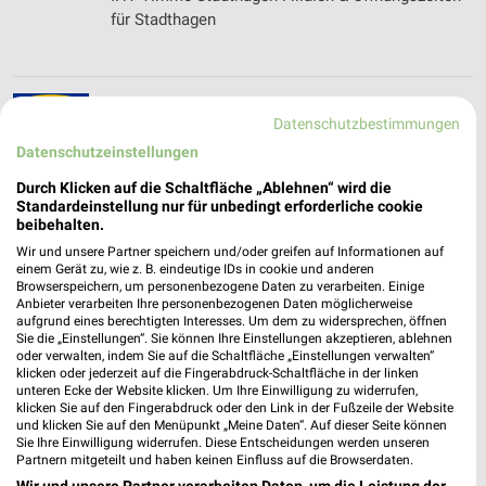
für Stadthagen
IKEA Katalog und Prospekte für Hannover
Datenschutzbestimmungen
Datenschutzeinstellungen
Durch Klicken auf die Schaltfläche „Ablehnen“ wird die
Standardeinstellung nur für unbedingt erforderliche cookie
Interkultureller Sozialdienst Filialen &
beibehalten.
Öffnungszeiten für Hannover
Wir und unsere Partner speichern und/oder greifen auf Informationen auf
einem Gerät zu, wie z. B. eindeutige IDs in cookie und anderen
Browserspeichern, um personenbezogene Daten zu verarbeiten. Einige
Anbieter verarbeiten Ihre personenbezogenen Daten möglicherweise
aufgrund eines berechtigten Interesses. Um dem zu widersprechen, öffnen
INTERSPORT Prospekte, Angebote & Aktionen
Sie die „Einstellungen“. Sie können Ihre Einstellungen akzeptieren, ablehnen
für Hannover
oder verwalten, indem Sie auf die Schaltfläche „Einstellungen verwalten“
klicken oder jederzeit auf die Fingerabdruck-Schaltfläche in der linken
unteren Ecke der Website klicken. Um Ihre Einwilligung zu widerrufen,
klicken Sie auf den Fingerabdruck oder den Link in der Fußzeile der Website
und klicken Sie auf den Menüpunkt „Meine Daten“. Auf dieser Seite können
ISE-TOUR Filialen & Öffnungszeiten für Gifhorn
Sie Ihre Einwilligung widerrufen. Diese Entscheidungen werden unseren
Partnern mitgeteilt und haben keinen Einfluss auf die Browserdaten.
Wir und unsere Partner verarbeiten Daten, um die Leistung der