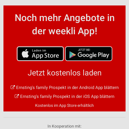
Noch mehr Angebote in
der weekli App!
Jetzt kostenlos laden
Ernsting's family Prospekt in der Android App blättern
Ernsting's family Prospekt in der iOS App blättern
Kostenlos im App Store erhältlich
In Kooperation mit: