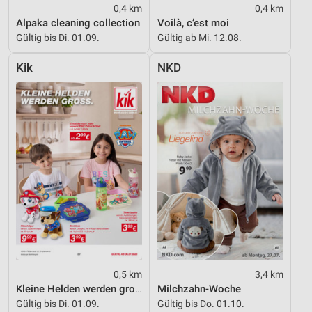
0,4 km
0,4 km
Messung der Performance von Inhalten
Alpaka cleaning collection
Voilà, c’est moi
Gültig bis Di. 01.09.
Gültig ab Mi. 12.08.
Analyse von Zielgruppen durch Statistiken oder
Kombinationen von Daten aus verschiedenen
Kik
NKD
Quellen
Entwicklung und Verbesserung der Angebote
Verwendung reduzierter Daten zur Auswahl von
Inhalten
IAB-Besonderheiten:
Verwendung genauer Standortdaten
Geräte anhand von aktiv angeforderten
Informationen identifizieren
Nicht-IAB-Verarbeitungszwecke:
Notwendig
0,5 km
3,4 km
Kleine Helden werden gross
Milchzahn-Woche
Performance
Gültig bis Di. 01.09.
Gültig bis Do. 01.10.