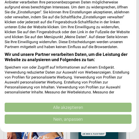
Anbieter verarbeiten Ihre personenbezogenen Daten möglicherweise
aufgrund eines berechtigten Interesses. Um dem zu widersprechen, öffnen
Sie die „Einstellungen“. Sie können Ihre Einstellungen akzeptieren, ablehnen
oder verwalten, indem Sie auf die Schaltfläche „Einstellungen verwalten“
klicken oder jederzeit auf die Fingerabdruck-Schaltfläche in der linken
unteren Ecke der Website klicken. Um Ihre Einwilligung zu widerrufen,
klicken Sie auf den Fingerabdruck oder den Link in der Fußzeile der Website
und klicken Sie auf den Menüpunkt „Meine Daten“. Auf dieser Seite können
Sie Ihre Einwilligung widerrufen. Diese Entscheidungen werden unseren
27,8 km
0,4 km
Partnern mitgeteilt und haben keinen Einfluss auf die Browserdaten.
Summer Days
Einfach draußen kochen
Wir und unsere Partner verarbeiten Daten, um die Leistung der
Gültig bis Di. 01.09.
Gültig bis Di. 18.08.
Website zu analysieren und Folgendes zu tun:
Speichern von oder Zugriff auf Informationen auf einem Endgerät.
Tchibo
Tchibo
Verwendung reduzierter Daten zur Auswahl von Werbeanzeigen. Erstellung
von Profilen für personalisierte Werbung. Verwendung von Profilen zur
Auswahl personalisierter Werbung. Erstellung von Profilen zur
Personalisierung von Inhalten. Verwendung von Profilen zur Auswahl
personalisierter Inhalte. Messung der Werbeleistung. Messung der
Performance von Inhalten. Analyse von Zielgruppen durch Statistiken oder
Kombinationen von Daten aus verschiedenen Quellen. Entwicklung und
Verbesserung der Angebote. Verwendung reduzierter Daten zur Auswahl
Alle akzeptieren
von Inhalten.
Daten können außerhalb der Europäischen Union weitergegeben und in die
Nein, anpassen
USA gesendet werden.
Ihre Einwilligung und die cookie Richtlinie gelten ausschließlich für diese
Website/App.