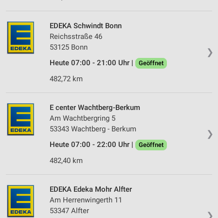
Messung der Performance von Inhalten
EDEKA Schwindt Bonn
Reichsstraße 46
Analyse von Zielgruppen durch Statistiken oder
53125 Bonn
Kombinationen von Daten aus verschiedenen
❯
Quellen
Heute 07:00 - 21:00 Uhr |
Geöffnet
Entwicklung und Verbesserung der Angebote
482,72 km
Verwendung reduzierter Daten zur Auswahl von
Inhalten
E center Wachtberg-Berkum
Am Wachtbergring 5
IAB-Besonderheiten:
53343 Wachtberg - Berkum
❯
Verwendung genauer Standortdaten
Heute 07:00 - 22:00 Uhr |
Geöffnet
Geräte anhand von aktiv angeforderten
482,40 km
Informationen identifizieren
Nicht-IAB-Verarbeitungszwecke:
EDEKA Edeka Mohr Alfter
Notwendig
Am Herrenwingerth 11
53347 Alfter
❯
Performance