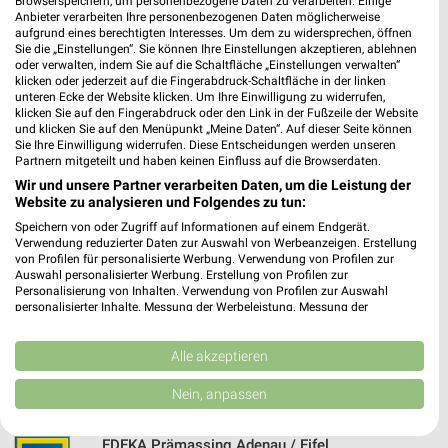
Browserspeichern, um personenbezogene Daten zu verarbeiten. Einige
Heute 08:00 - 18:00 Uhr |
Anbieter verarbeiten Ihre personenbezogenen Daten möglicherweise
Schließt in 30 Min.
aufgrund eines berechtigten Interesses. Um dem zu widersprechen, öffnen
522,64 km • Angebote: 1 Prospekt
Sie die „Einstellungen“. Sie können Ihre Einstellungen akzeptieren, ablehnen
oder verwalten, indem Sie auf die Schaltfläche „Einstellungen verwalten“
klicken oder jederzeit auf die Fingerabdruck-Schaltfläche in der linken
unteren Ecke der Website klicken. Um Ihre Einwilligung zu widerrufen,
EDEKA Interbieten Weilerswist
klicken Sie auf den Fingerabdruck oder den Link in der Fußzeile der Website
und klicken Sie auf den Menüpunkt „Meine Daten“. Auf dieser Seite können
Bonner Straße 6
Sie Ihre Einwilligung widerrufen. Diese Entscheidungen werden unseren
53919 Weilerswist
❯
Partnern mitgeteilt und haben keinen Einfluss auf die Browserdaten.
Heute 07:00 - 21:00 Uhr |
Wir und unsere Partner verarbeiten Daten, um die Leistung der
Geöffnet
Website zu analysieren und Folgendes zu tun:
493,66 km
Speichern von oder Zugriff auf Informationen auf einem Endgerät.
Verwendung reduzierter Daten zur Auswahl von Werbeanzeigen. Erstellung
von Profilen für personalisierte Werbung. Verwendung von Profilen zur
Auswahl personalisierter Werbung. Erstellung von Profilen zur
EDEKA Rudolphi Bad Neuenahr - Ahrweiler
Personalisierung von Inhalten. Verwendung von Profilen zur Auswahl
Am Silberberg 2
personalisierter Inhalte. Messung der Werbeleistung. Messung der
53474 Bad Neuenahr - Ahrweiler
Performance von Inhalten. Analyse von Zielgruppen durch Statistiken oder
❯
Kombinationen von Daten aus verschiedenen Quellen. Entwicklung und
Heute 08:00 - 21:00 Uhr |
Geöffnet
Verbesserung der Angebote. Verwendung reduzierter Daten zur Auswahl
Alle akzeptieren
von Inhalten.
489,15 km
Daten können außerhalb der Europäischen Union weitergegeben und in die
Nein, anpassen
USA gesendet werden.
Ihre Einwilligung und die cookie Richtlinie gelten ausschließlich für diese
Website/App.
EDEKA Prämassing Adenau / Eifel