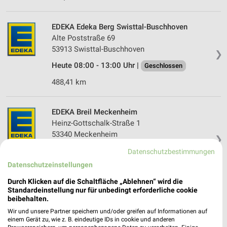
EDEKA Edeka Berg Swisttal-Buschhoven
Alte Poststraße 69
53913 Swisttal-Buschhoven
❯
Heute 08:00 - 13:00 Uhr |
Geschlossen
488,41 km
EDEKA Breil Meckenheim
Heinz-Gottschalk-Straße 1
53340 Meckenheim
❯
Heute 07:00 - 21:00 Uhr |
Geöffnet
Datenschutzbestimmungen
Datenschutzeinstellungen
486,32 km
Durch Klicken auf die Schaltfläche „Ablehnen“ wird die
Standardeinstellung nur für unbedingt erforderliche cookie
EDEKA Engels HEIMBACH
beibehalten.
SCHOENBLICK 1A
Wir und unsere Partner speichern und/oder greifen auf Informationen auf
52396 HEIMBACH
einem Gerät zu, wie z. B. eindeutige IDs in cookie und anderen
❯