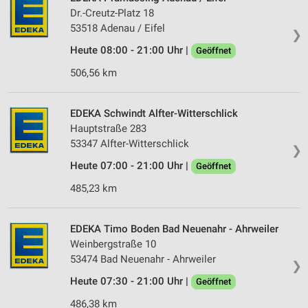
Dr.-Creutz-Platz 18
Partnerliste anzeigen (1 IAB-Anbieter)
53518 Adenau / Eifel
Wir nutzen Ihre Daten für folgende Zwecke:
❯
IAB-Verarbeitungszwecke:
Heute 08:00 - 21:00 Uhr |
Geöffnet
Speichern von oder Zugriff auf Informationen
506,56 km
auf einem Endgerät
Verwendung reduzierter Daten zur Auswahl von
EDEKA Schwindt Alfter-Witterschlick
Werbeanzeigen
Hauptstraße 283
53347 Alfter-Witterschlick
Erstellung von Profilen für personalisierte
❯
Werbung
Heute 07:00 - 21:00 Uhr |
Geöffnet
485,23 km
Verwendung von Profilen zur Auswahl
personalisierter Werbung
Erstellung von Profilen zur Personalisierung
EDEKA Timo Boden Bad Neuenahr - Ahrweiler
von Inhalten
Weinbergstraße 10
53474 Bad Neuenahr - Ahrweiler
❯
Verwendung von Profilen zur Auswahl
personalisierter Inhalte
Heute 07:30 - 21:00 Uhr |
Geöffnet
486,38 km
Messung der Werbeleistung