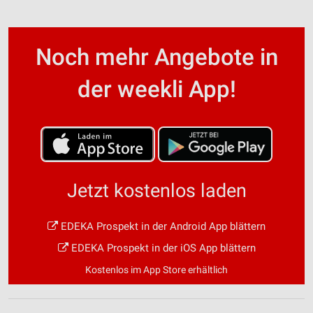
Noch mehr Angebote in
der weekli App!
Jetzt kostenlos laden
EDEKA Prospekt in der Android App blättern
EDEKA Prospekt in der iOS App blättern
Kostenlos im App Store erhältlich