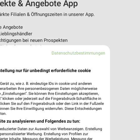
pekte & Angebote App
kte Filialen & Öffnungszeiten in unserer App.
e Angebote
ieblingshändler
htigungen bei neuen Prospekten
 Einkauf stressfrei planen
Datenschutzbestimmungen
 App jetzt laden oder QR-Code scannen.
tellung nur für unbedingt erforderliche cookie
erät zu, wie z. B. eindeutige IDs in cookie und anderen
verarbeiten Ihre personenbezogenen Daten möglicherweise
„Einstellungen“. Sie können Ihre Einstellungen akzeptieren,
 klicken oder jederzeit auf die Fingerabdruck-Schaltfläche in
klicken Sie auf den Fingerabdruck oder den Link in der Fußzeile
önnen Sie Ihre Einwilligung widerrufen. Diese Entscheidungen
ten.
ite zu analysieren und Folgendes zu tun:
reduzierter Daten zur Auswahl von Werbeanzeigen. Erstellung
ersonalisierter Werbung. Erstellung von Profilen zur
ierter Inhalte. Messung der Werbeleistung. Messung der