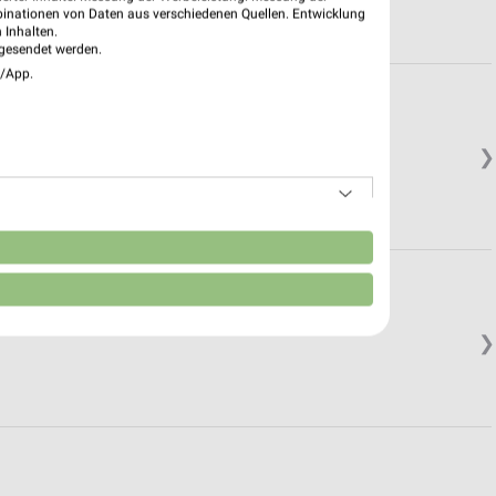
binationen von Daten aus verschiedenen Quellen. Entwicklung
 Inhalten.
gesendet werden.
e/App.
❯
n
❯