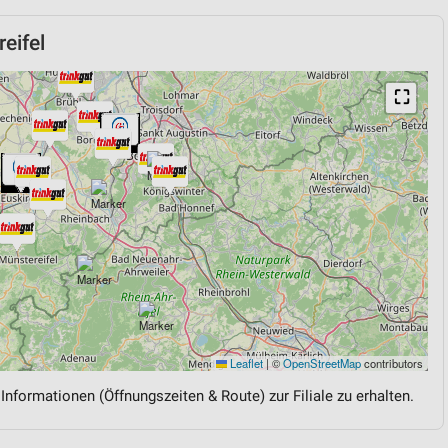
eifel
⛶
Leaflet
|
©
OpenStreetMap
contributors
 Informationen (Öffnungszeiten & Route) zur Filiale zu erhalten.