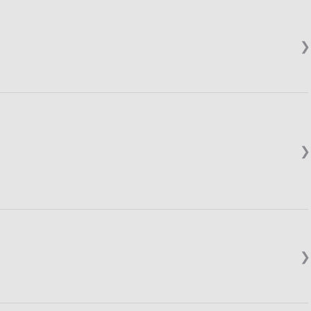
❯
❯
❯