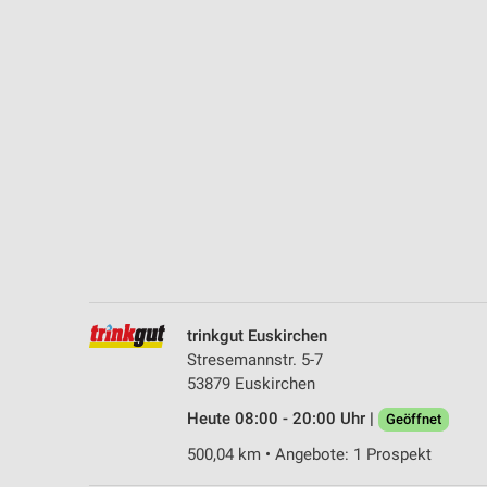
Messung der Performance von Inhalten
Analyse von Zielgruppen durch Statistiken oder Kombinationen 
Quellen
Entwicklung und Verbesserung der Angebote
Verwendung reduzierter Daten zur Auswahl von Inhalten
IAB-Besonderheiten:
Verwendung genauer Standortdaten
Geräte anhand von aktiv angeforderten Informationen identifizie
Nicht-IAB-Verarbeitungszwecke:
trinkgut Euskirchen
Notwendig
Stresemannstr. 5-7
53879 Euskirchen
Performance
Heute 08:00 - 20:00 Uhr |
Geöffnet
Funktional
500,04 km • Angebote: 1 Prospekt
Werbung