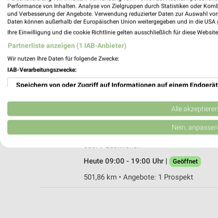
Performance von Inhalten. Analyse von Zielgruppen durch Statistiken oder Kom
und Verbesserung der Angebote. Verwendung reduzierter Daten zur Auswahl von
Daten können außerhalb der Europäischen Union weitergegeben und in die USA 
Ihre Einwilligung und die cookie Richtlinie gelten ausschließlich für diese Websit
trinkgut Mechernich
Partnerliste anzeigen (1 IAB-Anbieter)
Mechernicher Weg 59
Wir nutzen Ihre Daten für folgende Zwecke:
53894 Mechernich
IAB-Verarbeitungszwecke:
Heute 08:00 - 20:00 Uhr |
Geöffnet
Speichern von oder Zugriff auf Informationen auf einem Endgerät
511,92 km • Angebote: 1 Prospekt
Verwendung reduzierter Daten zur Auswahl von Werbeanzeigen
Alle akzeptiere
Getränke Hoffmann Euskirchen
Erstellung von Profilen für personalisierte Werbung
Nein, anpassen
Paul-Ehrlich-Str. 3
Verwendung von Profilen zur Auswahl personalisierter Werbung
53879 Euskirchen
Heute 09:00 - 19:00 Uhr |
Geöffnet
Erstellung von Profilen zur Personalisierung von Inhalten
501,86 km • Angebote: 1 Prospekt
Verwendung von Profilen zur Auswahl personalisierter Inhalte
Messung der Werbeleistung