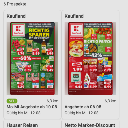
6 Prospekte
Messung der Werbeleistung
Kaufland
Kaufland
Messung der Performance von Inhalten
Analyse von Zielgruppen durch Statistiken oder
Kombinationen von Daten aus verschiedenen
Quellen
Entwicklung und Verbesserung der Angebote
Verwendung reduzierter Daten zur Auswahl von
Inhalten
IAB-Besonderheiten:
Verwendung genauer Standortdaten
Geräte anhand von aktiv angeforderten
6,3 km
6,3 km
Informationen identifizieren
Mo-Mi Angebote ab 10.08.
Angebote ab 06.08.
Nicht-IAB-Verarbeitungszwecke:
Gültig bis Mi. 12.08.
Gültig bis Mi. 12.08.
Notwendig
Hauser Reisen
Netto Marken-Discount