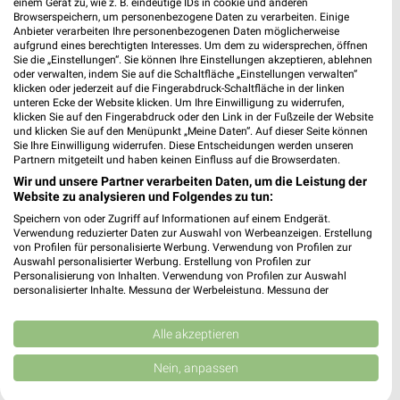
einem Gerät zu, wie z. B. eindeutige IDs in cookie und anderen
Friedrichstraße 36
Browserspeichern, um personenbezogene Daten zu verarbeiten. Einige
❯
Anbieter verarbeiten Ihre personenbezogenen Daten möglicherweise
71679 Asperg Deutschland
aufgrund eines berechtigten Interesses. Um dem zu widersprechen, öffnen
Sie die „Einstellungen“. Sie können Ihre Einstellungen akzeptieren, ablehnen
501,13 km
oder verwalten, indem Sie auf die Schaltfläche „Einstellungen verwalten“
klicken oder jederzeit auf die Fingerabdruck-Schaltfläche in der linken
unteren Ecke der Website klicken. Um Ihre Einwilligung zu widerrufen,
Flughafen Stuttgart
klicken Sie auf den Fingerabdruck oder den Link in der Fußzeile der Website
und klicken Sie auf den Menüpunkt „Meine Daten“. Auf dieser Seite können
Flughafenstraße 32
Sie Ihre Einwilligung widerrufen. Diese Entscheidungen werden unseren
❯
70629 Stuttgart
Partnern mitgeteilt und haben keinen Einfluss auf die Browserdaten.
Wir und unsere Partner verarbeiten Daten, um die Leistung der
519,30 km
Website zu analysieren und Folgendes zu tun:
Speichern von oder Zugriff auf Informationen auf einem Endgerät.
Verwendung reduzierter Daten zur Auswahl von Werbeanzeigen. Erstellung
Friedrichsbad - Kannewischer Collection Baden-
von Profilen für personalisierte Werbung. Verwendung von Profilen zur
Baden
Auswahl personalisierter Werbung. Erstellung von Profilen zur
Römerplatz 1
Personalisierung von Inhalten. Verwendung von Profilen zur Auswahl
personalisierter Inhalte. Messung der Werbeleistung. Messung der
❯
76530 Baden-Baden
Performance von Inhalten. Analyse von Zielgruppen durch Statistiken oder
Kombinationen von Daten aus verschiedenen Quellen. Entwicklung und
Heute 09:00 - 22:00 Uhr |
Geöffnet
Verbesserung der Angebote. Verwendung reduzierter Daten zur Auswahl
Alle akzeptieren
von Inhalten.
553,84 km
Daten können außerhalb der Europäischen Union weitergegeben und in die
Nein, anpassen
USA gesendet werden.
Ihre Einwilligung und die cookie Richtlinie gelten ausschließlich für diese