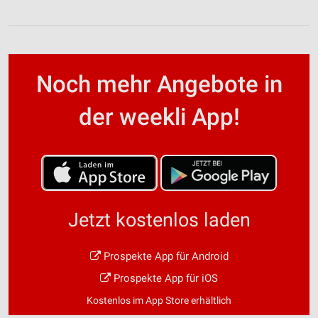
Noch mehr Angebote in
der weekli App!
Jetzt kostenlos laden
Prospekte App für Android
Prospekte App für iOS
Kostenlos im App Store erhältlich