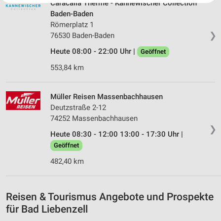
Caracalla Therme - Kannewischer Collection
Website/App.
Baden-Baden
Partnerliste anzeigen (1 IAB-Anbieter)
Römerplatz 1
Wir nutzen Ihre Daten für folgende Zwecke:
❯
76530 Baden-Baden
IAB-Verarbeitungszwecke:
Heute 08:00 - 22:00 Uhr |
Geöffnet
Speichern von oder Zugriff auf Informationen
auf einem Endgerät
553,84 km
Verwendung reduzierter Daten zur Auswahl von
Werbeanzeigen
Müller Reisen Massenbachhausen
Deutzstraße 2-12
Erstellung von Profilen für personalisierte
74252 Massenbachhausen
Werbung
❯
Heute 08:30 - 12:00 13:00 - 17:30 Uhr |
Verwendung von Profilen zur Auswahl
Geöffnet
personalisierter Werbung
482,40 km
Erstellung von Profilen zur Personalisierung
von Inhalten
Reisen & Tourismus Angebote und Prospekte
Verwendung von Profilen zur Auswahl
für Bad Liebenzell
personalisierter Inhalte