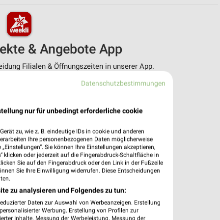
pekte & Angebote App
dung Filialen & Öffnungszeiten in unserer App.
Datenschutzbestimmungen
e Angebote
ieblingshändler
htigungen bei neuen Prospekten
tellung nur für unbedingt erforderliche cookie
 Einkauf stressfrei planen
erät zu, wie z. B. eindeutige IDs in cookie und anderen
 App jetzt laden oder QR-Code scannen.
verarbeiten Ihre personenbezogenen Daten möglicherweise
„Einstellungen“. Sie können Ihre Einstellungen akzeptieren,
 klicken oder jederzeit auf die Fingerabdruck-Schaltfläche in
klicken Sie auf den Fingerabdruck oder den Link in der Fußzeile
önnen Sie Ihre Einwilligung widerrufen. Diese Entscheidungen
ten.
ite zu analysieren und Folgendes zu tun:
reduzierter Daten zur Auswahl von Werbeanzeigen. Erstellung
ersonalisierter Werbung. Erstellung von Profilen zur
ierter Inhalte. Messung der Werbeleistung. Messung der