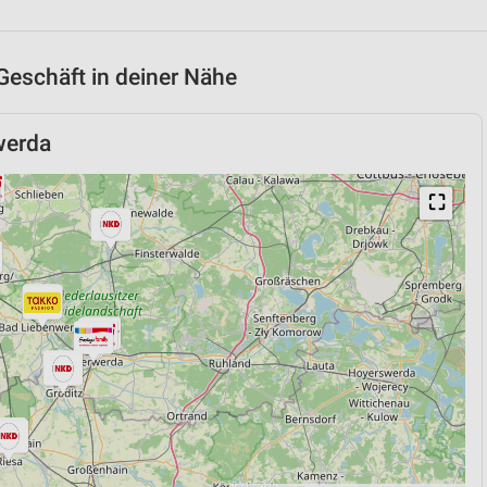
Geschäft in deiner Nähe
werda
⛶