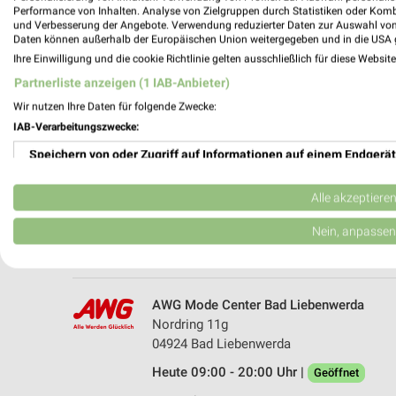
Performance von Inhalten. Analyse von Zielgruppen durch Statistiken oder Kom
und Verbesserung der Angebote. Verwendung reduzierter Daten zur Auswahl von
Daten können außerhalb der Europäischen Union weitergegeben und in die USA 
Ihre Einwilligung und die cookie Richtlinie gelten ausschließlich für diese Websit
Partnerliste anzeigen (1 IAB-Anbieter)
Wir nutzen Ihre Daten für folgende Zwecke:
IAB-Verarbeitungszwecke:
Speichern von oder Zugriff auf Informationen auf einem Endgerät
NKD Bad Liebenwerda
Markt 2
Verwendung reduzierter Daten zur Auswahl von Werbeanzeigen
04924 Bad Liebenwerda
Alle akzeptiere
Heute 09:00 - 12:00 Uhr |
Geschlossen
Erstellung von Profilen für personalisierte Werbung
Nein, anpassen
111,62 km • Angebote: 2 Prospekte
Verwendung von Profilen zur Auswahl personalisierter Werbung
Erstellung von Profilen zur Personalisierung von Inhalten
AWG Mode Center Bad Liebenwerda
Nordring 11g
Verwendung von Profilen zur Auswahl personalisierter Inhalte
04924 Bad Liebenwerda
Heute 09:00 - 20:00 Uhr |
Messung der Werbeleistung
Geöffnet