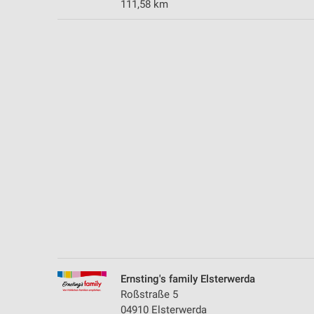
111,58 km
Messung der Performance von Inhalten
Analyse von Zielgruppen durch Statistiken oder Kombinationen 
Quellen
Entwicklung und Verbesserung der Angebote
Verwendung reduzierter Daten zur Auswahl von Inhalten
IAB-Besonderheiten:
Verwendung genauer Standortdaten
Geräte anhand von aktiv angeforderten Informationen identifizie
Nicht-IAB-Verarbeitungszwecke:
Notwendig
Performance
Ernsting's family Elsterwerda
Funktional
Roßstraße 5
04910 Elsterwerda
Werbung