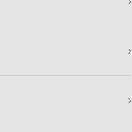
❯
❯
❯