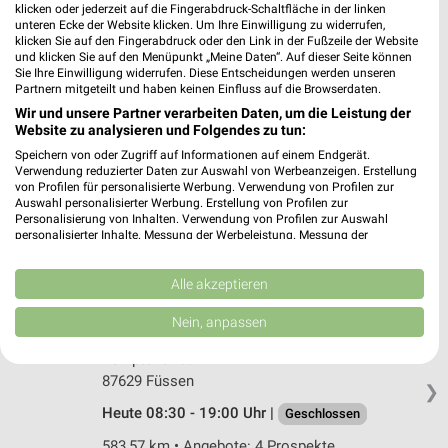
dm Penzberg
klicken oder jederzeit auf die Fingerabdruck-Schaltfläche in der linken
Grube 16 a
unteren Ecke der Website klicken. Um Ihre Einwilligung zu widerrufen,
klicken Sie auf den Fingerabdruck oder den Link in der Fußzeile der Website
82377 Penzberg
❯
und klicken Sie auf den Menüpunkt „Meine Daten“. Auf dieser Seite können
Sie Ihre Einwilligung widerrufen. Diese Entscheidungen werden unseren
Heute 07:00 - 20:00 Uhr |
Geschlossen
Partnern mitgeteilt und haben keinen Einfluss auf die Browserdaten.
548,90 km
Wir und unsere Partner verarbeiten Daten, um die Leistung der
Website zu analysieren und Folgendes zu tun:
Speichern von oder Zugriff auf Informationen auf einem Endgerät.
Rossmann Füssen
Verwendung reduzierter Daten zur Auswahl von Werbeanzeigen. Erstellung
von Profilen für personalisierte Werbung. Verwendung von Profilen zur
Kaiser-Maximilian-Platz 5
Auswahl personalisierter Werbung. Erstellung von Profilen zur
87629 Füssen
Personalisierung von Inhalten. Verwendung von Profilen zur Auswahl
❯
personalisierter Inhalte. Messung der Werbeleistung. Messung der
Heute 08:00 - 20:00 Uhr |
Geschlossen
Performance von Inhalten. Analyse von Zielgruppen durch Statistiken oder
Kombinationen von Daten aus verschiedenen Quellen. Entwicklung und
583,22 km • Angebote: 3 Prospekte
Verbesserung der Angebote. Verwendung reduzierter Daten zur Auswahl
Alle akzeptieren
von Inhalten.
Daten können außerhalb der Europäischen Union weitergegeben und in die
Nein, anpassen
USA gesendet werden.
Müller Füssen
Ihre Einwilligung und die cookie Richtlinie gelten ausschließlich für diese
Kemptener Str. 1
Website/App.
87629 Füssen
❯
Partnerliste anzeigen (1 IAB-Anbieter)
Heute 08:30 - 19:00 Uhr |
Geschlossen
Wir nutzen Ihre Daten für folgende Zwecke:
583,57 km • Angebote: 4 Prospekte
IAB-Verarbeitungszwecke: