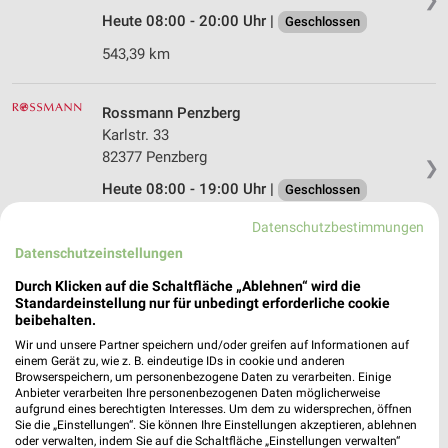
Heute 08:00 - 20:00 Uhr |
Geschlossen
543,39 km
Rossmann Penzberg
Karlstr. 33
82377 Penzberg
❯
Heute 08:00 - 19:00 Uhr |
Geschlossen
549,52 km • Angebote: 3 Prospekte
Datenschutzbestimmungen
Datenschutzeinstellungen
Müller Penzberg
Durch Klicken auf die Schaltfläche „Ablehnen“ wird die
Karlstr. 28
Standardeinstellung nur für unbedingt erforderliche cookie
beibehalten.
82377 Penzberg
❯
Wir und unsere Partner speichern und/oder greifen auf Informationen auf
Heute 08:30 - 19:00 Uhr |
Geschlossen
einem Gerät zu, wie z. B. eindeutige IDs in cookie und anderen
Browserspeichern, um personenbezogene Daten zu verarbeiten. Einige
549,44 km • Angebote: 4 Prospekte
Anbieter verarbeiten Ihre personenbezogenen Daten möglicherweise
aufgrund eines berechtigten Interesses. Um dem zu widersprechen, öffnen
Sie die „Einstellungen“. Sie können Ihre Einstellungen akzeptieren, ablehnen
oder verwalten, indem Sie auf die Schaltfläche „Einstellungen verwalten“