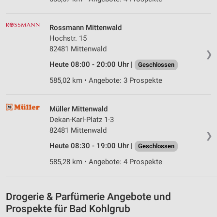
Speichern von oder Zugriff auf Informationen
auf einem Endgerät
Rossmann Mittenwald
Hochstr. 15
Verwendung reduzierter Daten zur Auswahl von
82481 Mittenwald
Werbeanzeigen
❯
Heute 08:00 - 20:00 Uhr |
Geschlossen
Erstellung von Profilen für personalisierte
Werbung
585,02 km • Angebote: 3 Prospekte
Verwendung von Profilen zur Auswahl
personalisierter Werbung
Müller Mittenwald
Dekan-Karl-Platz 1-3
Erstellung von Profilen zur Personalisierung
82481 Mittenwald
❯
von Inhalten
Heute 08:30 - 19:00 Uhr |
Geschlossen
Verwendung von Profilen zur Auswahl
585,28 km • Angebote: 4 Prospekte
personalisierter Inhalte
Messung der Werbeleistung
Drogerie & Parfümerie Angebote und
Messung der Performance von Inhalten
Prospekte für Bad Kohlgrub