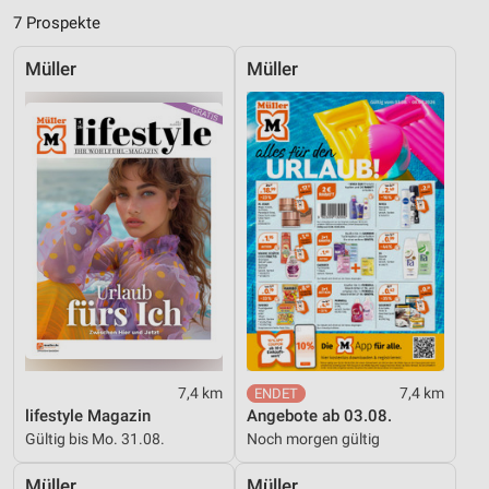
Analyse von Zielgruppen durch Statistiken oder
7 Prospekte
Kombinationen von Daten aus verschiedenen
Quellen
Müller
Müller
Entwicklung und Verbesserung der Angebote
Verwendung reduzierter Daten zur Auswahl von
Inhalten
IAB-Besonderheiten:
Verwendung genauer Standortdaten
Geräte anhand von aktiv angeforderten
Informationen identifizieren
Nicht-IAB-Verarbeitungszwecke:
Notwendig
7,4 km
7,4 km
Performance
lifestyle Magazin
Angebote ab 03.08.
Gültig bis Mo. 31.08.
Noch morgen gültig
Funktional
Müller
Müller