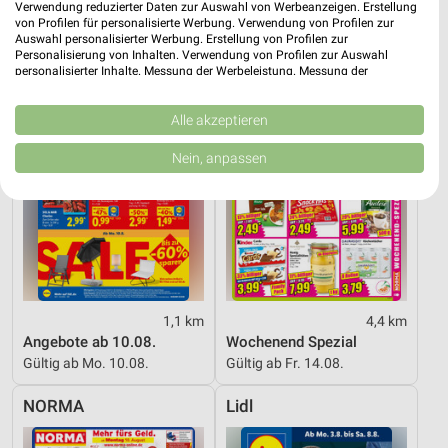
Verwendung reduzierter Daten zur Auswahl von Werbeanzeigen. Erstellung
Lidl
NORMA
von Profilen für personalisierte Werbung. Verwendung von Profilen zur
Auswahl personalisierter Werbung. Erstellung von Profilen zur
Personalisierung von Inhalten. Verwendung von Profilen zur Auswahl
personalisierter Inhalte. Messung der Werbeleistung. Messung der
Performance von Inhalten. Analyse von Zielgruppen durch Statistiken oder
Kombinationen von Daten aus verschiedenen Quellen. Entwicklung und
Verbesserung der Angebote. Verwendung reduzierter Daten zur Auswahl
Alle akzeptieren
von Inhalten.
Daten können außerhalb der Europäischen Union weitergegeben und in die
Nein, anpassen
USA gesendet werden.
Ihre Einwilligung und die cookie Richtlinie gelten ausschließlich für diese
Website/App.
Partnerliste anzeigen (1 IAB-Anbieter)
Wir nutzen Ihre Daten für folgende Zwecke:
IAB-Verarbeitungszwecke:
Speichern von oder Zugriff auf Informationen
1,1 km
4,4 km
auf einem Endgerät
Angebote ab 10.08.
Wochenend Spezial
Gültig ab Mo. 10.08.
Gültig ab Fr. 14.08.
Verwendung reduzierter Daten zur Auswahl von
Werbeanzeigen
NORMA
Lidl
Erstellung von Profilen für personalisierte
Werbung