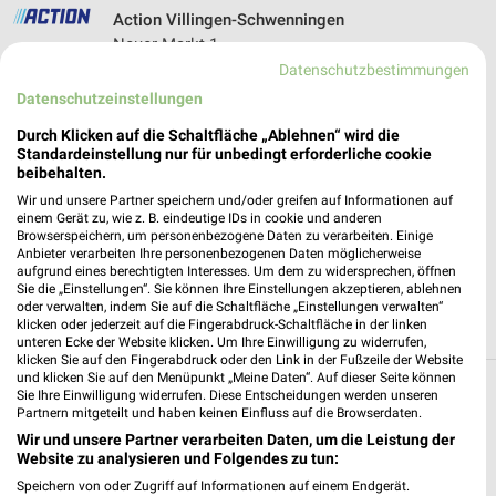
Action Villingen-Schwenningen
Neuer Markt 1
78052 Villingen-Schwenningen
Datenschutzbestimmungen
❯
Datenschutzeinstellungen
Heute 09:00 - 20:00 Uhr |
Geöffnet
Durch Klicken auf die Schaltfläche „Ablehnen“ wird die
603,78 km • Angebote: 1 Prospekt
Standardeinstellung nur für unbedingt erforderliche cookie
beibehalten.
Wir und unsere Partner speichern und/oder greifen auf Informationen auf
ALDI SÜD Donaueschingen
einem Gerät zu, wie z. B. eindeutige IDs in cookie und anderen
Hagelrainstraße 6
Browserspeichern, um personenbezogene Daten zu verarbeiten. Einige
78166 Donaueschingen
Anbieter verarbeiten Ihre personenbezogenen Daten möglicherweise
❯
aufgrund eines berechtigten Interesses. Um dem zu widersprechen, öffnen
Heute 08:00 - 20:00 Uhr |
Sie die „Einstellungen“. Sie können Ihre Einstellungen akzeptieren, ablehnen
Geöffnet
oder verwalten, indem Sie auf die Schaltfläche „Einstellungen verwalten“
klicken oder jederzeit auf die Fingerabdruck-Schaltfläche in der linken
615,78 km • Angebote: 6 Prospekte
unteren Ecke der Website klicken. Um Ihre Einwilligung zu widerrufen,
klicken Sie auf den Fingerabdruck oder den Link in der Fußzeile der Website
und klicken Sie auf den Menüpunkt „Meine Daten“. Auf dieser Seite können
Sie Ihre Einwilligung widerrufen. Diese Entscheidungen werden unseren
Discounter Angebote und Prospekte für Bad
Partnern mitgeteilt und haben keinen Einfluss auf die Browserdaten.
Dürrheim
Wir und unsere Partner verarbeiten Daten, um die Leistung der
Website zu analysieren und Folgendes zu tun:
16 Prospekte
Speichern von oder Zugriff auf Informationen auf einem Endgerät.