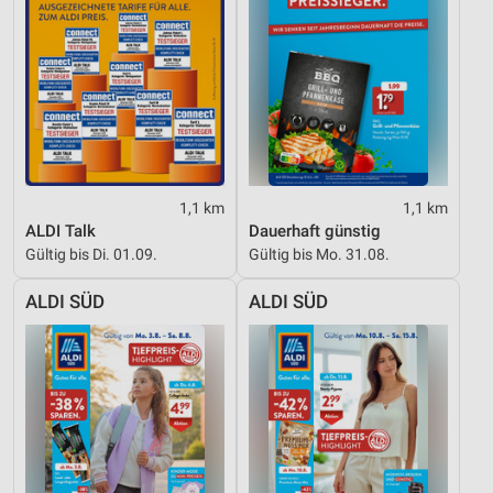
IAB-Besonderheiten:
Verwendung genauer Standortdaten
Geräte anhand von aktiv angeforderten
Informationen identifizieren
Nicht-IAB-Verarbeitungszwecke:
Notwendig
1,1 km
1,1 km
Performance
ALDI Talk
Dauerhaft günstig
Gültig bis Di. 01.09.
Gültig bis Mo. 31.08.
Funktional
ALDI SÜD
ALDI SÜD
Werbung