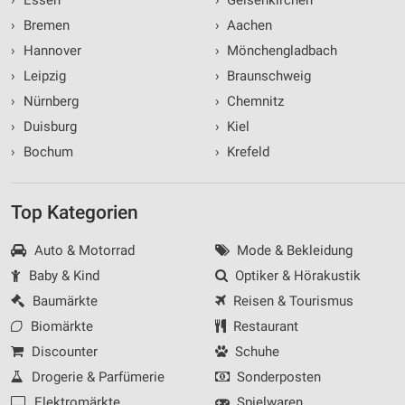
›
Bremen
›
Aachen
›
Hannover
›
Mönchengladbach
›
Leipzig
›
Braunschweig
›
Nürnberg
›
Chemnitz
›
Duisburg
›
Kiel
›
Bochum
›
Krefeld
Top Kategorien
Auto & Motorrad
Mode & Bekleidung
Baby & Kind
Optiker & Hörakustik
Baumärkte
Reisen & Tourismus
Biomärkte
Restaurant
Discounter
Schuhe
Drogerie & Parfümerie
Sonderposten
Elektromärkte
Spielwaren