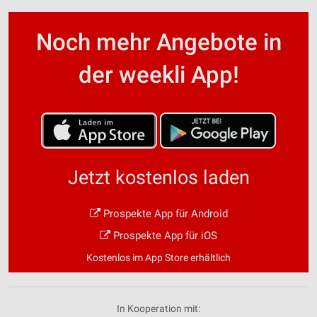
Noch mehr Angebote in
der weekli App!
Jetzt kostenlos laden
Prospekte App für Android
Prospekte App für iOS
Kostenlos im App Store erhältlich
In Kooperation mit: