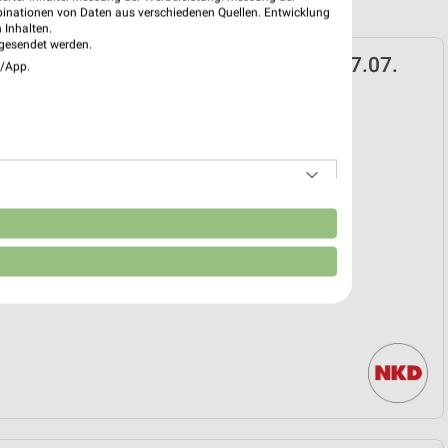
binationen von Daten aus verschiedenen Quellen. Entwicklung
 Inhalten.
gesendet werden.
spekt für Bad Dürrheim ab Mo. den 27.07.
e/App.
hn-Woche
27. Jul. bis 01. Okt.
reintrag erstellen
EKT BLÄTTERN
n