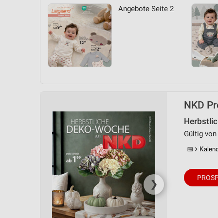
Messung der Performance von Inhalten
Angebote Seite 2
Analyse von Zielgruppen durch Statistiken oder Kombinationen 
Quellen
Entwicklung und Verbesserung der Angebote
Verwendung reduzierter Daten zur Auswahl von Inhalten
IAB-Besonderheiten:
NKD Pro
Verwendung genauer Standortdaten
Herbstli
Geräte anhand von aktiv angeforderten Informationen identifizie
Gültig von
Nicht-IAB-Verarbeitungszwecke:
📅
Kalende
Notwendig
Performance
PROSP
❯
Funktional
Werbung