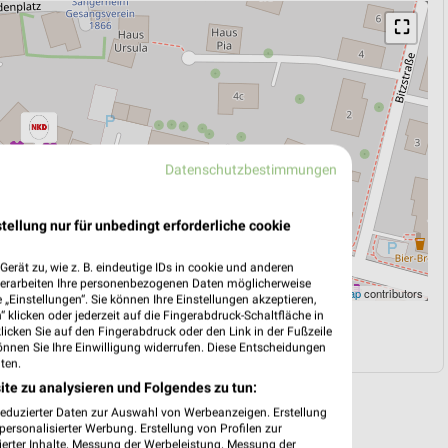
⛶
Datenschutzbestimmungen
tellung nur für unbedingt erforderliche cookie
erät zu, wie z. B. eindeutige IDs in cookie und anderen
verarbeiten Ihre personenbezogenen Daten möglicherweise
Leaflet
|
©
OpenStreetMap
contributors
„Einstellungen“. Sie können Ihre Einstellungen akzeptieren,
 klicken oder jederzeit auf die Fingerabdruck-Schaltfläche in
klicken Sie auf den Fingerabdruck oder den Link in der Fußzeile
N
NAVIGATION MIT GOOGLE/IOS MAPS
önnen Sie Ihre Einwilligung widerrufen. Diese Entscheidungen
ten.
ite zu analysieren und Folgendes zu tun:
reduzierter Daten zur Auswahl von Werbeanzeigen. Erstellung
ersonalisierter Werbung. Erstellung von Profilen zur
ierter Inhalte. Messung der Werbeleistung. Messung der