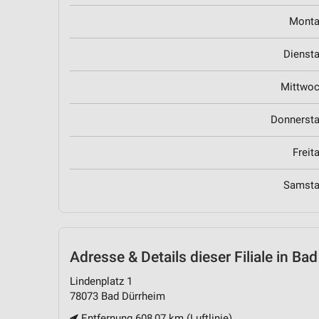
Mont
Dienst
Mittwo
Donnerst
Freit
Samst
Adresse & Details
dieser Filiale in Ba
Lindenplatz 1
78073 Bad Dürrheim
Entfernung 608,07 km (Luftlinie)