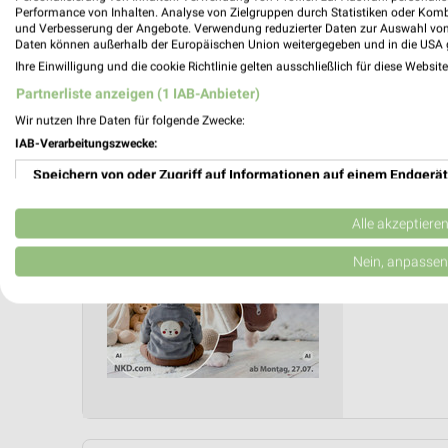
Letztes Prospektupdate: vor 12 Tagen
Performance von Inhalten. Analyse von Zielgruppen durch Statistiken oder Kom
und Verbesserung der Angebote. Verwendung reduzierter Daten zur Auswahl von
Daten können außerhalb der Europäischen Union weitergegeben und in die USA 
NKD Pro
Ihre Einwilligung und die cookie Richtlinie gelten ausschließlich für diese Websit
Partnerliste anzeigen (1 IAB-Anbieter)
Milchza
Wir nutzen Ihre Daten für folgende Zwecke:
Gültig von 
IAB-Verarbeitungszwecke:
📅
Kalende
Speichern von oder Zugriff auf Informationen auf einem Endgerät
PROSP
Verwendung reduzierter Daten zur Auswahl von Werbeanzeigen
Alle akzeptiere
❯
Erstellung von Profilen für personalisierte Werbung
Nein, anpassen
Verwendung von Profilen zur Auswahl personalisierter Werbung
Erstellung von Profilen zur Personalisierung von Inhalten
Verwendung von Profilen zur Auswahl personalisierter Inhalte
Messung der Werbeleistung