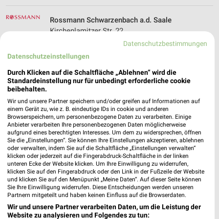
Rossmann Schwarzenbach a.d. Saale
Kirchenlamitzer Str. 22
95126 Schwarzenbach a.d. Saale
Datenschutzbestimmungen
❯
Datenschutzeinstellungen
Heute
geschlossen
Durch Klicken auf die Schaltfläche „Ablehnen“ wird die
275,53 km • Angebote: 3 Prospekte
Standardeinstellung nur für unbedingt erforderliche cookie
beibehalten.
Wir und unsere Partner speichern und/oder greifen auf Informationen auf
dm Marktredwitz
einem Gerät zu, wie z. B. eindeutige IDs in cookie und anderen
Wölsauerstraße 35b
Browserspeichern, um personenbezogene Daten zu verarbeiten. Einige
95615 Marktredwitz
Anbieter verarbeiten Ihre personenbezogenen Daten möglicherweise
❯
aufgrund eines berechtigten Interesses. Um dem zu widersprechen, öffnen
Heute
geschlossen
Sie die „Einstellungen“. Sie können Ihre Einstellungen akzeptieren, ablehnen
oder verwalten, indem Sie auf die Schaltfläche „Einstellungen verwalten“
293,81 km
klicken oder jederzeit auf die Fingerabdruck-Schaltfläche in der linken
unteren Ecke der Website klicken. Um Ihre Einwilligung zu widerrufen,
klicken Sie auf den Fingerabdruck oder den Link in der Fußzeile der Website
und klicken Sie auf den Menüpunkt „Meine Daten“. Auf dieser Seite können
dm Wunsiedel
Sie Ihre Einwilligung widerrufen. Diese Entscheidungen werden unseren
Egerstraße 129
Partnern mitgeteilt und haben keinen Einfluss auf die Browserdaten.
95632 Wunsiedel
Wir und unsere Partner verarbeiten Daten, um die Leistung der
❯
Website zu analysieren und Folgendes zu tun: