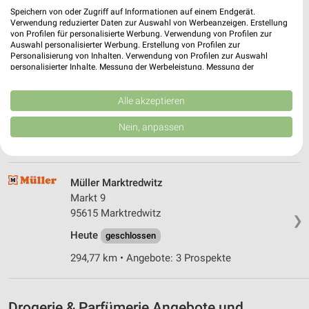
Heute
geschlossen
Speichern von oder Zugriff auf Informationen auf einem Endgerät.
Verwendung reduzierter Daten zur Auswahl von Werbeanzeigen. Erstellung
291,78 km
von Profilen für personalisierte Werbung. Verwendung von Profilen zur
Auswahl personalisierter Werbung. Erstellung von Profilen zur
Personalisierung von Inhalten. Verwendung von Profilen zur Auswahl
dm Hof
personalisierter Inhalte. Messung der Werbeleistung. Messung der
Performance von Inhalten. Analyse von Zielgruppen durch Statistiken oder
Hans-Böckler-Straße 23
Kombinationen von Daten aus verschiedenen Quellen. Entwicklung und
95032 Hof
Verbesserung der Angebote. Verwendung reduzierter Daten zur Auswahl
Alle akzeptieren
❯
von Inhalten.
Heute
geschlossen
Daten können außerhalb der Europäischen Union weitergegeben und in die
Nein, anpassen
USA gesendet werden.
266,90 km
Ihre Einwilligung und die cookie Richtlinie gelten ausschließlich für diese
Website/App.
Partnerliste anzeigen (1 IAB-Anbieter)
Müller Marktredwitz
Wir nutzen Ihre Daten für folgende Zwecke:
Markt 9
IAB-Verarbeitungszwecke:
95615 Marktredwitz
❯
Speichern von oder Zugriff auf Informationen
Heute
geschlossen
auf einem Endgerät
294,77 km • Angebote: 3 Prospekte
Verwendung reduzierter Daten zur Auswahl von
Werbeanzeigen
Drogerie & Parfümerie Angebote und