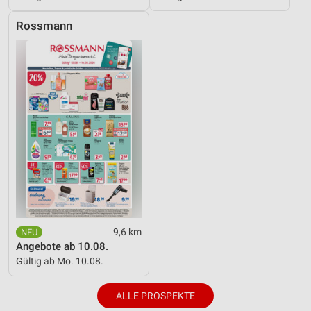
Inhalten
Rossmann
IAB-Besonderheiten:
Verwendung genauer Standortdaten
Geräte anhand von aktiv angeforderten
Informationen identifizieren
Nicht-IAB-Verarbeitungszwecke:
Notwendig
Performance
Funktional
Werbung
9,6 km
Angebote ab 10.08.
Gültig ab Mo. 10.08.
ALLE PROSPEKTE