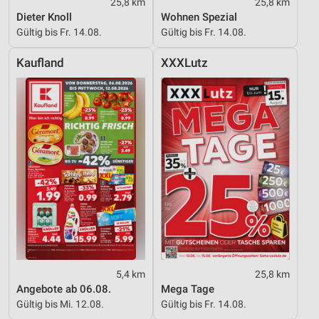
Erstellung von Profilen für personalisierte
25,8 km
25,8 km
Werbung
Dieter Knoll
Wohnen Spezial
Gültig bis Fr. 14.08.
Gültig bis Fr. 14.08.
Verwendung von Profilen zur Auswahl
personalisierter Werbung
Kaufland
XXXLutz
Erstellung von Profilen zur Personalisierung
von Inhalten
Verwendung von Profilen zur Auswahl
personalisierter Inhalte
Messung der Werbeleistung
Messung der Performance von Inhalten
Analyse von Zielgruppen durch Statistiken oder
Kombinationen von Daten aus verschiedenen
Quellen
5,4 km
25,8 km
Entwicklung und Verbesserung der Angebote
Angebote ab 06.08.
Mega Tage
Gültig bis Mi. 12.08.
Gültig bis Fr. 14.08.
Verwendung reduzierter Daten zur Auswahl von