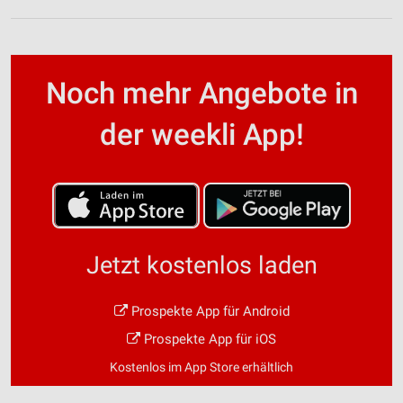
Noch mehr Angebote in
der weekli App!
Jetzt kostenlos laden
Prospekte App für Android
Prospekte App für iOS
Kostenlos im App Store erhältlich