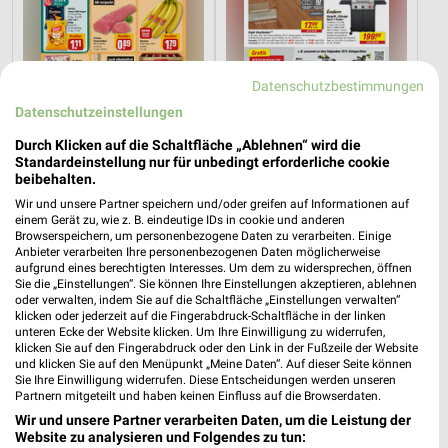
Datenschutzbestimmungen
Datenschutzeinstellungen
6 km
15,2 km
Durch Klicken auf die Schaltfläche „Ablehnen“ wird die
Angebote ab 10.08.
Angebote ab 08.08.
Standardeinstellung nur für unbedingt erforderliche cookie
Gültig bis Sa. 15.08.
Gültig bis Fr. 14.08.
beibehalten.
Wir und unsere Partner speichern und/oder greifen auf Informationen auf
Kaufland
PENNY
einem Gerät zu, wie z. B. eindeutige IDs in cookie und anderen
Browserspeichern, um personenbezogene Daten zu verarbeiten. Einige
Anbieter verarbeiten Ihre personenbezogenen Daten möglicherweise
aufgrund eines berechtigten Interesses. Um dem zu widersprechen, öffnen
Sie die „Einstellungen“. Sie können Ihre Einstellungen akzeptieren, ablehnen
oder verwalten, indem Sie auf die Schaltfläche „Einstellungen verwalten“
klicken oder jederzeit auf die Fingerabdruck-Schaltfläche in der linken
unteren Ecke der Website klicken. Um Ihre Einwilligung zu widerrufen,
klicken Sie auf den Fingerabdruck oder den Link in der Fußzeile der Website
und klicken Sie auf den Menüpunkt „Meine Daten“. Auf dieser Seite können
Sie Ihre Einwilligung widerrufen. Diese Entscheidungen werden unseren
Partnern mitgeteilt und haben keinen Einfluss auf die Browserdaten.
Wir und unsere Partner verarbeiten Daten, um die Leistung der
Website zu analysieren und Folgendes zu tun: