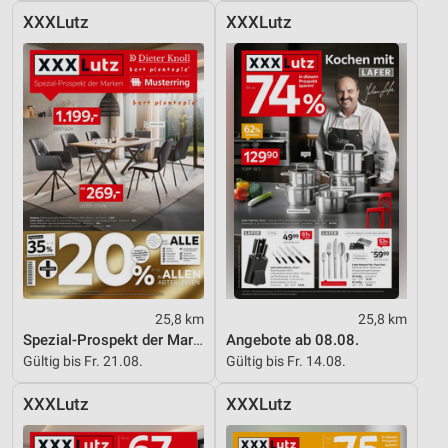
Inhalten
XXXLutz
XXXLutz
IAB-Besonderheiten:
Verwendung genauer Standortdaten
Geräte anhand von aktiv angeforderten
Informationen identifizieren
Nicht-IAB-Verarbeitungszwecke:
Notwendig
Performance
Funktional
Werbung
25,8 km
25,8 km
Spezial-Prospekt der Marken
Angebote ab 08.08.
Gültig bis Fr. 21.08.
Gültig bis Fr. 14.08.
XXXLutz
XXXLutz