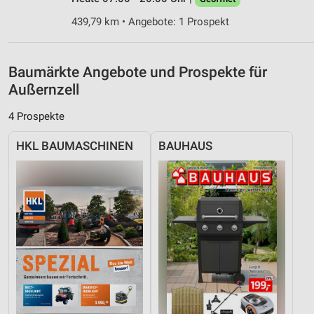
Entwicklung und Verbesserung der Angebote
439,79 km • Angebote: 1 Prospekt
Verwendung reduzierter Daten zur Auswahl von
Inhalten
Baumärkte Angebote und Prospekte für
IAB-Besonderheiten:
Außernzell
Verwendung genauer Standortdaten
4 Prospekte
Geräte anhand von aktiv angeforderten
Informationen identifizieren
HKL BAUMASCHINEN
BAUHAUS
Nicht-IAB-Verarbeitungszwecke:
Notwendig
Performance
Funktional
Werbung