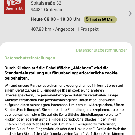
Spitalstraße 32
94481 Grafenau
❯
Heute 08:00 - 18:00 Uhr |
Öffnet in 60 Min.
407,88 km • Angebote: 1 Prospekt
Sonderpreis Baumarkt Hutthurm
Datenschutzbestimmungen
Unterer Markt 11
Datenschutzeinstellungen
94116 Hutthurm
❯
Durch Klicken auf die Schaltfläche „Ablehnen“ wird die
Heute 08:00 - 18:00 Uhr |
Öffnet in 60 Min.
Standardeinstellung nur für unbedingt erforderliche cookie
beibehalten.
428,01 km • Angebote: 1 Prospekt
Wir und unsere Partner speichern und/oder greifen auf Informationen auf
einem Gerät zu, wie z. B. eindeutige IDs in cookie und anderen
Browserspeichern, um personenbezogene Daten zu verarbeiten. Einige
BayWa AG Energie Tankstelle Deggendorf
Anbieter verarbeiten Ihre personenbezogenen Daten möglicherweise
Hengersberger Str. 33
aufgrund eines berechtigten Interesses. Um dem zu widersprechen, öffnen
❯
Sie die „Einstellungen“. Sie können Ihre Einstellungen akzeptieren, ablehnen
94469 Deggendorf
oder verwalten, indem Sie auf die Schaltfläche „Einstellungen verwalten“
klicken oder jederzeit auf die Fingerabdruck-Schaltfläche in der linken
411,89 km
unteren Ecke der Website klicken. Um Ihre Einwilligung zu widerrufen,
klicken Sie auf den Fingerabdruck oder den Link in der Fußzeile der Website
und klicken Sie auf den Menüpunkt „Meine Daten“. Auf dieser Seite können