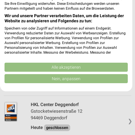
HORNBACH Passau
Sie Ihre Einwilligung widerrufen. Diese Entscheidungen werden unseren
Partnern mitgeteilt und haben keinen Einfluss auf die Browserdaten.
Stelzlhof 7
Wir und unsere Partner verarbeiten Daten, um die Leistung der
94034 Passau
❯
Website zu analysieren und Folgendes zu tun:
Heute 07:00 - 20:00 Uhr |
Geöffnet
Speichern von oder Zugriff auf Informationen auf einem Endgerät.
Verwendung reduzierter Daten zur Auswahl von Werbeanzeigen. Erstellung
438,34 km
von Profilen für personalisierte Werbung. Verwendung von Profilen zur
Auswahl personalisierter Werbung. Erstellung von Profilen zur
Personalisierung von Inhalten. Verwendung von Profilen zur Auswahl
personalisierter Inhalte. Messung der Werbeleistung. Messung der
Sonderpreis Baumarkt Passau
Performance von Inhalten. Analyse von Zielgruppen durch Statistiken oder
Regensburger Straße 45
Kombinationen von Daten aus verschiedenen Quellen. Entwicklung und
94036 Passau
Verbesserung der Angebote. Verwendung reduzierter Daten zur Auswahl
Alle akzeptieren
❯
von Inhalten.
Heute 08:00 - 18:00 Uhr |
Daten können außerhalb der Europäischen Union weitergegeben und in die
Öffnet in 60 Min.
Nein, anpassen
USA gesendet werden.
438,69 km • Angebote: 1 Prospekt
Ihre Einwilligung und die cookie Richtlinie gelten ausschließlich für diese
Website/App.
Partnerliste anzeigen (1 IAB-Anbieter)
HKL Center Deggendorf
Wir nutzen Ihre Daten für folgende Zwecke:
Gstocketwiesenstraße 12
IAB-Verarbeitungszwecke:
94469 Deggendorf
❯
Speichern von oder Zugriff auf Informationen
Heute
geschlossen
auf einem Endgerät