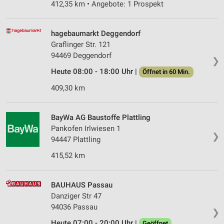
412,35 km • Angebote: 1 Prospekt
Verwendung reduzierter Daten zur Auswahl von
Werbeanzeigen
hagebaumarkt Deggendorf
Erstellung von Profilen für personalisierte
Graflinger Str. 121
Werbung
94469 Deggendorf
❯
Verwendung von Profilen zur Auswahl
Heute 08:00 - 18:00 Uhr |
Öffnet in 60 Min.
personalisierter Werbung
409,30 km
Erstellung von Profilen zur Personalisierung
von Inhalten
BayWa AG Baustoffe Plattling
Pankofen Irlwiesen 1
Verwendung von Profilen zur Auswahl
❯
personalisierter Inhalte
94447 Plattling
415,52 km
Messung der Werbeleistung
Messung der Performance von Inhalten
BAUHAUS Passau
Danziger Str 47
Analyse von Zielgruppen durch Statistiken oder
94036 Passau
Kombinationen von Daten aus verschiedenen
❯
Quellen
Heute 07:00 - 20:00 Uhr |
Geöffnet