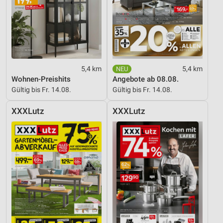
Entwicklung und Verbesserung der Angebote
Verwendung reduzierter Daten zur Auswahl von
Inhalten
IAB-Besonderheiten:
5,4 km
5,4 km
Verwendung genauer Standortdaten
Wohnen-Preishits
Angebote ab 08.08.
Gültig bis Fr. 14.08.
Gültig bis Fr. 14.08.
Geräte anhand von aktiv angeforderten
Informationen identifizieren
XXXLutz
XXXLutz
Nicht-IAB-Verarbeitungszwecke:
Notwendig
Performance
Funktional
Werbung