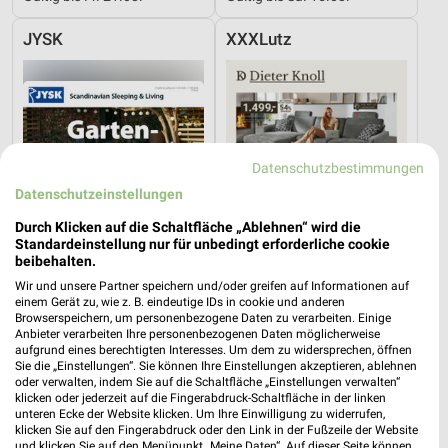
JYSK
XXXLutz
Datenschutzbestimmungen
Datenschutzeinstellungen
Durch Klicken auf die Schaltfläche „Ablehnen“ wird die
Standardeinstellung nur für unbedingt erforderliche cookie
beibehalten.
Wir und unsere Partner speichern und/oder greifen auf Informationen auf
einem Gerät zu, wie z. B. eindeutige IDs in cookie und anderen
Browserspeichern, um personenbezogene Daten zu verarbeiten. Einige
Anbieter verarbeiten Ihre personenbezogenen Daten möglicherweise
4,8 km
5,4 km
aufgrund eines berechtigten Interesses. Um dem zu widersprechen, öffnen
Gartenabverkauf
Dieter Knoll
Sie die „Einstellungen“. Sie können Ihre Einstellungen akzeptieren, ablehnen
Gültig bis Sa. 15.08.
Gültig bis Fr. 14.08.
oder verwalten, indem Sie auf die Schaltfläche „Einstellungen verwalten“
klicken oder jederzeit auf die Fingerabdruck-Schaltfläche in der linken
unteren Ecke der Website klicken. Um Ihre Einwilligung zu widerrufen,
XXXLutz
XXXLutz
klicken Sie auf den Fingerabdruck oder den Link in der Fußzeile der Website
und klicken Sie auf den Menüpunkt „Meine Daten“. Auf dieser Seite können