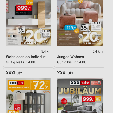
Verwendung reduzierter Daten zur Auswahl von
Werbeanzeigen
Erstellung von Profilen für personalisierte
Werbung
Verwendung von Profilen zur Auswahl
personalisierter Werbung
Erstellung von Profilen zur Personalisierung
5,4 km
5,4 km
von Inhalten
Wohnideen so individuell wie du!
Junges Wohnen
Gültig bis Fr. 14.08.
Gültig bis Fr. 14.08.
Verwendung von Profilen zur Auswahl
personalisierter Inhalte
XXXLutz
XXXLutz
Messung der Werbeleistung
Messung der Performance von Inhalten
Analyse von Zielgruppen durch Statistiken oder
Kombinationen von Daten aus verschiedenen
Quellen