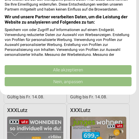
Sie Ihre Einwilligung widerrufen. Diese Entscheidungen werden unseren
Partnern mitgeteilt und haben keinen Einfluss auf die Browserdaten.
Wir und unsere Partner verarbeiten Daten, um die Leistung der
Website zu analysieren und Folgendes zu tun:
Speichern von oder Zugriff auf Informationen auf einem Endgerät.
Verwendung reduzierter Daten zur Auswahl von Werbeanzeigen. Erstellung
von Profilen für personalisierte Werbung. Verwendung von Profilen zur
Auswahl personalisierter Werbung. Erstellung von Profilen zur
Personalisierung von Inhalten. Verwendung von Profilen zur Auswahl
personalisierter Inhalte. Messung der Werbeleistung. Messung der
Performance von Inhalten. Analyse von Zielgruppen durch Statistiken oder
Kombinationen von Daten aus verschiedenen Quellen. Entwicklung und
Verbesserung der Angebote. Verwendung reduzierter Daten zur Auswahl
Alle akzeptieren
von Inhalten.
Daten können außerhalb der Europäischen Union weitergegeben und in die
Nein, anpassen
5,4 km
5,4 km
USA gesendet werden.
Wohnenpreishits
Büro Spezial
Ihre Einwilligung und die cookie Richtlinie gelten ausschließlich für diese
Website/App.
Gültig bis Fr. 14.08.
Gültig bis Fr. 14.08.
Partnerliste anzeigen (1 IAB-Anbieter)
XXXLutz
XXXLutz
Wir nutzen Ihre Daten für folgende Zwecke:
IAB-Verarbeitungszwecke:
Speichern von oder Zugriff auf Informationen
auf einem Endgerät