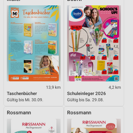
Geräte anhand von aktiv angeforderten
Informationen identifizieren
Nicht-IAB-Verarbeitungszwecke:
Notwendig
Performance
Funktional
Werbung
13,9 km
4,2 km
Taschenbücher
Schuleinleger 2026
Gültig bis Mi. 30.09.
Gültig bis Sa. 29.08.
Rossmann
Rossmann