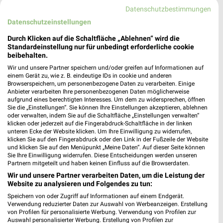
Rossmann Hamburg
Datenschutzbestimmungen
Weidenbaumsweg 2
Datenschutzeinstellungen
21029 Hamburg
❯
Heute 08:00 - 20:00 Uhr |
Durch Klicken auf die Schaltfläche „Ablehnen“ wird die
Geöffnet
Standardeinstellung nur für unbedingt erforderliche cookie
239,48 km • Angebote: 3 Prospekte
beibehalten.
Wir und unsere Partner speichern und/oder greifen auf Informationen auf
einem Gerät zu, wie z. B. eindeutige IDs in cookie und anderen
budni - Oststeinbek
Browserspeichern, um personenbezogene Daten zu verarbeiten. Einige
Anbieter verarbeiten Ihre personenbezogenen Daten möglicherweise
Möllner Landstraße 30
aufgrund eines berechtigten Interesses. Um dem zu widersprechen, öffnen
22113 Oststeinbek
Sie die „Einstellungen“. Sie können Ihre Einstellungen akzeptieren, ablehnen
❯
oder verwalten, indem Sie auf die Schaltfläche „Einstellungen verwalten“
Heute 08:30 - 19:30 Uhr |
Geöffnet
klicken oder jederzeit auf die Fingerabdruck-Schaltfläche in der linken
unteren Ecke der Website klicken. Um Ihre Einwilligung zu widerrufen,
244,49 km • Angebote: 3 Prospekte
klicken Sie auf den Fingerabdruck oder den Link in der Fußzeile der Website
und klicken Sie auf den Menüpunkt „Meine Daten“. Auf dieser Seite können
Sie Ihre Einwilligung widerrufen. Diese Entscheidungen werden unseren
Partnern mitgeteilt und haben keinen Einfluss auf die Browserdaten.
budni - Boberg Center Hamburg
Wir und unsere Partner verarbeiten Daten, um die Leistung der
Heidhorst 4
Website zu analysieren und Folgendes zu tun:
21031 Hamburg
❯
Speichern von oder Zugriff auf Informationen auf einem Endgerät.
Verwendung reduzierter Daten zur Auswahl von Werbeanzeigen. Erstellung
Heute 08:30 - 20:00 Uhr |
Geöffnet
von Profilen für personalisierte Werbung. Verwendung von Profilen zur
Auswahl personalisierter Werbung. Erstellung von Profilen zur
243,10 km • Angebote: 3 Prospekte