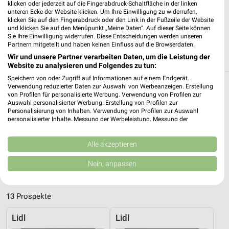
McDonald's Plauen
klicken oder jederzeit auf die Fingerabdruck-Schaltfläche in der linken
Äußere Reichenbacher Straße 64
unteren Ecke der Website klicken. Um Ihre Einwilligung zu widerrufen,
klicken Sie auf den Fingerabdruck oder den Link in der Fußzeile der Website
08529 Plauen
❯
und klicken Sie auf den Menüpunkt „Meine Daten“. Auf dieser Seite können
Sie Ihre Einwilligung widerrufen. Diese Entscheidungen werden unseren
Heute 07:00 - 00:00 Uhr |
Geöffnet
Partnern mitgeteilt und haben keinen Einfluss auf die Browserdaten.
240,73 km
Wir und unsere Partner verarbeiten Daten, um die Leistung der
Website zu analysieren und Folgendes zu tun:
Speichern von oder Zugriff auf Informationen auf einem Endgerät.
Filialen zum Thema Restaurant in Auma-
Verwendung reduzierter Daten zur Auswahl von Werbeanzeigen. Erstellung
von Profilen für personalisierte Werbung. Verwendung von Profilen zur
Weidatal
Auswahl personalisierter Werbung. Erstellung von Profilen zur
Personalisierung von Inhalten. Verwendung von Profilen zur Auswahl
personalisierter Inhalte. Messung der Werbeleistung. Messung der
Hier findest Du Öffnungszeiten und Filialen der Kategorie
Performance von Inhalten. Analyse von Zielgruppen durch Statistiken oder
Restaurant in Auma-Weidatal und Umgebung. Blättere in den
Kombinationen von Daten aus verschiedenen Quellen. Entwicklung und
Prospekten von z.B. McDonald´s und vielen mehr.
Verbesserung der Angebote. Verwendung reduzierter Daten zur Auswahl
Alle akzeptieren
von Inhalten.
Daten können außerhalb der Europäischen Union weitergegeben und in die
Aktuelle Prospekte für Auma-Weidatal und
Nein, anpassen
USA gesendet werden.
Umgebung
Ihre Einwilligung und die cookie Richtlinie gelten ausschließlich für diese
Website/App.
13 Prospekte
Partnerliste anzeigen (1 IAB-Anbieter)
Wir nutzen Ihre Daten für folgende Zwecke:
Lidl
Lidl
IAB-Verarbeitungszwecke: