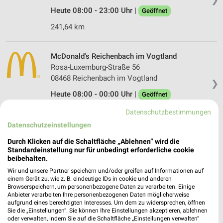
Heute 08:00 - 23:00 Uhr |
Geöffnet
241,64 km
McDonald's Reichenbach im Vogtland
Rosa-Luxemburg-Straße 56
08468 Reichenbach im Vogtland
❯
Heute 08:00 - 00:00 Uhr |
Geöffnet
225,04 km
Datenschutzbestimmungen
Datenschutzeinstellungen
McDonald's Plauen
Durch Klicken auf die Schaltfläche „Ablehnen“ wird die
Standardeinstellung nur für unbedingt erforderliche cookie
Vogtland Nord
beibehalten.
08527 Plauen
❯
Wir und unsere Partner speichern und/oder greifen auf Informationen auf
Heute 09:00 - 22:00 Uhr |
Geöffnet
einem Gerät zu, wie z. B. eindeutige IDs in cookie und anderen
Browserspeichern, um personenbezogene Daten zu verarbeiten. Einige
242,54 km
Anbieter verarbeiten Ihre personenbezogenen Daten möglicherweise
aufgrund eines berechtigten Interesses. Um dem zu widersprechen, öffnen
Sie die „Einstellungen“. Sie können Ihre Einstellungen akzeptieren, ablehnen
oder verwalten, indem Sie auf die Schaltfläche „Einstellungen verwalten“