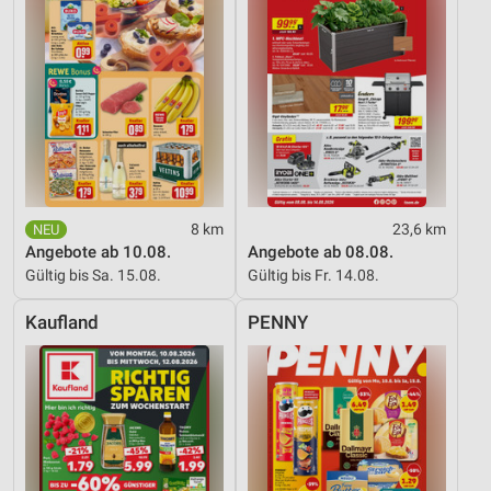
Analyse von Zielgruppen durch Statistiken oder
Kombinationen von Daten aus verschiedenen
Quellen
Entwicklung und Verbesserung der Angebote
Verwendung reduzierter Daten zur Auswahl von
Inhalten
IAB-Besonderheiten:
Verwendung genauer Standortdaten
8 km
23,6 km
Angebote ab 10.08.
Angebote ab 08.08.
Geräte anhand von aktiv angeforderten
Gültig bis Sa. 15.08.
Gültig bis Fr. 14.08.
Informationen identifizieren
Kaufland
PENNY
Nicht-IAB-Verarbeitungszwecke:
Notwendig
Performance
Funktional