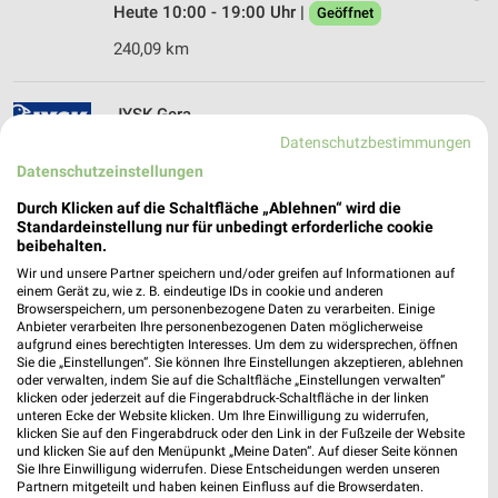
Heute 10:00 - 19:00 Uhr |
Geöffnet
240,09 km
JYSK Gera
Carl-Zeiss-Straße 2
Datenschutzbestimmungen
07552 Gera
Datenschutzeinstellungen
❯
Heute 10:00 - 18:30 Uhr |
Geöffnet
Durch Klicken auf die Schaltfläche „Ablehnen“ wird die
Standardeinstellung nur für unbedingt erforderliche cookie
201,21 km • Angebote: 2 Prospekte
beibehalten.
Wir und unsere Partner speichern und/oder greifen auf Informationen auf
einem Gerät zu, wie z. B. eindeutige IDs in cookie und anderen
ROLLER JENA
Browserspeichern, um personenbezogene Daten zu verarbeiten. Einige
Zöllnitzer Straße 3
Anbieter verarbeiten Ihre personenbezogenen Daten möglicherweise
aufgrund eines berechtigten Interesses. Um dem zu widersprechen, öffnen
07751 JENA
❯
Sie die „Einstellungen“. Sie können Ihre Einstellungen akzeptieren, ablehnen
oder verwalten, indem Sie auf die Schaltfläche „Einstellungen verwalten“
Heute 10:00 - 19:00 Uhr |
Geöffnet
klicken oder jederzeit auf die Fingerabdruck-Schaltfläche in der linken
unteren Ecke der Website klicken. Um Ihre Einwilligung zu widerrufen,
220,12 km • Angebote: 1 Prospekt
klicken Sie auf den Fingerabdruck oder den Link in der Fußzeile der Website
und klicken Sie auf den Menüpunkt „Meine Daten“. Auf dieser Seite können
Sie Ihre Einwilligung widerrufen. Diese Entscheidungen werden unseren
biller Plauen
Partnern mitgeteilt und haben keinen Einfluss auf die Browserdaten.