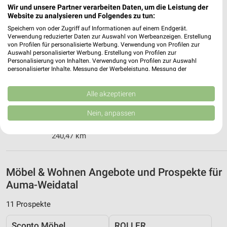
Rosa-Luxemburg-Platz 7
Wir und unsere Partner verarbeiten Daten, um die Leistung der
Website zu analysieren und Folgendes zu tun:
08523 Plauen
❯
Speichern von oder Zugriff auf Informationen auf einem Endgerät.
Heute 10:00 - 19:00 Uhr |
Geöffnet
Verwendung reduzierter Daten zur Auswahl von Werbeanzeigen. Erstellung
von Profilen für personalisierte Werbung. Verwendung von Profilen zur
242,54 km
Auswahl personalisierter Werbung. Erstellung von Profilen zur
Personalisierung von Inhalten. Verwendung von Profilen zur Auswahl
personalisierter Inhalte. Messung der Werbeleistung. Messung der
Performance von Inhalten. Analyse von Zielgruppen durch Statistiken oder
Matratzen Concord Plauen
Kombinationen von Daten aus verschiedenen Quellen. Entwicklung und
Martin-Luther-Straße 42
Verbesserung der Angebote. Verwendung reduzierter Daten zur Auswahl
Alle akzeptieren
von Inhalten.
08525 Plauen
❯
Daten können außerhalb der Europäischen Union weitergegeben und in die
Nein, anpassen
USA gesendet werden.
Heute 10:00 - 18:30 Uhr |
Geöffnet
Ihre Einwilligung und die cookie Richtlinie gelten ausschließlich für diese
240,47 km
Website/App.
Partnerliste anzeigen (1 IAB-Anbieter)
Wir nutzen Ihre Daten für folgende Zwecke:
Möbel & Wohnen Angebote und Prospekte für
IAB-Verarbeitungszwecke:
Auma-Weidatal
Speichern von oder Zugriff auf Informationen
auf einem Endgerät
11 Prospekte
Verwendung reduzierter Daten zur Auswahl von
Sconto Möbel
ROLLER