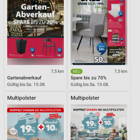
Verwendung reduzierter Daten zur Auswahl von
Inhalten
IAB-Besonderheiten:
Verwendung genauer Standortdaten
Geräte anhand von aktiv angeforderten
Informationen identifizieren
Nicht-IAB-Verarbeitungszwecke:
7,5 km
7,5 km
Notwendig
Gartenabverkauf
Spare bis zu 70%
Gültig bis Sa. 15.08.
Gültig bis Sa. 15.08.
Performance
Multipolster
Multipolster
Funktional
Werbung