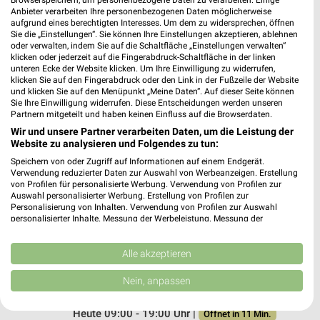
Anbieter verarbeiten Ihre personenbezogenen Daten möglicherweise
Jawoll Markt Hameln
aufgrund eines berechtigten Interesses. Um dem zu widersprechen, öffnen
Nienstedter Weg 6
Sie die „Einstellungen“. Sie können Ihre Einstellungen akzeptieren, ablehnen
oder verwalten, indem Sie auf die Schaltfläche „Einstellungen verwalten“
31789 Hameln Klein Berkel
❯
klicken oder jederzeit auf die Fingerabdruck-Schaltfläche in der linken
unteren Ecke der Website klicken. Um Ihre Einwilligung zu widerrufen,
Heute 09:00 - 19:00 Uhr |
Öffnet in 11 Min.
klicken Sie auf den Fingerabdruck oder den Link in der Fußzeile der Website
und klicken Sie auf den Menüpunkt „Meine Daten“. Auf dieser Seite können
279,61 km • Angebote: 1 Prospekt
Sie Ihre Einwilligung widerrufen. Diese Entscheidungen werden unseren
Partnern mitgeteilt und haben keinen Einfluss auf die Browserdaten.
Wir und unsere Partner verarbeiten Daten, um die Leistung der
Jawoll Markt Barsinghausen
Website zu analysieren und Folgendes zu tun:
Bunsenstraße 10
Speichern von oder Zugriff auf Informationen auf einem Endgerät.
30890 Barsinghausen
Verwendung reduzierter Daten zur Auswahl von Werbeanzeigen. Erstellung
❯
von Profilen für personalisierte Werbung. Verwendung von Profilen zur
Heute 09:00 - 19:00 Uhr |
Öffnet in 11 Min.
Auswahl personalisierter Werbung. Erstellung von Profilen zur
Personalisierung von Inhalten. Verwendung von Profilen zur Auswahl
266,69 km • Angebote: 1 Prospekt
personalisierter Inhalte. Messung der Werbeleistung. Messung der
Performance von Inhalten. Analyse von Zielgruppen durch Statistiken oder
Kombinationen von Daten aus verschiedenen Quellen. Entwicklung und
Verbesserung der Angebote. Verwendung reduzierter Daten zur Auswahl
Alle akzeptieren
Tedi Hameln Klein Berkel
von Inhalten.
Werkstraße 17
Daten können außerhalb der Europäischen Union weitergegeben und in die
Nein, anpassen
USA gesendet werden.
31789 Hameln Klein Berkel
❯
Ihre Einwilligung und die cookie Richtlinie gelten ausschließlich für diese
Heute 09:00 - 19:00 Uhr |
Website/App.
Öffnet in 11 Min.