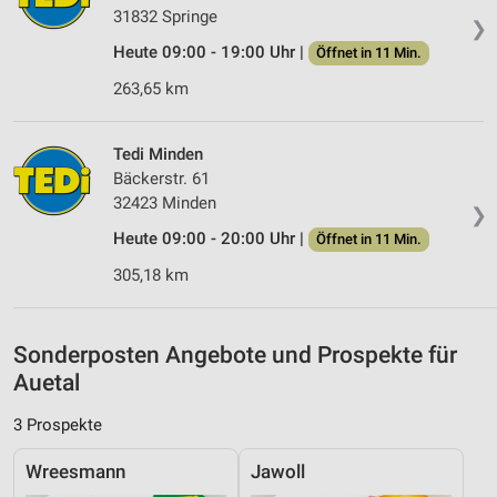
31832 Springe
❯
Messung der Performance von Inhalten
Heute 09:00 - 19:00 Uhr |
Öffnet in 11 Min.
263,65 km
Analyse von Zielgruppen durch Statistiken oder
Kombinationen von Daten aus verschiedenen
Quellen
Tedi Minden
Entwicklung und Verbesserung der Angebote
Bäckerstr. 61
32423 Minden
❯
Verwendung reduzierter Daten zur Auswahl von
Inhalten
Heute 09:00 - 20:00 Uhr |
Öffnet in 11 Min.
305,18 km
IAB-Besonderheiten:
Verwendung genauer Standortdaten
Sonderposten Angebote und Prospekte für
Geräte anhand von aktiv angeforderten
Informationen identifizieren
Auetal
Nicht-IAB-Verarbeitungszwecke:
3 Prospekte
Notwendig
Wreesmann
Jawoll
Performance