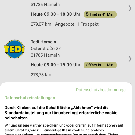
31785 Hameln
❯
Heute 09:30 - 18:30 Uhr |
Öffnet in 41 Min.
279,07 km • Angebote: 1 Prospekt
Tedi Hameln
Osterstraße 27
31785 Hameln
❯
Heute 09:00 - 19:00 Uhr |
Öffnet in 11 Min.
278,73 km
Datenschutzbestimmungen
Tedi Barsinghausen
Datenschutzeinstellungen
Marktstr. 12
30890 Barsinghausen
Durch Klicken auf die Schaltfläche „Ablehnen“ wird die
❯
Standardeinstellung nur für unbedingt erforderliche cookie
Heute 09:00 - 20:00 Uhr |
Öffnet in 11 Min.
beibehalten.
268,42 km
Wir und unsere Partner speichern und/oder greifen auf Informationen auf
einem Gerät zu, wie z. B. eindeutige IDs in cookie und anderen
Browserspeichern, um personenbezogene Daten zu verarbeiten. Einige