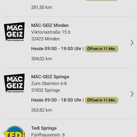
Partnerliste anzeigen (1 IAB-Anbieter)
281,50 km
Wir nutzen Ihre Daten für folgende Zwecke:
IAB-Verarbeitungszwecke:
MÄC-GEIZ Minden
Speichern von oder Zugriff auf Informationen
Viktoriastraße 15 b
auf einem Endgerät
32423 Minden
❯
Verwendung reduzierter Daten zur Auswahl von
Heute 09:00 - 19:00 Uhr |
Öffnet in 11 Min.
Werbeanzeigen
304,02 km
Erstellung von Profilen für personalisierte
Werbung
MÄC-GEIZ Springe
Zum Oberntor 6-8
Verwendung von Profilen zur Auswahl
personalisierter Werbung
31832 Springe
❯
Heute 09:00 - 18:00 Uhr |
Öffnet in 11 Min.
Erstellung von Profilen zur Personalisierung
von Inhalten
263,82 km
Verwendung von Profilen zur Auswahl
personalisierter Inhalte
Tedi Springe
Fünfhausenstr. 6
Messung der Werbeleistung