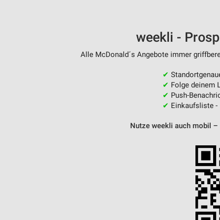
weekli - Pros
Alle McDonald´s Angebote immer griffberei
✔
Standortgenau
✔
Folge deinem L
✔
Push-Benachric
✔
Einkaufsliste -
Nutze weekli auch mobil –