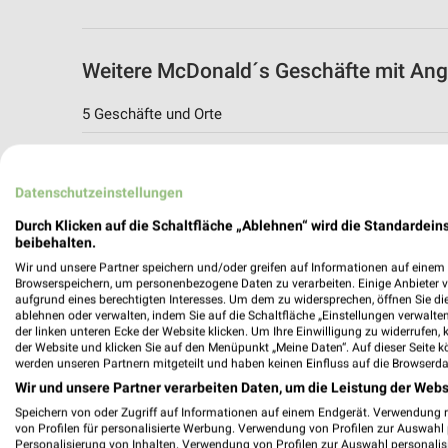
Weitere McDonald´s Geschäfte mit Ang
5 Geschäfte und Orte
McDonald´s Angebote in Stadthagen
Stadthagen, Deutschland
Datenschutzeinstellungen
Durch Klicken auf die Schaltfläche „Ablehnen“ wird die Standardeins
286,64 km
beibehalten.
Wir und unsere Partner speichern und/oder greifen auf Informationen auf einem G
Browserspeichern, um personenbezogene Daten zu verarbeiten. Einige Anbieter 
McDonald´s Angebote in Rinteln
aufgrund eines berechtigten Interesses. Um dem zu widersprechen, öffnen Sie die 
ablehnen oder verwalten, indem Sie auf die Schaltfläche „Einstellungen verwalten“
Rinteln, Deutschland
der linken unteren Ecke der Website klicken. Um Ihre Einwilligung zu widerrufen, 
der Website und klicken Sie auf den Menüpunkt „Meine Daten“. Auf dieser Seite k
werden unseren Partnern mitgeteilt und haben keinen Einfluss auf die Browserda
295,13 km
Wir und unsere Partner verarbeiten Daten, um die Leistung der Webs
Speichern von oder Zugriff auf Informationen auf einem Endgerät. Verwendung 
von Profilen für personalisierte Werbung. Verwendung von Profilen zur Auswahl p
McDonald´s Angebote in Bückeburg
Personalisierung von Inhalten. Verwendung von Profilen zur Auswahl personalis