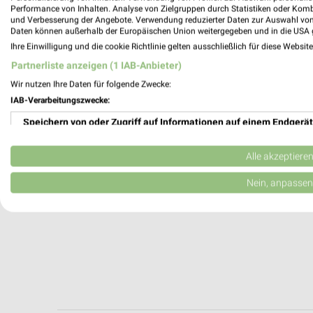
Bückeburg, Deutschland
Performance von Inhalten. Analyse von Zielgruppen durch Statistiken oder Kom
und Verbesserung der Angebote. Verwendung reduzierter Daten zur Auswahl von
Daten können außerhalb der Europäischen Union weitergegeben und in die USA 
295,37 km
Ihre Einwilligung und die cookie Richtlinie gelten ausschließlich für diese Websit
Partnerliste anzeigen (1 IAB-Anbieter)
Wir nutzen Ihre Daten für folgende Zwecke:
IAB-Verarbeitungszwecke:
Speichern von oder Zugriff auf Informationen auf einem Endgerät
Verwendung reduzierter Daten zur Auswahl von Werbeanzeigen
Alle akzeptiere
Erstellung von Profilen für personalisierte Werbung
Nein, anpassen
Verwendung von Profilen zur Auswahl personalisierter Werbung
Erstellung von Profilen zur Personalisierung von Inhalten
Verwendung von Profilen zur Auswahl personalisierter Inhalte
Messung der Werbeleistung