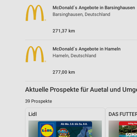
Messung der Performance von Inhalten
McDonald´s Angebote in Barsinghausen
Barsinghausen, Deutschland
Analyse von Zielgruppen durch Statistiken oder Kombinationen 
Quellen
271,37 km
Entwicklung und Verbesserung der Angebote
Verwendung reduzierter Daten zur Auswahl von Inhalten
McDonald´s Angebote in Hameln
Hameln, Deutschland
IAB-Besonderheiten:
Verwendung genauer Standortdaten
277,00 km
Geräte anhand von aktiv angeforderten Informationen identifizie
Aktuelle Prospekte für Auetal und Um
Nicht-IAB-Verarbeitungszwecke:
Notwendig
39 Prospekte
Performance
Lidl
DAS FUTTE
Funktional
Werbung