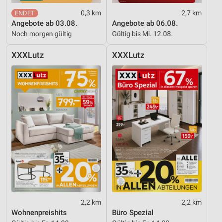
IAB-Besonderheiten:
0,3 km
2,7 km
Verwendung genauer Standortdaten
Angebote ab 03.08.
Angebote ab 06.08.
Noch morgen gültig
Gültig bis Mi. 12.08.
Geräte anhand von aktiv angeforderten
Informationen identifizieren
XXXLutz
XXXLutz
Nicht-IAB-Verarbeitungszwecke:
Notwendig
Performance
Funktional
Werbung
2,2 km
2,2 km
Wohnenpreishits
Büro Spezial