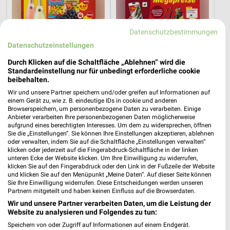
Datenschutzbestimmungen
Datenschutzeinstellungen
Durch Klicken auf die Schaltfläche „Ablehnen“ wird die
Standardeinstellung nur für unbedingt erforderliche cookie
beibehalten.
Wir und unsere Partner speichern und/oder greifen auf Informationen auf
einem Gerät zu, wie z. B. eindeutige IDs in cookie und anderen
Browserspeichern, um personenbezogene Daten zu verarbeiten. Einige
4,3 km
11,9 km
Anbieter verarbeiten Ihre personenbezogenen Daten möglicherweise
Angebote ab 03.08.
Angebote ab 01.08.
aufgrund eines berechtigten Interesses. Um dem zu widersprechen, öffnen
Sie die „Einstellungen“. Sie können Ihre Einstellungen akzeptieren, ablehnen
Noch morgen gültig
Noch heute gültig
oder verwalten, indem Sie auf die Schaltfläche „Einstellungen verwalten“
klicken oder jederzeit auf die Fingerabdruck-Schaltfläche in der linken
XXXLutz
Opti Wohnwelt
unteren Ecke der Website klicken. Um Ihre Einwilligung zu widerrufen,
klicken Sie auf den Fingerabdruck oder den Link in der Fußzeile der Website
und klicken Sie auf den Menüpunkt „Meine Daten“. Auf dieser Seite können
Sie Ihre Einwilligung widerrufen. Diese Entscheidungen werden unseren
Partnern mitgeteilt und haben keinen Einfluss auf die Browserdaten.
Wir und unsere Partner verarbeiten Daten, um die Leistung der
Website zu analysieren und Folgendes zu tun:
Speichern von oder Zugriff auf Informationen auf einem Endgerät.