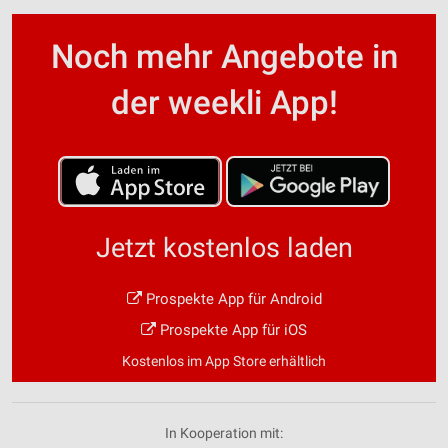
Noch mehr Angebote in
der weekli App!
Jetzt kostenlos laden
Prospekte App für Android
Prospekte App für iOS
Kostenlos im App Store erhältlich
In Kooperation mit: