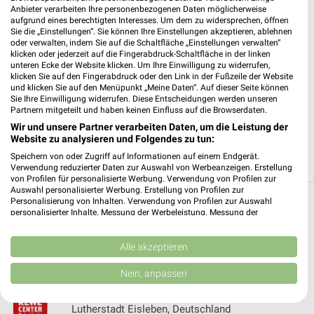
Anbieter verarbeiten Ihre personenbezogenen Daten möglicherweise
aufgrund eines berechtigten Interesses. Um dem zu widersprechen, öffnen
✔
Standortgenaue Angebote
Sie die „Einstellungen“. Sie können Ihre Einstellungen akzeptieren, ablehnen
✔
Folge deinem Lieblingshändler
oder verwalten, indem Sie auf die Schaltfläche „Einstellungen verwalten“
klicken oder jederzeit auf die Fingerabdruck-Schaltfläche in der linken
✔
Push-Benachrichtigungen bei neuen Prospekten
unteren Ecke der Website klicken. Um Ihre Einwilligung zu widerrufen,
✔
Einkaufsliste - Einkauf stressfrei planen
klicken Sie auf den Fingerabdruck oder den Link in der Fußzeile der Website
und klicken Sie auf den Menüpunkt „Meine Daten“. Auf dieser Seite können
Sie Ihre Einwilligung widerrufen. Diese Entscheidungen werden unseren
JETZT LADEN UND SPAREN!
Partnern mitgeteilt und haben keinen Einfluss auf die Browserdaten.
Wir und unsere Partner verarbeiten Daten, um die Leistung der
Website zu analysieren und Folgendes zu tun:
Speichern von oder Zugriff auf Informationen auf einem Endgerät.
Verwendung reduzierter Daten zur Auswahl von Werbeanzeigen. Erstellung
von Profilen für personalisierte Werbung. Verwendung von Profilen zur
Auswahl personalisierter Werbung. Erstellung von Profilen zur
Personalisierung von Inhalten. Verwendung von Profilen zur Auswahl
Weitere REWE Geschäfte mit Angeboten in
personalisierter Inhalte. Messung der Werbeleistung. Messung der
Performance von Inhalten. Analyse von Zielgruppen durch Statistiken oder
und um Hettstedt
Kombinationen von Daten aus verschiedenen Quellen. Entwicklung und
Verbesserung der Angebote. Verwendung reduzierter Daten zur Auswahl
Alle akzeptieren
von Inhalten.
5 Geschäfte und Orte
Daten können außerhalb der Europäischen Union weitergegeben und in die
Nein, anpassen
USA gesendet werden.
REWE Angebote in Lutherstadt Eisleben
Ihre Einwilligung und die cookie Richtlinie gelten ausschließlich für diese
Website/App.
Lutherstadt Eisleben, Deutschland