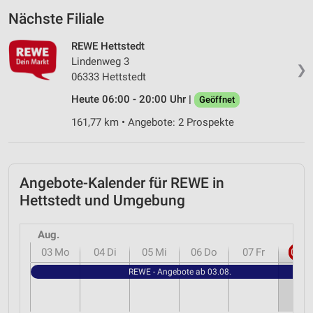
Nächste Filiale
REWE Hettstedt
Lindenweg 3
❯
06333 Hettstedt
Heute 06:00 - 20:00 Uhr |
Geöffnet
161,77 km • Angebote: 2 Prospekte
Angebote-Kalender für REWE in
Hettstedt und Umgebung
Aug.
03
Mo
04
Di
05
Mi
06
Do
07
Fr
08
S
REWE - Angebote ab 03.08.