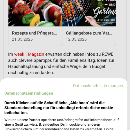
Rezepte und Pfingstangebote bei REWE!
Grillangebote zum Vatertag bei REWE!
21.05.2026
12.05.2026
Im
weekli Magazin
erwarten dich neben Infos zu REWE
auch clevere Spartipps für den Familienalltag, Ideen zur
Haushaltsplanung und einfache Wege, dein Budget
nachhaltig zu entlasten.
Datenschutzbestimmungen
Datenschutzeinstellungen
Durch Klicken auf die Schaltfläche „Ablehnen“ wird die
Standardeinstellung nur für unbedingt erforderliche cookie
weekli - Prospekte & Angebote App
beibehalten.
Wir und unsere Partner speichern und/oder greifen auf Informationen auf
Alle REWE Angebote immer griffbereit – mit der kostenlosen
einem Gerät zu, wie z. B. eindeutige IDs in cookie und anderen
Browserspeichern, um personenbezogene Daten zu verarbeiten. Einige
weekli App für iOS & Android.