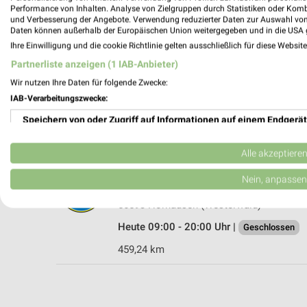
Performance von Inhalten. Analyse von Zielgruppen durch Statistiken oder Kom
und Verbesserung der Angebote. Verwendung reduzierter Daten zur Auswahl von
Daten können außerhalb der Europäischen Union weitergegeben und in die USA 
Ihre Einwilligung und die cookie Richtlinie gelten ausschließlich für diese Websit
CENTERSHOP Neustadt (Wied)
Partnerliste anzeigen (1 IAB-Anbieter)
Wiedtalstraße 31
Wir nutzen Ihre Daten für folgende Zwecke:
53577 Neustadt (Wied)
IAB-Verarbeitungszwecke:
Heute 09:00 - 19:00 Uhr |
Geschlossen
Speichern von oder Zugriff auf Informationen auf einem Endgerät
463,82 km • Angebote: 1 Prospekt
Verwendung reduzierter Daten zur Auswahl von Werbeanzeigen
Alle akzeptiere
Tedi Horhausen (Westerwald)
Erstellung von Profilen für personalisierte Werbung
Nein, anpassen
Rheinstraße 38
Verwendung von Profilen zur Auswahl personalisierter Werbung
56593 Horhausen (Westerwald)
Heute 09:00 - 20:00 Uhr |
Geschlossen
Erstellung von Profilen zur Personalisierung von Inhalten
459,24 km
Verwendung von Profilen zur Auswahl personalisierter Inhalte
Messung der Werbeleistung