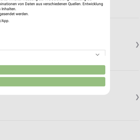
binationen von Daten aus verschiedenen Quellen. Entwicklung
 Inhalten.
gesendet werden.
e/App.
❯
n
❯