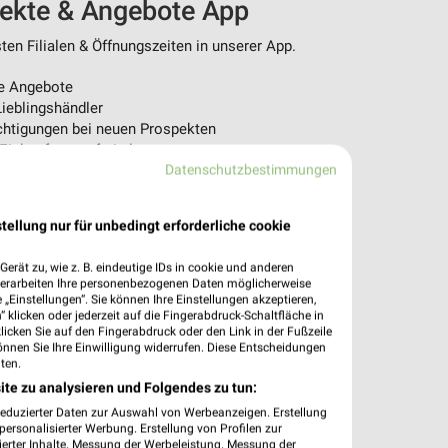
pekte & Angebote App
en Filialen & Öffnungszeiten in unserer App.
e Angebote
ieblingshändler
htigungen bei neuen Prospekten
 Einkauf stressfrei planen
Datenschutzbestimmungen
 App jetzt laden oder QR-Code scannen.
tellung nur für unbedingt erforderliche cookie
erät zu, wie z. B. eindeutige IDs in cookie und anderen
verarbeiten Ihre personenbezogenen Daten möglicherweise
„Einstellungen“. Sie können Ihre Einstellungen akzeptieren,
 klicken oder jederzeit auf die Fingerabdruck-Schaltfläche in
klicken Sie auf den Fingerabdruck oder den Link in der Fußzeile
önnen Sie Ihre Einwilligung widerrufen. Diese Entscheidungen
ten.
ite zu analysieren und Folgendes zu tun:
reduzierter Daten zur Auswahl von Werbeanzeigen. Erstellung
ersonalisierter Werbung. Erstellung von Profilen zur
ierter Inhalte. Messung der Werbeleistung. Messung der