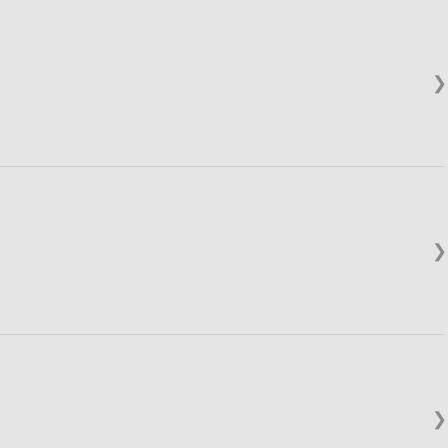
❯
❯
❯