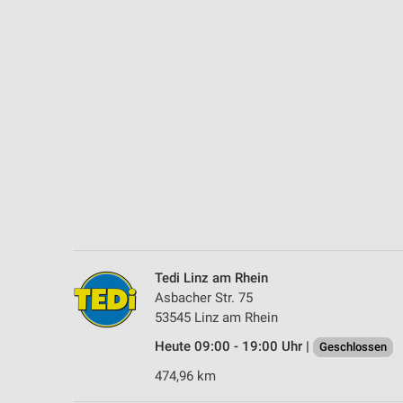
Messung der Performance von Inhalten
Analyse von Zielgruppen durch Statistiken oder Kombinationen 
Quellen
Entwicklung und Verbesserung der Angebote
Verwendung reduzierter Daten zur Auswahl von Inhalten
IAB-Besonderheiten:
Verwendung genauer Standortdaten
Geräte anhand von aktiv angeforderten Informationen identifizie
Nicht-IAB-Verarbeitungszwecke:
Tedi Linz am Rhein
Notwendig
Asbacher Str. 75
53545 Linz am Rhein
Performance
Heute 09:00 - 19:00 Uhr |
Geschlossen
Funktional
474,96 km
Werbung