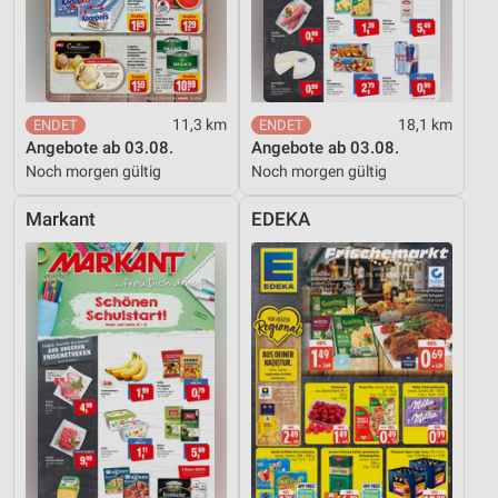
Funktional
Werbung
11,3 km
18,1 km
Angebote ab 03.08.
Angebote ab 03.08.
Noch morgen gültig
Noch morgen gültig
Markant
EDEKA