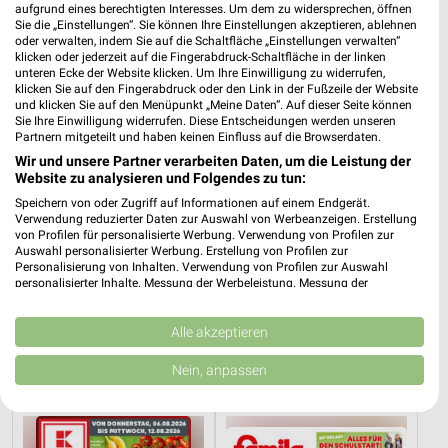
aufgrund eines berechtigten Interesses. Um dem zu widersprechen, öffnen
REWE
SELGROS
Sie die „Einstellungen“. Sie können Ihre Einstellungen akzeptieren, ablehnen
oder verwalten, indem Sie auf die Schaltfläche „Einstellungen verwalten“
klicken oder jederzeit auf die Fingerabdruck-Schaltfläche in der linken
unteren Ecke der Website klicken. Um Ihre Einwilligung zu widerrufen,
klicken Sie auf den Fingerabdruck oder den Link in der Fußzeile der Website
und klicken Sie auf den Menüpunkt „Meine Daten“. Auf dieser Seite können
Sie Ihre Einwilligung widerrufen. Diese Entscheidungen werden unseren
Partnern mitgeteilt und haben keinen Einfluss auf die Browserdaten.
Wir und unsere Partner verarbeiten Daten, um die Leistung der
Website zu analysieren und Folgendes zu tun:
Speichern von oder Zugriff auf Informationen auf einem Endgerät.
Verwendung reduzierter Daten zur Auswahl von Werbeanzeigen. Erstellung
von Profilen für personalisierte Werbung. Verwendung von Profilen zur
Auswahl personalisierter Werbung. Erstellung von Profilen zur
Personalisierung von Inhalten. Verwendung von Profilen zur Auswahl
personalisierter Inhalte. Messung der Werbeleistung. Messung der
Performance von Inhalten. Analyse von Zielgruppen durch Statistiken oder
3,9 km
29,3 km
Kombinationen von Daten aus verschiedenen Quellen. Entwicklung und
Angebote ab 03.08.
Food
Verbesserung der Angebote. Verwendung reduzierter Daten zur Auswahl
Alle akzeptieren
von Inhalten.
Noch morgen gültig
Gültig bis Mi. 12.08.
Daten können außerhalb der Europäischen Union weitergegeben und in die
Nein, anpassen
USA gesendet werden.
Kaufland
famila
Ihre Einwilligung und die cookie Richtlinie gelten ausschließlich für diese
Website/App.
Partnerliste anzeigen (1 IAB-Anbieter)