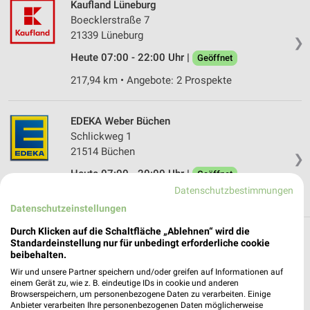
Kaufland Lüneburg
Boecklerstraße 7
21339 Lüneburg
❯
Heute 07:00 - 22:00 Uhr |
Geöffnet
217,94 km • Angebote: 2 Prospekte
EDEKA Weber Büchen
Schlickweg 1
21514 Büchen
❯
Heute 07:00 - 20:00 Uhr |
Geöffnet
Datenschutzbestimmungen
215,53 km • Angebote: 1 Prospekt
Datenschutzeinstellungen
Durch Klicken auf die Schaltfläche „Ablehnen“ wird die
Standardeinstellung nur für unbedingt erforderliche cookie
Supermärkte Angebote und Prospekte für
beibehalten.
Artlenburg
Wir und unsere Partner speichern und/oder greifen auf Informationen auf
einem Gerät zu, wie z. B. eindeutige IDs in cookie und anderen
17 Prospekte
Browserspeichern, um personenbezogene Daten zu verarbeiten. Einige
Anbieter verarbeiten Ihre personenbezogenen Daten möglicherweise