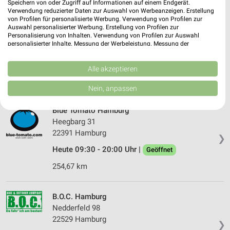
Speichern von oder Zugriff auf Informationen auf einem Endgerät.
Verwendung reduzierter Daten zur Auswahl von Werbeanzeigen. Erstellung
von Profilen für personalisierte Werbung. Verwendung von Profilen zur
Meridian Spa & Fitness Hamburg
Auswahl personalisierter Werbung. Erstellung von Profilen zur
Fuhlsbüttler Str. 405
Personalisierung von Inhalten. Verwendung von Profilen zur Auswahl
personalisierter Inhalte. Messung der Werbeleistung. Messung der
22309 Hamburg
❯
Performance von Inhalten. Analyse von Zielgruppen durch Statistiken oder
Kombinationen von Daten aus verschiedenen Quellen. Entwicklung und
Heute 06:30 - 23:00 Uhr |
Geöffnet
Verbesserung der Angebote. Verwendung reduzierter Daten zur Auswahl
Alle akzeptieren
von Inhalten.
255,11 km
Daten können außerhalb der Europäischen Union weitergegeben und in die
Nein, anpassen
USA gesendet werden.
Ihre Einwilligung und die cookie Richtlinie gelten ausschließlich für diese
Blue Tomato Hamburg
Website/App.
Heegbarg 31
Partnerliste anzeigen (1 IAB-Anbieter)
22391 Hamburg
❯
Wir nutzen Ihre Daten für folgende Zwecke:
Heute 09:30 - 20:00 Uhr |
Geöffnet
IAB-Verarbeitungszwecke:
254,67 km
Speichern von oder Zugriff auf Informationen
auf einem Endgerät
B.O.C. Hamburg
Verwendung reduzierter Daten zur Auswahl von
Werbeanzeigen
Nedderfeld 98
22529 Hamburg
❯
Erstellung von Profilen für personalisierte