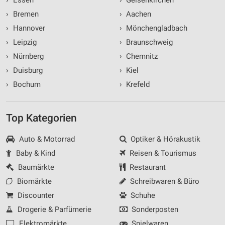
›
Bremen
›
Aachen
›
Hannover
›
Mönchengladbach
›
Leipzig
›
Braunschweig
›
Nürnberg
›
Chemnitz
›
Duisburg
›
Kiel
›
Bochum
›
Krefeld
Top Kategorien
Auto & Motorrad
Optiker & Hörakustik
Baby & Kind
Reisen & Tourismus
Baumärkte
Restaurant
Biomärkte
Schreibwaren & Büro
Discounter
Schuhe
Drogerie & Parfümerie
Sonderposten
Elektromärkte
Spielwaren