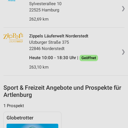
Sylvesterallee 10
❯
IAB-Besonderheiten:
22525 Hamburg
Verwendung genauer Standortdaten
262,69 km
Geräte anhand von aktiv angeforderten
Informationen identifizieren
Zippels Läuferwelt Norderstedt
Ulzburger Straße 375
Nicht-IAB-Verarbeitungszwecke:
22846 Norderstedt
❯
Notwendig
Heute 10:00 - 18:30 Uhr |
Geöffnet
Performance
263,10 km
Funktional
Werbung
Sport & Freizeit Angebote und Prospekte für
Artlenburg
1 Prospekt
Globetrotter