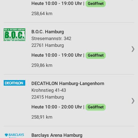
Heute 10:00 - 19:00 Uhr |
Werbung
Geöffnet
258,64 km
Verwendung von Profilen zur Auswahl
personalisierter Werbung
B.O.C. Hamburg
Erstellung von Profilen zur Personalisierung
Stresemannstr. 342
von Inhalten
22761 Hamburg
❯
Verwendung von Profilen zur Auswahl
Heute 10:00 - 19:00 Uhr |
Geöffnet
personalisierter Inhalte
259,86 km
Messung der Werbeleistung
Messung der Performance von Inhalten
DECATHLON Hamburg-Langenhorn
Krohnstieg 41-43
Analyse von Zielgruppen durch Statistiken oder
22415 Hamburg
❯
Kombinationen von Daten aus verschiedenen
Quellen
Heute 10:00 - 20:00 Uhr |
Geöffnet
258,91 km
Entwicklung und Verbesserung der Angebote
Verwendung reduzierter Daten zur Auswahl von
Barclays Arena Hamburg
Inhalten