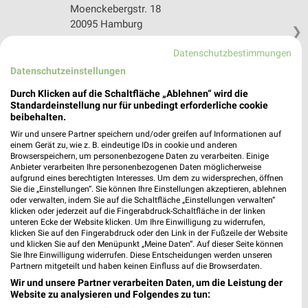
Moenckebergstr. 18
20095 Hamburg
❯
Heute 10:00 - 20:00 Uhr |
Geöffnet
Datenschutzbestimmungen
255,07 km
Datenschutzeinstellungen
Durch Klicken auf die Schaltfläche „Ablehnen“ wird die
Standardeinstellung nur für unbedingt erforderliche cookie
Meridian Spa & Fitness Hamburg
beibehalten.
Schaarsteinweg 6
Wir und unsere Partner speichern und/oder greifen auf Informationen auf
20459 Hamburg
❯
einem Gerät zu, wie z. B. eindeutige IDs in cookie und anderen
Browserspeichern, um personenbezogene Daten zu verarbeiten. Einige
Heute 07:00 - 23:00 Uhr |
Geöffnet
Anbieter verarbeiten Ihre personenbezogenen Daten möglicherweise
aufgrund eines berechtigten Interesses. Um dem zu widersprechen, öffnen
255,77 km
Sie die „Einstellungen“. Sie können Ihre Einstellungen akzeptieren, ablehnen
oder verwalten, indem Sie auf die Schaltfläche „Einstellungen verwalten“
klicken oder jederzeit auf die Fingerabdruck-Schaltfläche in der linken
unteren Ecke der Website klicken. Um Ihre Einwilligung zu widerrufen,
Globetrotter Hamburg-Gänsemarkt
klicken Sie auf den Fingerabdruck oder den Link in der Fußzeile der Website
Gerhofstraße 19
und klicken Sie auf den Menüpunkt „Meine Daten“. Auf dieser Seite können
20354 Hamburg
Sie Ihre Einwilligung widerrufen. Diese Entscheidungen werden unseren
❯
Partnern mitgeteilt und haben keinen Einfluss auf die Browserdaten.
Heute 10:00 - 19:00 Uhr |
Geöffnet
Wir und unsere Partner verarbeiten Daten, um die Leistung der
Website zu analysieren und Folgendes zu tun:
255,69 km