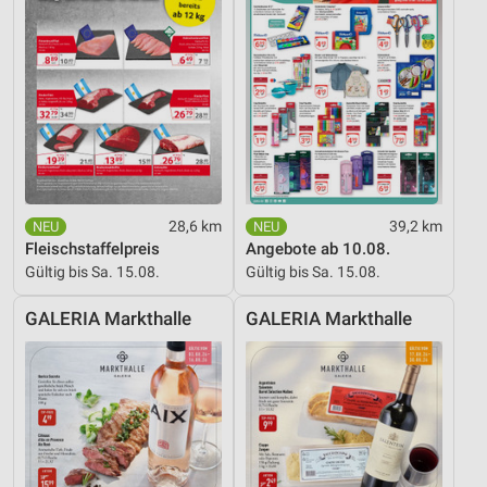
28,6 km
39,2 km
Fleischstaffelpreis
Angebote ab 10.08.
Gültig bis Sa. 15.08.
Gültig bis Sa. 15.08.
GALERIA Markthalle
GALERIA Markthalle