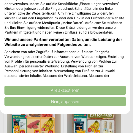
❯
oder verwalten, indem Sie auf die Schaltfläche „Einstellungen verwalten“
klicken oder jederzeit auf die Fingerabdruck-Schaltfläche in der linken
Heute 08:00 - 20:00 Uhr |
Geschlossen
unteren Ecke der Website klicken. Um Ihre Einwilligung zu widerrufen,
klicken Sie auf den Fingerabdruck oder den Link in der Fußzeile der Website
167,69 km
und klicken Sie auf den Menüpunkt „Meine Daten“. Auf dieser Seite können
Sie Ihre Einwilligung widerrufen. Diese Entscheidungen werden unseren
Partnern mitgeteilt und haben keinen Einfluss auf die Browserdaten.
Supermärkte Angebote und Prospekte für
Wir und unsere Partner verarbeiten Daten, um die Leistung der
Website zu analysieren und Folgendes zu tun:
Arnstein
Speichern von oder Zugriff auf Informationen auf einem Endgerät.
Verwendung reduzierter Daten zur Auswahl von Werbeanzeigen. Erstellung
14 Prospekte
von Profilen für personalisierte Werbung. Verwendung von Profilen zur
Auswahl personalisierter Werbung. Erstellung von Profilen zur
REWE
nahkauf
Personalisierung von Inhalten. Verwendung von Profilen zur Auswahl
personalisierter Inhalte. Messung der Werbeleistung. Messung der
Performance von Inhalten. Analyse von Zielgruppen durch Statistiken oder
Kombinationen von Daten aus verschiedenen Quellen. Entwicklung und
Verbesserung der Angebote. Verwendung reduzierter Daten zur Auswahl
Alle akzeptieren
von Inhalten.
Daten können außerhalb der Europäischen Union weitergegeben und in die
Nein, anpassen
USA gesendet werden.
Ihre Einwilligung und die cookie Richtlinie gelten ausschließlich für diese
Website/App.
Partnerliste anzeigen (1 IAB-Anbieter)
Wir nutzen Ihre Daten für folgende Zwecke: