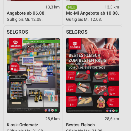
13,3 km
13,3 km
Analyse von Zielgruppen durch Statistiken oder
Angebote ab 06.08.
Mo-Mi Angebote ab 10.08.
Kombinationen von Daten aus verschiedenen
Quellen
Gültig bis Mi. 12.08.
Gültig bis Mi. 12.08.
Entwicklung und Verbesserung der Angebote
SELGROS
SELGROS
Verwendung reduzierter Daten zur Auswahl von
Inhalten
IAB-Besonderheiten:
Verwendung genauer Standortdaten
Geräte anhand von aktiv angeforderten
Informationen identifizieren
Nicht-IAB-Verarbeitungszwecke:
Notwendig
Performance
28,6 km
28,6 km
Kiosk-Ordersatz
Bestes Fleisch
Funktional
Gültig bis Mo. 31.08.
Gültig bis Mo. 31.08.