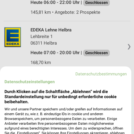
Heute 06:00 - 22:00 Uhr |
Geschlossen
145,81 km • Angebote: 2 Prospekte
EDEKA Lehne Helbra
Lehbreite 1
06311 Helbra
❯
Heute 07:00 - 20:00 Uhr |
Geschlossen
168,70 km
Datenschutzbestimmungen
NP-Markt Ahlsdorf
Datenschutzeinstellungen
Am Vietzbach 2
❯
Durch Klicken auf die Schaltfläche „Ablehnen“ wird die
06313 Ahlsdorf
Standardeinstellung nur für unbedingt erforderliche cookie
beibehalten.
170,65 km
Wir und unsere Partner speichern und/oder greifen auf Informationen auf
einem Gerät zu, wie z. B. eindeutige IDs in cookie und anderen
Browserspeichern, um personenbezogene Daten zu verarbeiten. Einige
EDEKA Steinemann Lutherstadt Eisleben
Anbieter verarbeiten Ihre personenbezogenen Daten möglicherweise
Gerbstedter Chaussee 6
aufgrund eines berechtigten Interesses. Um dem zu widersprechen, öffnen
Sie die „Einstellungen“. Sie können Ihre Einstellungen akzeptieren, ablehnen
06295 Lutherstadt Eisleben