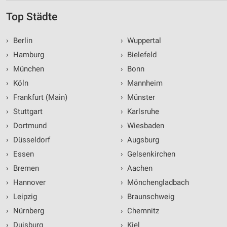
Top Städte
›
Berlin
›
Wuppertal
›
Hamburg
›
Bielefeld
›
München
›
Bonn
›
Köln
›
Mannheim
›
Frankfurt (Main)
›
Münster
›
Stuttgart
›
Karlsruhe
›
Dortmund
›
Wiesbaden
›
Düsseldorf
›
Augsburg
›
Essen
›
Gelsenkirchen
›
Bremen
›
Aachen
›
Hannover
›
Mönchengladbach
›
Leipzig
›
Braunschweig
›
Nürnberg
›
Chemnitz
›
Duisburg
›
Kiel