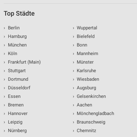
Speichern von oder Zugriff auf Informationen
auf einem Endgerät
Top Städte
Verwendung reduzierter Daten zur Auswahl von
›
Berlin
›
Wuppertal
Werbeanzeigen
›
Hamburg
›
Bielefeld
Erstellung von Profilen für personalisierte
›
München
›
Bonn
Werbung
›
Köln
›
Mannheim
Verwendung von Profilen zur Auswahl
›
Frankfurt (Main)
›
Münster
personalisierter Werbung
›
Stuttgart
›
Karlsruhe
Erstellung von Profilen zur Personalisierung
›
Dortmund
›
Wiesbaden
von Inhalten
›
Düsseldorf
›
Augsburg
Verwendung von Profilen zur Auswahl
›
Essen
›
Gelsenkirchen
personalisierter Inhalte
›
Bremen
›
Aachen
Messung der Werbeleistung
›
Hannover
›
Mönchengladbach
›
Leipzig
›
Braunschweig
Messung der Performance von Inhalten
›
Nürnberg
›
Chemnitz