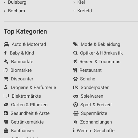
Analyse von Zielgruppen durch Statistiken oder
›
Duisburg
›
Kiel
Kombinationen von Daten aus verschiedenen
›
Bochum
›
Krefeld
Quellen
Entwicklung und Verbesserung der Angebote
Top Kategorien
Verwendung reduzierter Daten zur Auswahl von
Inhalten
Auto & Motorrad
Mode & Bekleidung
IAB-Besonderheiten:
Baby & Kind
Optiker & Hörakustik
Baumärkte
Reisen & Tourismus
Verwendung genauer Standortdaten
Biomärkte
Restaurant
Geräte anhand von aktiv angeforderten
Discounter
Schuhe
Informationen identifizieren
Drogerie & Parfümerie
Sonderposten
Nicht-IAB-Verarbeitungszwecke:
Elektromärkte
Spielwaren
Notwendig
Garten & Pflanzen
Sport & Freizeit
Performance
Gesundheit & Ärzte
Supermärkte
Getränkemärkte
Zoohandlungen
Funktional
Kaufhäuser
Weitere Geschäfte
Werbung