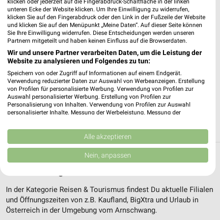
klicken oder jederzeit auf die Fingerabdruck-Schaltfläche in der linken
unteren Ecke der Website klicken. Um Ihre Einwilligung zu widerrufen,
klicken Sie auf den Fingerabdruck oder den Link in der Fußzeile der Website
und klicken Sie auf den Menüpunkt „Meine Daten“. Auf dieser Seite können
Sie Ihre Einwilligung widerrufen. Diese Entscheidungen werden unseren
Partnern mitgeteilt und haben keinen Einfluss auf die Browserdaten.
Wir und unsere Partner verarbeiten Daten, um die Leistung der
Website zu analysieren und Folgendes zu tun:
3,5 km
4 km
Speichern von oder Zugriff auf Informationen auf einem Endgerät.
Verwendung reduzierter Daten zur Auswahl von Werbeanzeigen. Erstellung
Reisemagazin August 2026
Reisemagazin August 2026
von Profilen für personalisierte Werbung. Verwendung von Profilen zur
Gültig bis Mo. 31.08.
Gültig bis Mo. 31.08.
Auswahl personalisierter Werbung. Erstellung von Profilen zur
Personalisierung von Inhalten. Verwendung von Profilen zur Auswahl
personalisierter Inhalte. Messung der Werbeleistung. Messung der
ALLE PROSPEKTE
Performance von Inhalten. Analyse von Zielgruppen durch Statistiken oder
Kombinationen von Daten aus verschiedenen Quellen. Entwicklung und
Verbesserung der Angebote. Verwendung reduzierter Daten zur Auswahl
Alle akzeptieren
von Inhalten.
Daten können außerhalb der Europäischen Union weitergegeben und in die
Nein, anpassen
Filialen zum Thema Reisen & Tourismus in
USA gesendet werden.
Arnschwang
Ihre Einwilligung und die cookie Richtlinie gelten ausschließlich für diese
Website/App.
In der Kategorie Reisen & Tourismus findest Du aktuelle Filialen
Partnerliste anzeigen (1 IAB-Anbieter)
und Öffnungszeiten von z.B. Kaufland, BigXtra und Urlaub in
Wir nutzen Ihre Daten für folgende Zwecke:
Österreich in der Umgebung vom Arnschwang.
IAB-Verarbeitungszwecke: