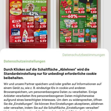
14 km
14 km
Datenschutzbestimmungen
Angebote ab 06.08.
Mo-Mi Angebote ab 10.08.
Datenschutzeinstellungen
Gültig bis Mi. 12.08.
Gültig ab Mo. 10.08.
Durch Klicken auf die Schaltfläche „Ablehnen“ wird die
Standardeinstellung nur für unbedingt erforderliche cookie
Netto Marken-Discount
ALDI SÜD
beibehalten.
Wir und unsere Partner speichern und/oder greifen auf Informationen auf
einem Gerät zu, wie z. B. eindeutige IDs in cookie und anderen
Browserspeichern, um personenbezogene Daten zu verarbeiten. Einige
Anbieter verarbeiten Ihre personenbezogenen Daten möglicherweise
aufgrund eines berechtigten Interesses. Um dem zu widersprechen, öffnen
Sie die „Einstellungen“. Sie können Ihre Einstellungen akzeptieren, ablehnen
oder verwalten, indem Sie auf die Schaltfläche „Einstellungen verwalten“