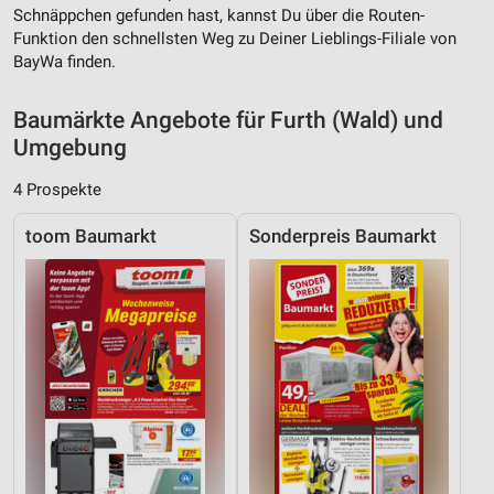
Schnäppchen gefunden hast, kannst Du über die Routen-
Verwendung von Profilen zur Auswahl
Funktion den schnellsten Weg zu Deiner Lieblings-Filiale von
personalisierter Werbung
BayWa finden.
Erstellung von Profilen zur Personalisierung
von Inhalten
Baumärkte Angebote für Furth (Wald) und
Umgebung
Verwendung von Profilen zur Auswahl
personalisierter Inhalte
4 Prospekte
Messung der Werbeleistung
toom Baumarkt
Sonderpreis Baumarkt
Messung der Performance von Inhalten
Analyse von Zielgruppen durch Statistiken oder
Kombinationen von Daten aus verschiedenen
Quellen
Entwicklung und Verbesserung der Angebote
Verwendung reduzierter Daten zur Auswahl von
Inhalten
IAB-Besonderheiten: