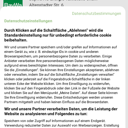
Altenstadter Str. 6
❯
93413 Cham
Datenschutzbestimmungen
15,26 km
Datenschutzeinstellungen
Durch Klicken auf die Schaltfläche „Ablehnen“ wird die
Standardeinstellung nur für unbedingt erforderliche cookie
BayWa AG Technik Servicezentrum Miltach
beibehalten.
Hauptstr. 1-3
Wir und unsere Partner speichern und/oder greifen auf Informationen auf
❯
93468 Miltach
einem Gerät zu, wie z. B. eindeutige IDs in cookie und anderen
Browserspeichern, um personenbezogene Daten zu verarbeiten. Einige
18,27 km
Anbieter verarbeiten Ihre personenbezogenen Daten möglicherweise
aufgrund eines berechtigten Interesses. Um dem zu widersprechen, öffnen
Sie die „Einstellungen“. Sie können Ihre Einstellungen akzeptieren, ablehnen
oder verwalten, indem Sie auf die Schaltfläche „Einstellungen verwalten“
BayWa AG Fuels Vertrieb Viechtach
klicken oder jederzeit auf die Fingerabdruck-Schaltfläche in der linken
Bahnhofstr. 24
unteren Ecke der Website klicken. Um Ihre Einwilligung zu widerrufen,
❯
94234 Viechtach
klicken Sie auf den Fingerabdruck oder den Link in der Fußzeile der Website
und klicken Sie auf den Menüpunkt „Meine Daten“. Auf dieser Seite können
25,80 km
Sie Ihre Einwilligung widerrufen. Diese Entscheidungen werden unseren
Partnern mitgeteilt und haben keinen Einfluss auf die Browserdaten.
Wir und unsere Partner verarbeiten Daten, um die Leistung der
Website zu analysieren und Folgendes zu tun:
Speichern von oder Zugriff auf Informationen auf einem Endgerät.
Verwendung reduzierter Daten zur Auswahl von Werbeanzeigen. Erstellung