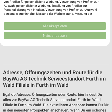
von Profilen für personalisierte Werbung. Verwendung von Profilen zur
Auswahl personalisierter Werbung. Erstellung von Profilen zur
Personalisierung von Inhalten. Verwendung von Profilen zur Auswahl
personalisierter Inhalte. Messung der Werbeleistung. Messung der
Performance von Inhalten. Analyse von Zielgruppen durch Statistiken oder
Kombinationen von Daten aus verschiedenen Quellen. Entwicklung und
Verbesserung der Angebote. Verwendung reduzierter Daten zur Auswahl
Alle akzeptieren
von Inhalten.
Daten können außerhalb der Europäischen Union weitergegeben und in die
Nein, anpassen
USA gesendet werden.
Ihre Einwilligung und die cookie Richtlinie gelten ausschließlich für diese
Website/App.
Partnerliste anzeigen (1 IAB-Anbieter)
Wir nutzen Ihre Daten für folgende Zwecke:
IAB-Verarbeitungszwecke:
Adresse, Öffnungszeiten und Route für die
Speichern von oder Zugriff auf Informationen
BayWa AG Technik Servicestandort Furth im
auf einem Endgerät
Wald Filiale in Furth im Wald
Verwendung reduzierter Daten zur Auswahl von
Werbeanzeigen
Egal ob Adresse, Öffnungszeiten oder Route, hier findest Du
alles zur BayWa AG Technik Servicestandort Furth im Wald
Erstellung von Profilen für personalisierte
Filiale in Furth im Wald. Die aktuellsten Angebote kannst Du Dir
Werbung
in den neuesten Prospekten anschauen. Wenn Du ein schönes