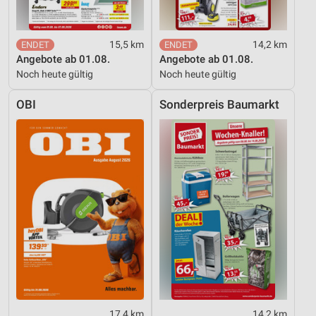
Verwendung genauer Standortdaten
15,5 km
14,2 km
Geräte anhand von aktiv angeforderten
Angebote ab 01.08.
Angebote ab 01.08.
Informationen identifizieren
Noch heute gültig
Noch heute gültig
Nicht-IAB-Verarbeitungszwecke:
OBI
Sonderpreis Baumarkt
Notwendig
Performance
Funktional
Werbung
17,4 km
14,2 km