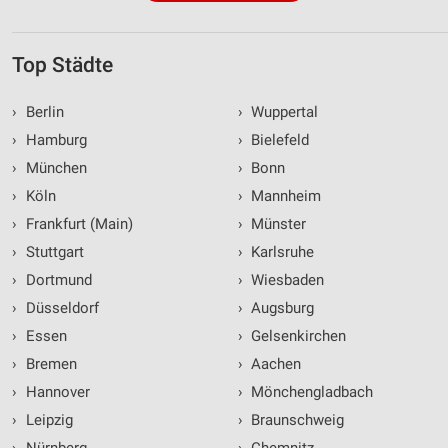
Top Städte
›
Berlin
›
Wuppertal
›
Hamburg
›
Bielefeld
›
München
›
Bonn
›
Köln
›
Mannheim
›
Frankfurt (Main)
›
Münster
›
Stuttgart
›
Karlsruhe
›
Dortmund
›
Wiesbaden
›
Düsseldorf
›
Augsburg
›
Essen
›
Gelsenkirchen
›
Bremen
›
Aachen
›
Hannover
›
Mönchengladbach
›
Leipzig
›
Braunschweig
›
Nürnberg
›
Chemnitz