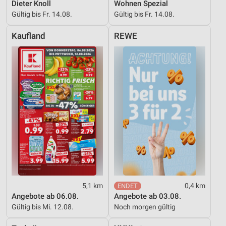
Dieter Knoll
Wohnen Spezial
Verwendung reduzierter Daten zur Auswahl von
Gültig bis Fr. 14.08.
Gültig bis Fr. 14.08.
Werbeanzeigen
Kaufland
REWE
Erstellung von Profilen für personalisierte
Werbung
Verwendung von Profilen zur Auswahl
personalisierter Werbung
Erstellung von Profilen zur Personalisierung
von Inhalten
Verwendung von Profilen zur Auswahl
personalisierter Inhalte
Messung der Werbeleistung
Messung der Performance von Inhalten
5,1 km
0,4 km
Angebote ab 06.08.
Angebote ab 03.08.
Analyse von Zielgruppen durch Statistiken oder
Gültig bis Mi. 12.08.
Noch morgen gültig
Kombinationen von Daten aus verschiedenen
Quellen