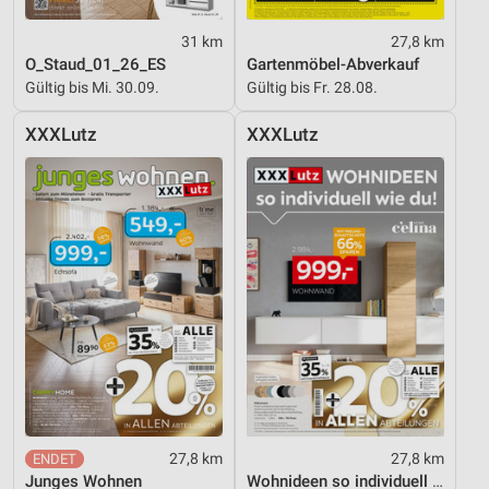
31 km
27,8 km
O_Staud_01_26_ES
Gartenmöbel-Abverkauf
Gültig bis Mi. 30.09.
Gültig bis Fr. 28.08.
XXXLutz
XXXLutz
27,8 km
27,8 km
Junges Wohnen
Wohnideen so individuell wie du!