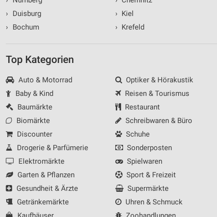
›
Duisburg
›
Kiel
›
Bochum
›
Krefeld
Top Kategorien
Auto & Motorrad
Optiker & Hörakustik
Baby & Kind
Reisen & Tourismus
Baumärkte
Restaurant
Biomärkte
Schreibwaren & Büro
Discounter
Schuhe
Drogerie & Parfümerie
Sonderposten
Elektromärkte
Spielwaren
Garten & Pflanzen
Sport & Freizeit
Gesundheit & Ärzte
Supermärkte
Getränkemärkte
Uhren & Schmuck
Kaufhäuser
Zoohandlungen