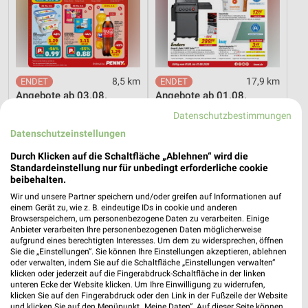
8,5 km
17,9 km
Angebote ab 03.08.
Angebote ab 01.08.
Noch morgen gültig
Noch heute gültig
Datenschutzbestimmungen
Datenschutzeinstellungen
Zurbrüggen
XXXLutz
Durch Klicken auf die Schaltfläche „Ablehnen“ wird die
Standardeinstellung nur für unbedingt erforderliche cookie
beibehalten.
Wir und unsere Partner speichern und/oder greifen auf Informationen auf
einem Gerät zu, wie z. B. eindeutige IDs in cookie und anderen
Browserspeichern, um personenbezogene Daten zu verarbeiten. Einige
Anbieter verarbeiten Ihre personenbezogenen Daten möglicherweise
aufgrund eines berechtigten Interesses. Um dem zu widersprechen, öffnen
Sie die „Einstellungen“. Sie können Ihre Einstellungen akzeptieren, ablehnen
oder verwalten, indem Sie auf die Schaltfläche „Einstellungen verwalten“
klicken oder jederzeit auf die Fingerabdruck-Schaltfläche in der linken
unteren Ecke der Website klicken. Um Ihre Einwilligung zu widerrufen,
klicken Sie auf den Fingerabdruck oder den Link in der Fußzeile der Website
und klicken Sie auf den Menüpunkt „Meine Daten“. Auf dieser Seite können