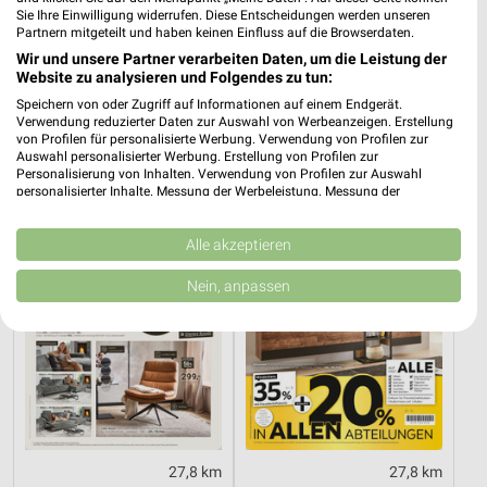
Sie Ihre Einwilligung widerrufen. Diese Entscheidungen werden unseren
Partnern mitgeteilt und haben keinen Einfluss auf die Browserdaten.
31 km
55,1 km
Wir und unsere Partner verarbeiten Daten, um die Leistung der
Website zu analysieren und Folgendes zu tun:
Angebote ab 11.07.
XXXL Express
Noch morgen gültig
Noch heute gültig
Speichern von oder Zugriff auf Informationen auf einem Endgerät.
Verwendung reduzierter Daten zur Auswahl von Werbeanzeigen. Erstellung
von Profilen für personalisierte Werbung. Verwendung von Profilen zur
XXXLutz
XXXLutz
Auswahl personalisierter Werbung. Erstellung von Profilen zur
Personalisierung von Inhalten. Verwendung von Profilen zur Auswahl
personalisierter Inhalte. Messung der Werbeleistung. Messung der
Performance von Inhalten. Analyse von Zielgruppen durch Statistiken oder
Kombinationen von Daten aus verschiedenen Quellen. Entwicklung und
Verbesserung der Angebote. Verwendung reduzierter Daten zur Auswahl
Alle akzeptieren
von Inhalten.
Daten können außerhalb der Europäischen Union weitergegeben und in die
Nein, anpassen
USA gesendet werden.
Ihre Einwilligung und die cookie Richtlinie gelten ausschließlich für diese
Website/App.
Partnerliste anzeigen (1 IAB-Anbieter)
Wir nutzen Ihre Daten für folgende Zwecke:
IAB-Verarbeitungszwecke:
Speichern von oder Zugriff auf Informationen
27,8 km
27,8 km
auf einem Endgerät