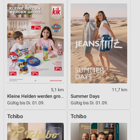
Entwicklung und Verbesserung der Angebote
Verwendung reduzierter Daten zur Auswahl von
Inhalten
IAB-Besonderheiten:
Verwendung genauer Standortdaten
Geräte anhand von aktiv angeforderten
Informationen identifizieren
Nicht-IAB-Verarbeitungszwecke:
Notwendig
5,1 km
11,7 km
Kleine Helden werden gross
Summer Days
Performance
Gültig bis Di. 01.09.
Gültig bis Di. 01.09.
Funktional
Tchibo
Tchibo
Werbung