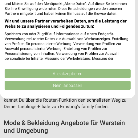
und klicken Sie auf den Menüpunkt „Meine Daten“. Auf dieser Seite können
Sie Ihre Einwilligung widerrufen. Diese Entscheidungen werden unseren
Partnern mitgeteilt und haben keinen Einfluss auf die Browserdaten.
Wir und unsere Partner verarbeiten Daten, um die Leistung der
Website zu analysieren und Folgendes zu tun:
Speichern von oder Zugriff auf Informationen auf einem Endgerät.
Verwendung reduzierter Daten zur Auswahl von Werbeanzeigen. Erstellung
von Profilen für personalisierte Werbung. Verwendung von Profilen zur
Auswahl personalisierter Werbung. Erstellung von Profilen zur
Adresse, Öffnungszeiten und Route für die
Personalisierung von Inhalten. Verwendung von Profilen zur Auswahl
personalisierter Inhalte. Messung der Werbeleistung. Messung der
Ernsting's family Filiale in Warstein
Performance von Inhalten. Analyse von Zielgruppen durch Statistiken oder
Kombinationen von Daten aus verschiedenen Quellen. Entwicklung und
Verbesserung der Angebote. Verwendung reduzierter Daten zur Auswahl
Alle akzeptieren
Egal ob Adresse, Öffnungszeiten oder Route, hier findest Du
von Inhalten.
alles zur Ernsting's family Filiale in Warstein. Die aktuellsten
Daten können außerhalb der Europäischen Union weitergegeben und in die
Nein, anpassen
Angebote kannst Du Dir in den neuesten Prospekten
USA gesendet werden.
anschauen. Wenn Du ein schönes Schnäppchen gefunden hast,
Ihre Einwilligung und die cookie Richtlinie gelten ausschließlich für diese
Website/App.
kannst Du über die Routen-Funktion den schnellsten Weg zu
Deiner Lieblings-Filiale von Ernsting's family finden.
Partnerliste anzeigen (1 IAB-Anbieter)
Wir nutzen Ihre Daten für folgende Zwecke:
Mode & Bekleidung Angebote für Warstein
IAB-Verarbeitungszwecke:
und Umgebung
Speichern von oder Zugriff auf Informationen
auf einem Endgerät