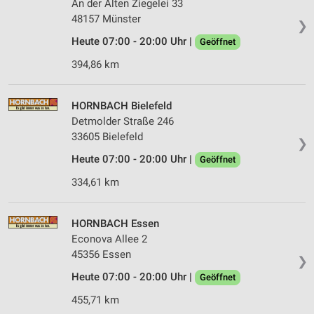
An der Alten Ziegelei 33
Partnerliste anzeigen (1 IAB-Anbieter)
48157 Münster
❯
Wir nutzen Ihre Daten für folgende Zwecke:
Heute 07:00 - 20:00 Uhr |
Geöffnet
IAB-Verarbeitungszwecke:
394,86 km
Speichern von oder Zugriff auf Informationen
auf einem Endgerät
HORNBACH Bielefeld
Verwendung reduzierter Daten zur Auswahl von
Detmolder Straße 246
Werbeanzeigen
33605 Bielefeld
❯
Erstellung von Profilen für personalisierte
Heute 07:00 - 20:00 Uhr |
Geöffnet
Werbung
334,61 km
Verwendung von Profilen zur Auswahl
personalisierter Werbung
HORNBACH Essen
Erstellung von Profilen zur Personalisierung
Econova Allee 2
von Inhalten
45356 Essen
❯
Verwendung von Profilen zur Auswahl
Heute 07:00 - 20:00 Uhr |
Geöffnet
personalisierter Inhalte
455,71 km