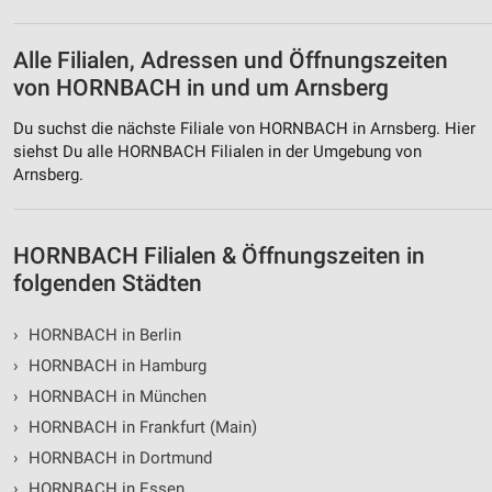
Messung der Werbeleistung
Messung der Performance von Inhalten
Alle Filialen, Adressen und Öffnungszeiten
von HORNBACH in und um Arnsberg
Analyse von Zielgruppen durch Statistiken oder
Kombinationen von Daten aus verschiedenen
Du suchst die nächste Filiale von HORNBACH in Arnsberg. Hier
Quellen
siehst Du alle HORNBACH Filialen in der Umgebung von
Arnsberg.
Entwicklung und Verbesserung der Angebote
Verwendung reduzierter Daten zur Auswahl von
Inhalten
HORNBACH Filialen & Öffnungszeiten in
IAB-Besonderheiten:
folgenden Städten
Verwendung genauer Standortdaten
›
HORNBACH in Berlin
Geräte anhand von aktiv angeforderten
›
HORNBACH in Hamburg
Informationen identifizieren
›
HORNBACH in München
Nicht-IAB-Verarbeitungszwecke:
›
HORNBACH in Frankfurt (Main)
Notwendig
›
HORNBACH in Dortmund
Performance
›
HORNBACH in Essen