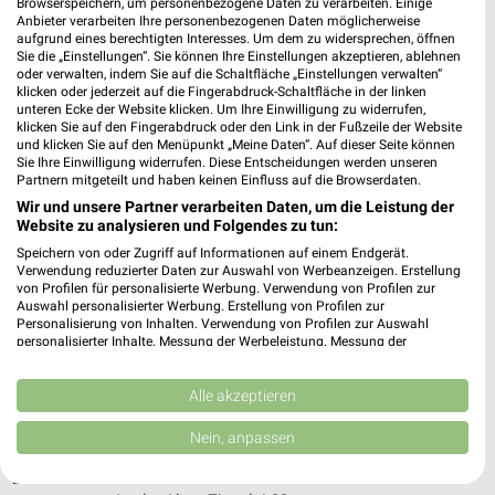
Heute 07:00 - 20:00 Uhr |
Browserspeichern, um personenbezogene Daten zu verarbeiten. Einige
Geöffnet
Anbieter verarbeiten Ihre personenbezogenen Daten möglicherweise
437,72 km
aufgrund eines berechtigten Interesses. Um dem zu widersprechen, öffnen
Sie die „Einstellungen“. Sie können Ihre Einstellungen akzeptieren, ablehnen
oder verwalten, indem Sie auf die Schaltfläche „Einstellungen verwalten“
klicken oder jederzeit auf die Fingerabdruck-Schaltfläche in der linken
HORNBACH Wuppertal
unteren Ecke der Website klicken. Um Ihre Einwilligung zu widerrufen,
klicken Sie auf den Fingerabdruck oder den Link in der Fußzeile der Website
Oberbergische Strasse 201
und klicken Sie auf den Menüpunkt „Meine Daten“. Auf dieser Seite können
42285 Wuppertal
❯
Sie Ihre Einwilligung widerrufen. Diese Entscheidungen werden unseren
Partnern mitgeteilt und haben keinen Einfluss auf die Browserdaten.
Heute 07:00 - 20:00 Uhr |
Geöffnet
Wir und unsere Partner verarbeiten Daten, um die Leistung der
449,37 km
Website zu analysieren und Folgendes zu tun:
Speichern von oder Zugriff auf Informationen auf einem Endgerät.
Verwendung reduzierter Daten zur Auswahl von Werbeanzeigen. Erstellung
von Profilen für personalisierte Werbung. Verwendung von Profilen zur
HORNBACH Gelsenkirchen
Auswahl personalisierter Werbung. Erstellung von Profilen zur
Caubstraße 100
Personalisierung von Inhalten. Verwendung von Profilen zur Auswahl
45881 Gelsenkirchen
personalisierter Inhalte. Messung der Werbeleistung. Messung der
❯
Performance von Inhalten. Analyse von Zielgruppen durch Statistiken oder
Heute 07:00 - 20:00 Uhr |
Geöffnet
Kombinationen von Daten aus verschiedenen Quellen. Entwicklung und
Verbesserung der Angebote. Verwendung reduzierter Daten zur Auswahl
Alle akzeptieren
446,79 km
von Inhalten.
Daten können außerhalb der Europäischen Union weitergegeben und in die
Nein, anpassen
USA gesendet werden.
Ihre Einwilligung und die cookie Richtlinie gelten ausschließlich für diese
HORNBACH Münster
Website/App.