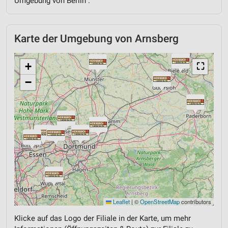
Umgebung von Berlin .
Karte der Umgebung von Arnsberg
+
⛶
−
Leaflet
|
©
OpenStreetMap
contributors
Klicke auf das Logo der Filiale in der Karte, um mehr