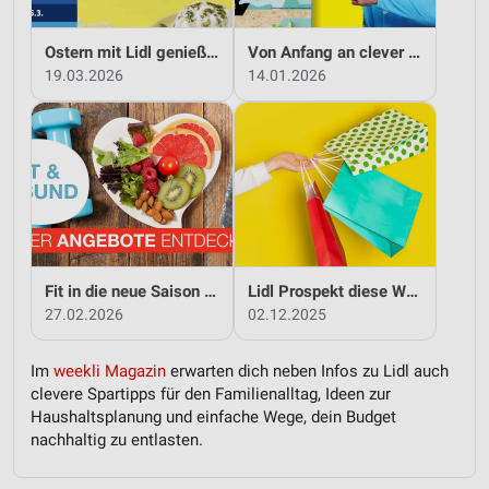
Partnerliste anzeigen (1 IAB-Anbieter)
Ostern mit Lidl genießen
Von Anfang an clever sparen mit Lidl
Wir nutzen Ihre Daten für folgende Zwecke:
19.03.2026
14.01.2026
IAB-Verarbeitungszwecke:
Speichern von oder Zugriff auf Informationen
auf einem Endgerät
Verwendung reduzierter Daten zur Auswahl von
Werbeanzeigen
Erstellung von Profilen für personalisierte
Werbung
Fit in die neue Saison - mit Lidl!
Lidl Prospekt diese Woche
Verwendung von Profilen zur Auswahl
27.02.2026
02.12.2025
personalisierter Werbung
Erstellung von Profilen zur Personalisierung
Im
weekli Magazin
erwarten dich neben Infos zu Lidl auch
von Inhalten
clevere Spartipps für den Familienalltag, Ideen zur
Haushaltsplanung und einfache Wege, dein Budget
Verwendung von Profilen zur Auswahl
nachhaltig zu entlasten.
personalisierter Inhalte