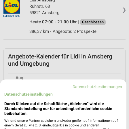
Ruhrstr. 68
❯
59821 Arnsberg
Heute 07:00 - 21:00 Uhr |
Geschlossen
386,37 km • Angebote: 2 Prospekte
Angebote-Kalender für Lidl in Arnsberg
und Umgebung
Aug.
03
Mo
04
Di
05
Mi
06
Do
07
Fr
08
S
Datenschutzbestimmungen
Datenschutzeinstellungen
Lidl - Angebote ab 03.08.
Durch Klicken auf die Schaltfläche „Ablehnen“ wird die
Standardeinstellung nur für unbedingt erforderliche cookie
beibehalten.
Wir und unsere Partner speichern und/oder greifen auf Informationen auf
einem Gerät zu, wie z. B. eindeutige IDs in cookie und anderen