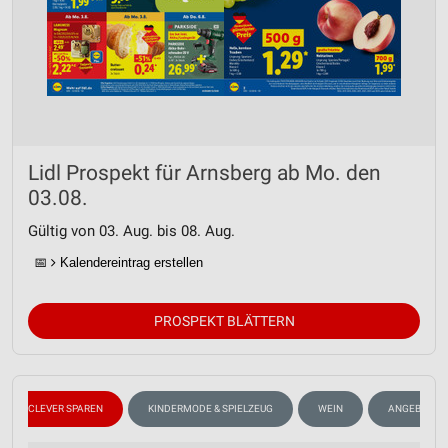
Lidl Prospekt für Arnsberg ab Mo. den
03.08.
Gültig von 03. Aug. bis 08. Aug.
📅
Kalendereintrag erstellen
PROSPEKT BLÄTTERN
CLEVER SPAREN
KINDERMODE & SPIELZEUG
WEIN
ANGEBOTE A