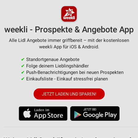
Messung der Werbeleistung
Messung der Performance von Inhalten
Analyse von Zielgruppen durch Statistiken oder
weekli - Prospekte & Angebote App
Kombinationen von Daten aus verschiedenen
Quellen
Alle Lidl Angebote immer griffbereit – mit der kostenlosen
weekli App für iOS & Android.
Entwicklung und Verbesserung der Angebote
✔
Standortgenaue Angebote
Verwendung reduzierter Daten zur Auswahl von
✔
Folge deinem Lieblingshändler
Inhalten
✔
Push-Benachrichtigungen bei neuen Prospekten
IAB-Besonderheiten:
✔
Einkaufsliste - Einkauf stressfrei planen
Verwendung genauer Standortdaten
JETZT LADEN UND SPAREN!
Geräte anhand von aktiv angeforderten
Informationen identifizieren
Nicht-IAB-Verarbeitungszwecke:
Notwendig
Performance