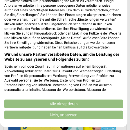
MEHR PROSPEKTE
Browserspeichern, um personenbezogene Daten zu verarbeiten. Einige
Anbieter verarbeiten Ihre personenbezogenen Daten möglicherweise
aufgrund eines berechtigten Interesses. Um dem zu widersprechen, öffnen
Sie die „Einstellungen“. Sie können Ihre Einstellungen akzeptieren, ablehnen
oder verwalten, indem Sie auf die Schaltfläche „Einstellungen verwalten“
weekli Magazin
klicken oder jederzeit auf die Fingerabdruck-Schaltfläche in der linken
unteren Ecke der Website klicken. Um Ihre Einwilligung zu widerrufen,
klicken Sie auf den Fingerabdruck oder den Link in der Fußzeile der Website
und klicken Sie auf den Menüpunkt „Meine Daten“. Auf dieser Seite können
Sie Ihre Einwilligung widerrufen. Diese Entscheidungen werden unseren
Partnern mitgeteilt und haben keinen Einfluss auf die Browserdaten.
Wir und unsere Partner verarbeiten Daten, um die Leistung der
Website zu analysieren und Folgendes zu tun:
Speichern von oder Zugriff auf Informationen auf einem Endgerät.
Verwendung reduzierter Daten zur Auswahl von Werbeanzeigen. Erstellung
von Profilen für personalisierte Werbung. Verwendung von Profilen zur
Erlebe mit Lidl und Andre Agassi die neuesten Silvercrest Küchengeräte
Mit Lidl Plus 3 für 2 - im laut DtGv besten Backshop
Auswahl personalisierter Werbung. Erstellung von Profilen zur
Personalisierung von Inhalten. Verwendung von Profilen zur Auswahl
17.04.2026
10.04.2026
personalisierter Inhalte. Messung der Werbeleistung. Messung der
Performance von Inhalten. Analyse von Zielgruppen durch Statistiken oder
Kombinationen von Daten aus verschiedenen Quellen. Entwicklung und
Verbesserung der Angebote. Verwendung reduzierter Daten zur Auswahl
Alle akzeptieren
von Inhalten.
Daten können außerhalb der Europäischen Union weitergegeben und in die
Nein, anpassen
USA gesendet werden.
Ihre Einwilligung und die cookie Richtlinie gelten ausschließlich für diese
Website/App.