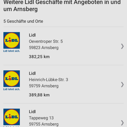
Weitere Lidl Geschäfte mit Angeboten in und
um Arnsberg
Funktional
5 Geschäfte und Orte
Werbung
Lidl
Oeventroper Str. 5
❯
59823 Arnsberg
382,25 km
Lidl
Heinrich-Lübke-Str. 3
❯
59759 Arnsberg
389,88 km
Lidl
Tappeweg 13
❯
59755 Arnsberg