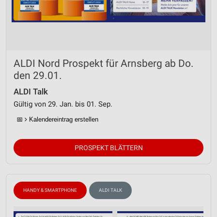
Entwicklung und Verbesserung der Angebote
Verwendung reduzierter Daten zur Auswahl von
Inhalten
IAB-Besonderheiten:
ALDI Nord Prospekt für Arnsberg ab Do.
Verwendung genauer Standortdaten
den 29.01.
Geräte anhand von aktiv angeforderten
Informationen identifizieren
ALDI Talk
Gültig von 29. Jan. bis 01. Sep.
Nicht-IAB-Verarbeitungszwecke:
📅
Kalendereintrag erstellen
Notwendig
Performance
PROSPEKT BLÄTTERN
Funktional
Werbung
HANDY & SMARTPHONE
ALDI TALK