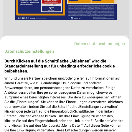
ALDI Nord Prospekt für Arnsberg ab Do.
Datenschutzbestimmungen
den 30.04.
Datenschutzeinstellungen
ALDI Multimedia 2026
Durch Klicken auf die Schaltfläche „Ablehnen“ wird die
Standardeinstellung nur für unbedingt erforderliche cookie
Gültig von 30. Apr. bis 01. Sep.
beibehalten.
📅
Kalendereintrag erstellen
Wir und unsere Partner speichern und/oder greifen auf Informationen auf
einem Gerät zu, wie z. B. eindeutige IDs in cookie und anderen
Browserspeichern, um personenbezogene Daten zu verarbeiten. Einige
Anbieter verarbeiten Ihre personenbezogenen Daten möglicherweise
PROSPEKT BLÄTTERN
aufgrund eines berechtigten Interesses. Um dem zu widersprechen, öffnen
Sie die „Einstellungen“. Sie können Ihre Einstellungen akzeptieren, ablehnen
oder verwalten, indem Sie auf die Schaltfläche „Einstellungen verwalten“
klicken oder jederzeit auf die Fingerabdruck-Schaltfläche in der linken
unteren Ecke der Website klicken. Um Ihre Einwilligung zu widerrufen,
HANDY & SMARTPHONE
ALDI TALK
klicken Sie auf den Fingerabdruck oder den Link in der Fußzeile der Website
und klicken Sie auf den Menüpunkt „Meine Daten“. Auf dieser Seite können
Sie Ihre Einwilligung widerrufen. Diese Entscheidungen werden unseren