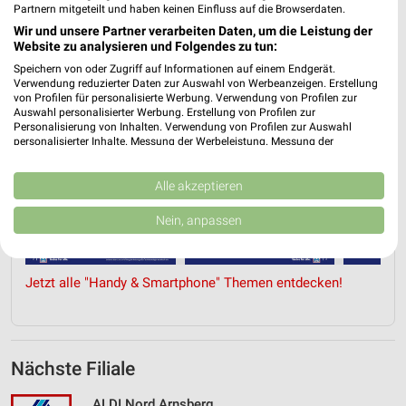
Partnern mitgeteilt und haben keinen Einfluss auf die Browserdaten.
Wir und unsere Partner verarbeiten Daten, um die Leistung der
Website zu analysieren und Folgendes zu tun:
Speichern von oder Zugriff auf Informationen auf einem Endgerät.
Verwendung reduzierter Daten zur Auswahl von Werbeanzeigen. Erstellung
von Profilen für personalisierte Werbung. Verwendung von Profilen zur
Auswahl personalisierter Werbung. Erstellung von Profilen zur
Personalisierung von Inhalten. Verwendung von Profilen zur Auswahl
personalisierter Inhalte. Messung der Werbeleistung. Messung der
Performance von Inhalten. Analyse von Zielgruppen durch Statistiken oder
Kombinationen von Daten aus verschiedenen Quellen. Entwicklung und
Verbesserung der Angebote. Verwendung reduzierter Daten zur Auswahl
Alle akzeptieren
von Inhalten.
Daten können außerhalb der Europäischen Union weitergegeben und in die
Nein, anpassen
USA gesendet werden.
Ihre Einwilligung und die cookie Richtlinie gelten ausschließlich für diese
Website/App.
Jetzt alle "Handy & Smartphone" Themen entdecken!
Partnerliste anzeigen (1 IAB-Anbieter)
Wir nutzen Ihre Daten für folgende Zwecke:
IAB-Verarbeitungszwecke:
Speichern von oder Zugriff auf Informationen
Nächste Filiale
auf einem Endgerät
ALDI Nord Arnsberg