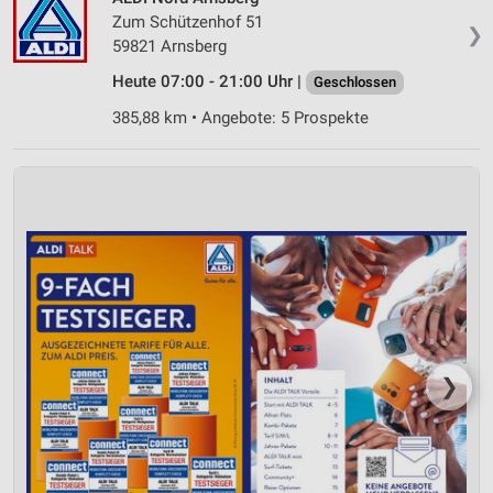
Verwendung reduzierter Daten zur Auswahl von
Zum Schützenhof 51
Werbeanzeigen
❯
59821 Arnsberg
Erstellung von Profilen für personalisierte
Heute 07:00 - 21:00 Uhr |
Geschlossen
Werbung
385,88 km • Angebote: 5 Prospekte
Verwendung von Profilen zur Auswahl
personalisierter Werbung
Erstellung von Profilen zur Personalisierung
von Inhalten
Verwendung von Profilen zur Auswahl
personalisierter Inhalte
Messung der Werbeleistung
Messung der Performance von Inhalten
❯
Analyse von Zielgruppen durch Statistiken oder
Kombinationen von Daten aus verschiedenen
Quellen