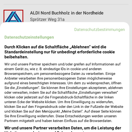
ALDI Nord Buchholz in der Nordheide
Sprötzer Weg 31a
21244 Buchholz in der Nordheide
❯
Datenschutzbestimmungen
Heute 07:00 - 20:00 Uhr |
Geschlossen
Datenschutzeinstellungen
254,59 km • Angebote: 4 Prospekte
Durch Klicken auf die Schaltfläche „Ablehnen“ wird die
Standardeinstellung nur für unbedingt erforderliche cookie
beibehalten.
PENNY Hamburg
Wir und unsere Partner speichern und/oder greifen auf Informationen auf
Cuxhavener Str. 460
einem Gerät zu, wie z. B. eindeutige IDs in cookie und anderen
Browserspeichern, um personenbezogene Daten zu verarbeiten. Einige
21149 Hamburg
❯
Anbieter verarbeiten Ihre personenbezogenen Daten möglicherweise
aufgrund eines berechtigten Interesses. Um dem zu widersprechen, öffnen
Heute 07:00 - 22:00 Uhr |
Geschlossen
Sie die „Einstellungen“. Sie können Ihre Einstellungen akzeptieren, ablehnen
oder verwalten, indem Sie auf die Schaltfläche „Einstellungen verwalten“
261,52 km • Angebote: 1 Prospekt
klicken oder jederzeit auf die Fingerabdruck-Schaltfläche in der linken
unteren Ecke der Website klicken. Um Ihre Einwilligung zu widerrufen,
klicken Sie auf den Fingerabdruck oder den Link in der Fußzeile der Website
und klicken Sie auf den Menüpunkt „Meine Daten“. Auf dieser Seite können
ALDI Nord Buchholz in der Nordheide
Sie Ihre Einwilligung widerrufen. Diese Entscheidungen werden unseren
Hamburger Straße 85
Partnern mitgeteilt und haben keinen Einfluss auf die Browserdaten.
21244 Buchholz in der Nordheide
❯
Wir und unsere Partner verarbeiten Daten, um die Leistung der