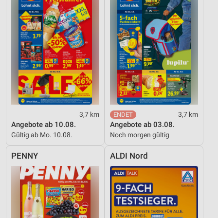
Erstellung von Profilen für personalisierte
Werbung
Verwendung von Profilen zur Auswahl
personalisierter Werbung
Erstellung von Profilen zur Personalisierung
von Inhalten
Verwendung von Profilen zur Auswahl
personalisierter Inhalte
3,7 km
3,7 km
Messung der Werbeleistung
Angebote ab 10.08.
Angebote ab 03.08.
Gültig ab Mo. 10.08.
Noch morgen gültig
Messung der Performance von Inhalten
PENNY
ALDI Nord
Analyse von Zielgruppen durch Statistiken oder
Kombinationen von Daten aus verschiedenen
Quellen
Entwicklung und Verbesserung der Angebote
Verwendung reduzierter Daten zur Auswahl von