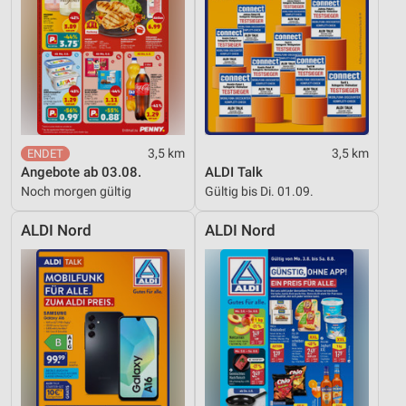
Inhalten
IAB-Besonderheiten:
Verwendung genauer Standortdaten
Geräte anhand von aktiv angeforderten
Informationen identifizieren
3,5 km
3,5 km
Nicht-IAB-Verarbeitungszwecke:
Angebote ab 03.08.
ALDI Talk
Notwendig
Noch morgen gültig
Gültig bis Di. 01.09.
Performance
ALDI Nord
ALDI Nord
Funktional
Werbung