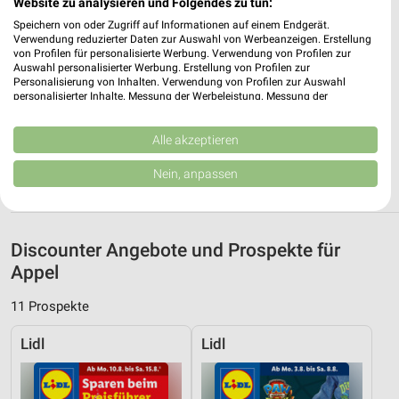
Website zu analysieren und Folgendes zu tun:
Heute 07:00 - 20:00 Uhr |
Geschlossen
Speichern von oder Zugriff auf Informationen auf einem Endgerät.
252,95 km • Angebote: 4 Prospekte
Verwendung reduzierter Daten zur Auswahl von Werbeanzeigen. Erstellung
von Profilen für personalisierte Werbung. Verwendung von Profilen zur
Auswahl personalisierter Werbung. Erstellung von Profilen zur
Personalisierung von Inhalten. Verwendung von Profilen zur Auswahl
ALDI Nord Buxtehude
personalisierter Inhalte. Messung der Werbeleistung. Messung der
Westmoor 2h
Performance von Inhalten. Analyse von Zielgruppen durch Statistiken oder
Kombinationen von Daten aus verschiedenen Quellen. Entwicklung und
21614 Buxtehude
❯
Verbesserung der Angebote. Verwendung reduzierter Daten zur Auswahl
Alle akzeptieren
von Inhalten.
Heute 07:00 - 21:00 Uhr |
Geschlossen
Daten können außerhalb der Europäischen Union weitergegeben und in die
Nein, anpassen
USA gesendet werden.
270,54 km • Angebote: 4 Prospekte
Ihre Einwilligung und die cookie Richtlinie gelten ausschließlich für diese
Website/App.
Partnerliste anzeigen (1 IAB-Anbieter)
Discounter Angebote und Prospekte für
Wir nutzen Ihre Daten für folgende Zwecke:
Appel
IAB-Verarbeitungszwecke:
11 Prospekte
Speichern von oder Zugriff auf Informationen
auf einem Endgerät
Lidl
Lidl
Verwendung reduzierter Daten zur Auswahl von
Werbeanzeigen