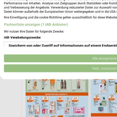
Performance von Inhalten. Analyse von Zielgruppen durch Statistiken oder Kom
und Verbesserung der Angebote. Verwendung reduzierter Daten zur Auswahl von
Daten können außerhalb der Europäischen Union weitergegeben und in die USA 
Ihre Einwilligung und die cookie Richtlinie gelten ausschließlich für diese Websit
Partnerliste anzeigen (1 IAB-Anbieter)
Wir nutzen Ihre Daten für folgende Zwecke:
IAB-Verarbeitungszwecke:
Speichern von oder Zugriff auf Informationen auf einem Endgerät
Verwendung reduzierter Daten zur Auswahl von Werbeanzeigen
Alle akzeptiere
AKTIONEN, RABATTE & GUTSCHEINE
WELLNESS FÜR ZUHAUSE
Erstellung von Profilen für personalisierte Werbung
Nein, anpassen
Verwendung von Profilen zur Auswahl personalisierter Werbung
Erstellung von Profilen zur Personalisierung von Inhalten
Verwendung von Profilen zur Auswahl personalisierter Inhalte
Messung der Werbeleistung