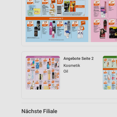
Messung der Performance von Inhalten
Analyse von Zielgruppen durch Statistiken oder Kombinationen 
Quellen
Entwicklung und Verbesserung der Angebote
Verwendung reduzierter Daten zur Auswahl von Inhalten
IAB-Besonderheiten:
Verwendung genauer Standortdaten
Angebote Seite 2
Kosmetik
Geräte anhand von aktiv angeforderten Informationen identifizie
Oil
Nicht-IAB-Verarbeitungszwecke:
Notwendig
Performance
Funktional
Nächste Filiale
Werbung