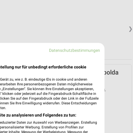
❯
Datenschutzbestimmungen
tellung nur für unbedingt erforderliche cookie
Müller Prospekt für Apolda
ab Mo. den 03.08.
erät zu, wie z. B. eindeutige IDs in cookie und anderen
verarbeiten Ihre personenbezogenen Daten möglicherweise
„Einstellungen“. Sie können Ihre Einstellungen akzeptieren,
Gültig von 03. Aug. bis 08. Aug.
 klicken oder jederzeit auf die Fingerabdruck-Schaltfläche in
klicken Sie auf den Fingerabdruck oder den Link in der Fußzeile
📅
Kalendereintrag erstellen
önnen Sie Ihre Einwilligung widerrufen. Diese Entscheidungen
ten.
ite zu analysieren und Folgendes zu tun:
❯
reduzierter Daten zur Auswahl von Werbeanzeigen. Erstellung
PROSPEKT BLÄTTERN
ersonalisierter Werbung. Erstellung von Profilen zur
ierter Inhalte. Messung der Werbeleistung. Messung der