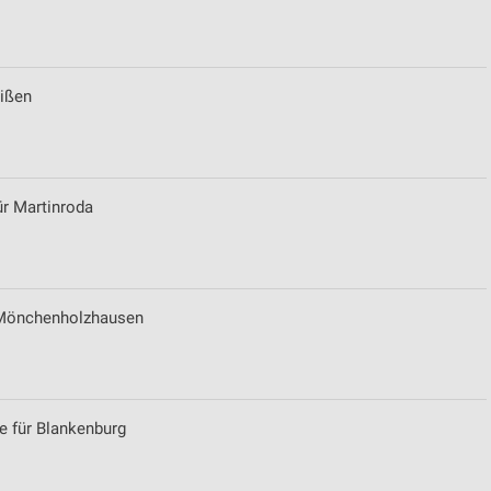
von Daten aus verschiedenen
eißen
ür Martinroda
ren
r Mönchenholzhausen
e für Blankenburg