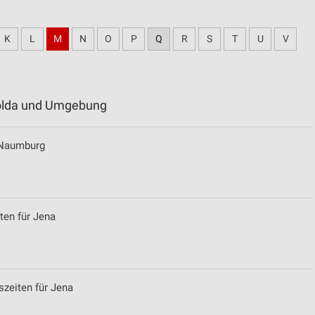
K
L
M
N
O
P
Q
R
S
T
U
V
polda und Umgebung
r Naumburg
ten für Jena
szeiten für Jena