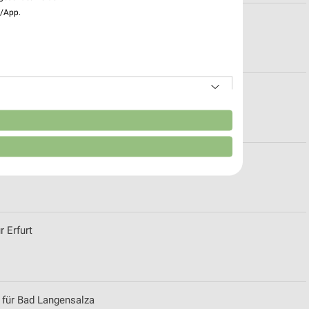
e/App.
für Edersleben
n
ür Vogtei OT Oberdorla
r Erfurt
 für Bad Langensalza