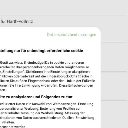
für Harth-Pöllnitz
Datenschutzbestimmungen
Weimar
tellung nur für unbedingt erforderliche cookie
erät zu, wie z. B. eindeutige IDs in cookie und anderen
verarbeiten Ihre personenbezogenen Daten möglicherweise
„Einstellungen“. Sie können Ihre Einstellungen akzeptieren,
 klicken oder jederzeit auf die Fingerabdruck-Schaltfläche in
ür Apolda
klicken Sie auf den Fingerabdruck oder den Link in der Fußzeile
önnen Sie Ihre Einwilligung widerrufen. Diese Entscheidungen
ten.
ite zu analysieren und Folgendes zu tun:
reduzierter Daten zur Auswahl von Werbeanzeigen. Erstellung
ena
ersonalisierter Werbung. Erstellung von Profilen zur
ierter Inhalte. Messung der Werbeleistung. Messung der
binationen von Daten aus verschiedenen Quellen. Entwicklung
 Inhalten.
gesendet werden.