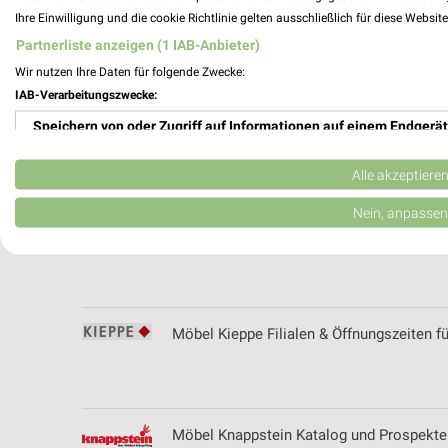
Ihre Einwilligung und die cookie Richtlinie gelten ausschließlich für diese Websit
Möbel Bödewig Filialen & Öffnungszeiten 
Partnerliste anzeigen (1 IAB-Anbieter)
Wir nutzen Ihre Daten für folgende Zwecke:
IAB-Verarbeitungszwecke:
Speichern von oder Zugriff auf Informationen auf einem Endgerät
Möbel Dahlmann Katalog und Prospekte
Verwendung reduzierter Daten zur Auswahl von Werbeanzeigen
Alle akzeptiere
Erstellung von Profilen für personalisierte Werbung
Nein, anpassen
Möbel Jaeger Filialen & Öffnungszeiten f
Verwendung von Profilen zur Auswahl personalisierter Werbung
Erstellung von Profilen zur Personalisierung von Inhalten
Verwendung von Profilen zur Auswahl personalisierter Inhalte
Möbel Kieppe Filialen & Öffnungszeiten fü
Messung der Werbeleistung
Messung der Performance von Inhalten
Möbel Knappstein Katalog und Prospekte