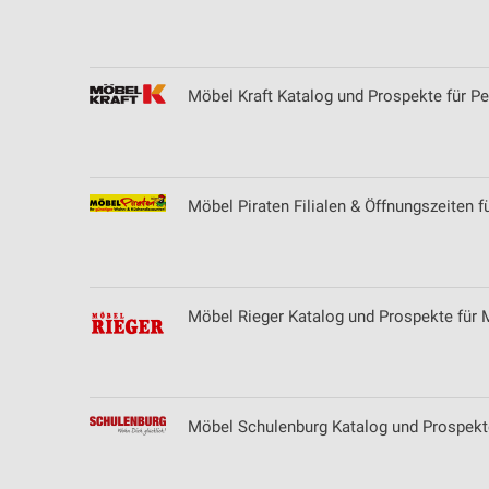
Analyse von Zielgruppen durch Statistiken oder Kombinationen 
Quellen
Entwicklung und Verbesserung der Angebote
Möbel Kraft Katalog und Prospekte für P
Verwendung reduzierter Daten zur Auswahl von Inhalten
IAB-Besonderheiten:
Verwendung genauer Standortdaten
Möbel Piraten Filialen & Öffnungszeiten f
Geräte anhand von aktiv angeforderten Informationen identifizie
Nicht-IAB-Verarbeitungszwecke:
Notwendig
Möbel Rieger Katalog und Prospekte fü
Performance
Funktional
Möbel Schulenburg Katalog und Prospekt
Werbung