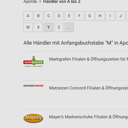
Apolda
Händler von A bis Z
A
B
C
D
E
F
G
H
I
J
W
X
Y
Z
...
Alle Händler mit Anfangsbuchstabe "M" in A
Markgrafen Filialen & Öffnungszeiten fü
Matratzen Concord Filialen & Öffnungszei
Mayer’s Markenschuhe Filialen & Öffnung