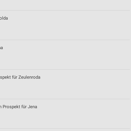
olda
na
pekt für Zeulenroda
 Prospekt für Jena