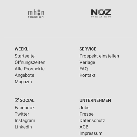
Wir nutzen Ihre Daten für folgende Zwecke:
IAB-Verarbeitungszwecke:
Speichern von oder Zugriff auf Informationen
auf einem Endgerät
Verwendung reduzierter Daten zur Auswahl von
Werbeanzeigen
WEEKLI
SERVICE
Erstellung von Profilen für personalisierte
Startseite
Prospekt einstellen
Werbung
Öffnungszeiten
Verlage
Alle Prospekte
FAQ
Verwendung von Profilen zur Auswahl
Angebote
Kontakt
personalisierter Werbung
Magazin
Erstellung von Profilen zur Personalisierung
von Inhalten
SOCIAL
UNTERNEHMEN
Verwendung von Profilen zur Auswahl
Facebook
Jobs
personalisierter Inhalte
Twitter
Presse
Instagram
Datenschutz
Messung der Werbeleistung
LinkedIn
AGB
Impressum