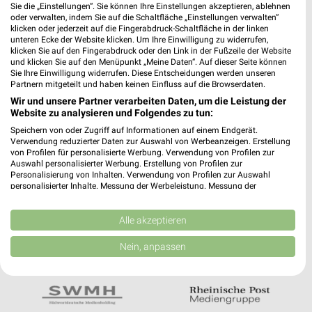
Noch mehr Angebote in
Sie die „Einstellungen“. Sie können Ihre Einstellungen akzeptieren, ablehnen
oder verwalten, indem Sie auf die Schaltfläche „Einstellungen verwalten“
der weekli App!
klicken oder jederzeit auf die Fingerabdruck-Schaltfläche in der linken
unteren Ecke der Website klicken. Um Ihre Einwilligung zu widerrufen,
klicken Sie auf den Fingerabdruck oder den Link in der Fußzeile der Website
und klicken Sie auf den Menüpunkt „Meine Daten“. Auf dieser Seite können
Sie Ihre Einwilligung widerrufen. Diese Entscheidungen werden unseren
Partnern mitgeteilt und haben keinen Einfluss auf die Browserdaten.
Wir und unsere Partner verarbeiten Daten, um die Leistung der
Website zu analysieren und Folgendes zu tun:
Jetzt kostenlos laden
Speichern von oder Zugriff auf Informationen auf einem Endgerät.
Verwendung reduzierter Daten zur Auswahl von Werbeanzeigen. Erstellung
von Profilen für personalisierte Werbung. Verwendung von Profilen zur
Auswahl personalisierter Werbung. Erstellung von Profilen zur
Prospekte App für Android
Personalisierung von Inhalten. Verwendung von Profilen zur Auswahl
personalisierter Inhalte. Messung der Werbeleistung. Messung der
Prospekte App für iOS
Performance von Inhalten. Analyse von Zielgruppen durch Statistiken oder
Kombinationen von Daten aus verschiedenen Quellen. Entwicklung und
Kostenlos im App Store erhältlich
Verbesserung der Angebote. Verwendung reduzierter Daten zur Auswahl
Alle akzeptieren
von Inhalten.
Daten können außerhalb der Europäischen Union weitergegeben und in die
Nein, anpassen
USA gesendet werden.
In Kooperation mit:
Ihre Einwilligung und die cookie Richtlinie gelten ausschließlich für diese
Website/App.
Partnerliste anzeigen (1 IAB-Anbieter)