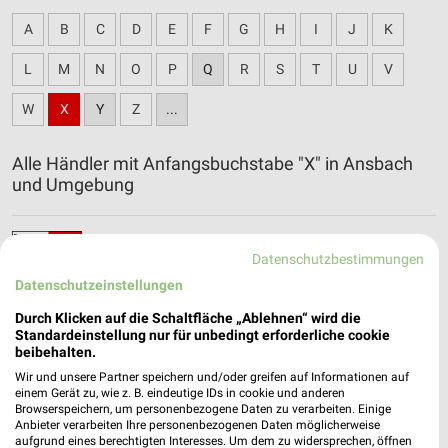
A
B
C
D
E
F
G
H
I
J
K
L
M
N
O
P
Q
R
S
T
U
V
W
X
Y
Z
...
Alle Händler mit Anfangsbuchstabe "X" in Ansbach
und Umgebung
XXXLutz Katalog und Prospekte für
Datenschutzbestimmungen
Wassertrüdingen
Datenschutzeinstellungen
Durch Klicken auf die Schaltfläche „Ablehnen“ wird die
Standardeinstellung nur für unbedingt erforderliche cookie
beibehalten.
Wir und unsere Partner speichern und/oder greifen auf Informationen auf
einem Gerät zu, wie z. B. eindeutige IDs in cookie und anderen
Browserspeichern, um personenbezogene Daten zu verarbeiten. Einige
Anbieter verarbeiten Ihre personenbezogenen Daten möglicherweise
aufgrund eines berechtigten Interesses. Um dem zu widersprechen, öffnen