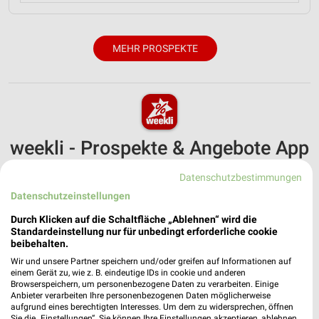
MEHR PROSPEKTE
weekli - Prospekte & Angebote App
Alle OBI Angebote immer griffbereit – mit der kostenlosen
Datenschutzbestimmungen
weekli App für iOS & Android.
Datenschutzeinstellungen
✔
Standortgenaue Angebote
Durch Klicken auf die Schaltfläche „Ablehnen“ wird die
Standardeinstellung nur für unbedingt erforderliche cookie
✔
Folge deinem Lieblingshändler
beibehalten.
✔
Push-Benachrichtigungen bei neuen Prospekten
✔
Einkaufsliste - Einkauf stressfrei planen
Wir und unsere Partner speichern und/oder greifen auf Informationen auf
einem Gerät zu, wie z. B. eindeutige IDs in cookie und anderen
Browserspeichern, um personenbezogene Daten zu verarbeiten. Einige
Anbieter verarbeiten Ihre personenbezogenen Daten möglicherweise
JETZT LADEN UND SPAREN!
aufgrund eines berechtigten Interesses. Um dem zu widersprechen, öffnen
Sie die „Einstellungen“. Sie können Ihre Einstellungen akzeptieren, ablehnen