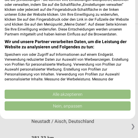
oder verwalten, indem Sie auf die Schaltfläche „Einstellungen verwalten“
klicken oder jederzeit auf die Fingerabdruck-Schaltfläche in der linken
unteren Ecke der Website klicken. Um Ihre Einwilligung zu widerrufen,
klicken Sie auf den Fingerabdruck oder den Link in der Fußzeile der Website
und klicken Sie auf den Menüpunkt „Meine Daten“. Auf dieser Seite können
Sie Ihre Einwilligung widerrufen. Diese Entscheidungen werden unseren
Partnern mitgeteilt und haben keinen Einfluss auf die Browserdaten.
Weitere OBI Geschäfte mit Angeboten in
Wir und unsere Partner verarbeiten Daten, um die Leistung der
und um Ansbach
Website zu analysieren und Folgendes zu tun:
Speichern von oder Zugriff auf Informationen auf einem Endgerät.
5 Geschäfte und Orte
Verwendung reduzierter Daten zur Auswahl von Werbeanzeigen. Erstellung
von Profilen für personalisierte Werbung. Verwendung von Profilen zur
Auswahl personalisierter Werbung. Erstellung von Profilen zur
OBI Angebote in Gunzenhausen
Personalisierung von Inhalten. Verwendung von Profilen zur Auswahl
Gunzenhausen, Deutschland
personalisierter Inhalte. Messung der Werbeleistung. Messung der
❯
Performance von Inhalten. Analyse von Zielgruppen durch Statistiken oder
Kombinationen von Daten aus verschiedenen Quellen. Entwicklung und
Verbesserung der Angebote. Verwendung reduzierter Daten zur Auswahl
Alle akzeptieren
420,90 km
von Inhalten.
Daten können außerhalb der Europäischen Union weitergegeben und in die
Nein, anpassen
USA gesendet werden.
OBI Angebote in Neustadt / Aisch
Ihre Einwilligung und die cookie Richtlinie gelten ausschließlich für diese
Website/App.
Neustadt / Aisch, Deutschland
❯
Partnerliste anzeigen (1 IAB-Anbieter)
Wir nutzen Ihre Daten für folgende Zwecke:
381,33 km