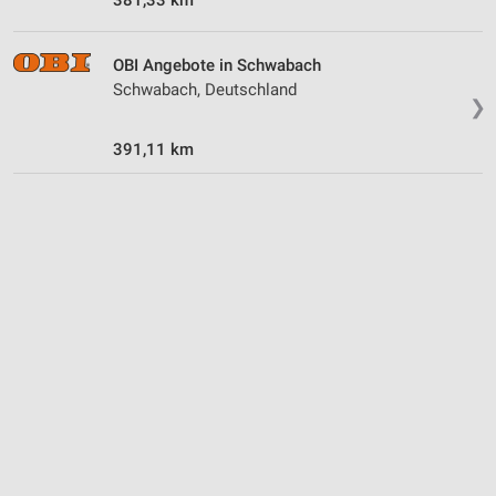
IAB-Verarbeitungszwecke:
Speichern von oder Zugriff auf Informationen
OBI Angebote in Schwabach
auf einem Endgerät
Schwabach, Deutschland
❯
Verwendung reduzierter Daten zur Auswahl von
Werbeanzeigen
391,11 km
Erstellung von Profilen für personalisierte
Werbung
Verwendung von Profilen zur Auswahl
personalisierter Werbung
Erstellung von Profilen zur Personalisierung
von Inhalten
Verwendung von Profilen zur Auswahl
personalisierter Inhalte
Messung der Werbeleistung
Messung der Performance von Inhalten