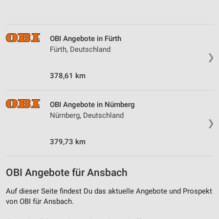
Analyse von Zielgruppen durch Statistiken oder
Kombinationen von Daten aus verschiedenen
Quellen
OBI Angebote in Fürth
Fürth, Deutschland
Entwicklung und Verbesserung der Angebote
❯
Verwendung reduzierter Daten zur Auswahl von
378,61 km
Inhalten
IAB-Besonderheiten:
OBI Angebote in Nürnberg
Verwendung genauer Standortdaten
Nürnberg, Deutschland
❯
Geräte anhand von aktiv angeforderten
Informationen identifizieren
379,73 km
Nicht-IAB-Verarbeitungszwecke:
OBI Angebote für Ansbach
Notwendig
Auf dieser Seite findest Du das aktuelle Angebote und Prospekt
Performance
von OBI für Ansbach.
Funktional