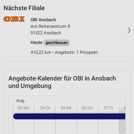
Nächste Filiale
OBI Ansbach
Am Reiterzentrum 8
❯
91522 Ansbach
Heute
geschlossen
410,22 km • Angebote: 1 Prospekt
Angebote-Kalender für OBI in Ansbach
und Umgebung
Aug.
03
Mo
04
Di
05
Mi
06
Do
07
Fr
08
S