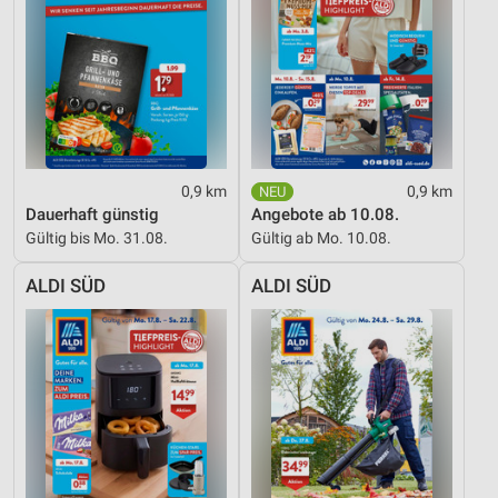
Nicht-IAB-Verarbeitungszwecke:
Notwendig
Performance
Funktional
Werbung
0,9 km
0,9 km
Dauerhaft günstig
Angebote ab 10.08.
Gültig bis Mo. 31.08.
Gültig ab Mo. 10.08.
ALDI SÜD
ALDI SÜD