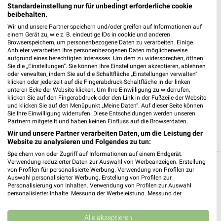
ALDI SÜD Rohrbach
Standardeinstellung nur für unbedingt erforderliche cookie
Hauptstraße 93
beibehalten.
76865 Rohrbach
❯
Wir und unsere Partner speichern und/oder greifen auf Informationen auf
einem Gerät zu, wie z. B. eindeutige IDs in cookie und anderen
Heute
geschlossen
Browserspeichern, um personenbezogene Daten zu verarbeiten. Einige
Anbieter verarbeiten Ihre personenbezogenen Daten möglicherweise
527,80 km • Angebote: 7 Prospekte
aufgrund eines berechtigten Interesses. Um dem zu widersprechen, öffnen
Sie die „Einstellungen“. Sie können Ihre Einstellungen akzeptieren, ablehnen
oder verwalten, indem Sie auf die Schaltfläche „Einstellungen verwalten“
klicken oder jederzeit auf die Fingerabdruck-Schaltfläche in der linken
PENNY Dahn
unteren Ecke der Website klicken. Um Ihre Einwilligung zu widerrufen,
Pirmasenser Str. 52a
klicken Sie auf den Fingerabdruck oder den Link in der Fußzeile der Website
66994 Dahn
und klicken Sie auf den Menüpunkt „Meine Daten“. Auf dieser Seite können
❯
Sie Ihre Einwilligung widerrufen. Diese Entscheidungen werden unseren
Heute
geschlossen
Partnern mitgeteilt und haben keinen Einfluss auf die Browserdaten.
Wir und unsere Partner verarbeiten Daten, um die Leistung der
544,18 km • Angebote: 1 Prospekt
Website zu analysieren und Folgendes zu tun:
Speichern von oder Zugriff auf Informationen auf einem Endgerät.
Verwendung reduzierter Daten zur Auswahl von Werbeanzeigen. Erstellung
von Profilen für personalisierte Werbung. Verwendung von Profilen zur
Discounter Angebote und Prospekte für
Auswahl personalisierter Werbung. Erstellung von Profilen zur
Annweiler (Trifels)
Personalisierung von Inhalten. Verwendung von Profilen zur Auswahl
personalisierter Inhalte. Messung der Werbeleistung. Messung der
Performance von Inhalten. Analyse von Zielgruppen durch Statistiken oder
14 Prospekte
Kombinationen von Daten aus verschiedenen Quellen. Entwicklung und
Verbesserung der Angebote. Verwendung reduzierter Daten zur Auswahl
Alle akzeptieren