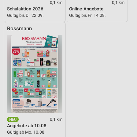
0,1 km
0,1 km
Verwendung reduzierter Daten zur Auswahl von
Werbeanzeigen
Schulaktion 2026
Online-Angebote
Gültig bis Di. 22.09.
Gültig bis Fr. 14.08.
Erstellung von Profilen für personalisierte
Werbung
Rossmann
Verwendung von Profilen zur Auswahl
personalisierter Werbung
Erstellung von Profilen zur Personalisierung
von Inhalten
Verwendung von Profilen zur Auswahl
personalisierter Inhalte
Messung der Werbeleistung
Messung der Performance von Inhalten
Analyse von Zielgruppen durch Statistiken oder
0,1 km
Kombinationen von Daten aus verschiedenen
Angebote ab 10.08.
Quellen
Gültig ab Mo. 10.08.