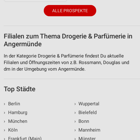
Entwicklung und Verbesserung der Angebote
ALLE PROSPEKTE
Verwendung reduzierter Daten zur Auswahl von
Inhalten
IAB-Besonderheiten:
Filialen zum Thema Drogerie & Parfümerie in
Verwendung genauer Standortdaten
Angermünde
Geräte anhand von aktiv angeforderten
In der Kategorie Drogerie & Parfümerie findest Du aktuelle
Informationen identifizieren
Filialen und Öffnungszeiten von z.B. Rossmann, Douglas und
dm in der Umgebung vom Angermünde.
Nicht-IAB-Verarbeitungszwecke:
Notwendig
Top Städte
Performance
›
Berlin
›
Wuppertal
Funktional
›
Hamburg
›
Bielefeld
Werbung
›
München
›
Bonn
›
Köln
›
Mannheim
›
Frankfurt (Main)
›
Münster