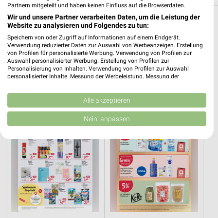
Partnern mitgeteilt und haben keinen Einfluss auf die Browserdaten.
Wir und unsere Partner verarbeiten Daten, um die Leistung der
Drogerie & Parfümerie Angebote und
Website zu analysieren und Folgendes zu tun:
Prospekte für Angermünde
Speichern von oder Zugriff auf Informationen auf einem Endgerät.
Verwendung reduzierter Daten zur Auswahl von Werbeanzeigen. Erstellung
von Profilen für personalisierte Werbung. Verwendung von Profilen zur
3 Prospekte
Auswahl personalisierter Werbung. Erstellung von Profilen zur
Personalisierung von Inhalten. Verwendung von Profilen zur Auswahl
Rossmann
Rossmann
personalisierter Inhalte. Messung der Werbeleistung. Messung der
Performance von Inhalten. Analyse von Zielgruppen durch Statistiken oder
Kombinationen von Daten aus verschiedenen Quellen. Entwicklung und
Verbesserung der Angebote. Verwendung reduzierter Daten zur Auswahl
Alle akzeptieren
von Inhalten.
Daten können außerhalb der Europäischen Union weitergegeben und in die
Nein, anpassen
USA gesendet werden.
Ihre Einwilligung und die cookie Richtlinie gelten ausschließlich für diese
Website/App.
Partnerliste anzeigen (1 IAB-Anbieter)
Wir nutzen Ihre Daten für folgende Zwecke:
IAB-Verarbeitungszwecke:
Speichern von oder Zugriff auf Informationen
auf einem Endgerät