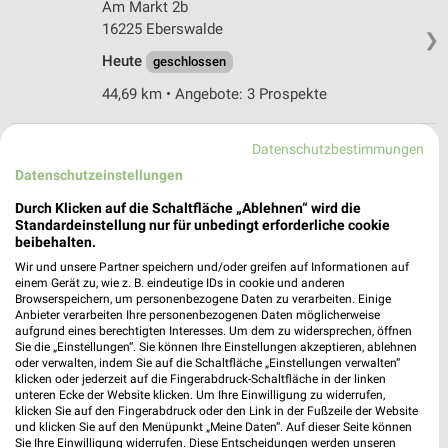
Am Markt 2b
16225 Eberswalde
❯
Heute
geschlossen
44,69 km • Angebote: 3 Prospekte
Datenschutzbestimmungen
dm Eberswalde
Heegermühler Straße 19a
Datenschutzeinstellungen
16225 Eberswalde
❯
Durch Klicken auf die Schaltfläche „Ablehnen“ wird die
Standardeinstellung nur für unbedingt erforderliche cookie
Heute
geschlossen
beibehalten.
43,63 km
Wir und unsere Partner speichern und/oder greifen auf Informationen auf
einem Gerät zu, wie z. B. eindeutige IDs in cookie und anderen
Browserspeichern, um personenbezogene Daten zu verarbeiten. Einige
Anbieter verarbeiten Ihre personenbezogenen Daten möglicherweise
Rossmann Bad Freienwalde
aufgrund eines berechtigten Interesses. Um dem zu widersprechen, öffnen
Königstr. 1-3/Karl-Marx-Str. 28
Sie die „Einstellungen“. Sie können Ihre Einstellungen akzeptieren, ablehnen
oder verwalten, indem Sie auf die Schaltfläche „Einstellungen verwalten“
16259 Bad Freienwalde
❯
klicken oder jederzeit auf die Fingerabdruck-Schaltfläche in der linken
unteren Ecke der Website klicken. Um Ihre Einwilligung zu widerrufen,
Heute
geschlossen
klicken Sie auf den Fingerabdruck oder den Link in der Fußzeile der Website
und klicken Sie auf den Menüpunkt „Meine Daten“. Auf dieser Seite können
51,61 km • Angebote: 3 Prospekte
Sie Ihre Einwilligung widerrufen. Diese Entscheidungen werden unseren