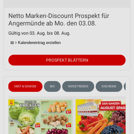
Netto Marken-Discount Prospekt für
Angermünde ab Mo. den 03.08.
Gültig von 03. Aug. bis 08. Aug.
📅
Kalendereintrag erstellen
PROSPEKT BLÄTTERN
N
OBST & GEMÜSE
BIO
MODETRENDS
EISCREME
SP