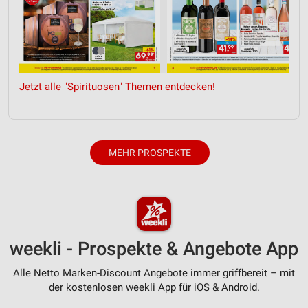
Analyse von Zielgruppen durch Statistiken oder
Kombinationen von Daten aus verschiedenen
Quellen
Entwicklung und Verbesserung der Angebote
Jetzt alle "Spirituosen" Themen entdecken!
Verwendung reduzierter Daten zur Auswahl von
Inhalten
IAB-Besonderheiten:
MEHR PROSPEKTE
Verwendung genauer Standortdaten
Geräte anhand von aktiv angeforderten
Informationen identifizieren
Nicht-IAB-Verarbeitungszwecke:
Notwendig
weekli - Prospekte & Angebote App
Performance
Alle Netto Marken-Discount Angebote immer griffbereit – mit
der kostenlosen weekli App für iOS & Android.
Funktional