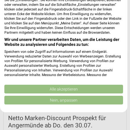
Sie die „Einstellungen“. Sie können Ihre Einstellungen akzeptieren, ablehnen
oder verwalten, indem Sie auf die Schaltfläche „Einstellungen verwalten“
klicken oder jederzeit auf die Fingerabdruck-Schaltfläche in der linken
unteren Ecke der Website klicken. Um Ihre Einwilligung zu widerrufen,
klicken Sie auf den Fingerabdruck oder den Link in der Fußzeile der Website
und klicken Sie auf den Menüpunkt „Meine Daten“. Auf dieser Seite können
Sie Ihre Einwilligung widerrufen. Diese Entscheidungen werden unseren
Partnern mitgeteilt und haben keinen Einfluss auf die Browserdaten.
Wir und unsere Partner verarbeiten Daten, um die Leistung der
Website zu analysieren und Folgendes zu tun:
Speichern von oder Zugriff auf Informationen auf einem Endgerät.
❯
Verwendung reduzierter Daten zur Auswahl von Werbeanzeigen. Erstellung
von Profilen für personalisierte Werbung. Verwendung von Profilen zur
Auswahl personalisierter Werbung. Erstellung von Profilen zur
Personalisierung von Inhalten. Verwendung von Profilen zur Auswahl
personalisierter Inhalte. Messung der Werbeleistung. Messung der
Performance von Inhalten. Analyse von Zielgruppen durch Statistiken oder
Kombinationen von Daten aus verschiedenen Quellen. Entwicklung und
Verbesserung der Angebote. Verwendung reduzierter Daten zur Auswahl
Alle akzeptieren
von Inhalten.
Daten können außerhalb der Europäischen Union weitergegeben und in die
Nein, anpassen
USA gesendet werden.
Ihre Einwilligung und die cookie Richtlinie gelten ausschließlich für diese
Website/App.
Netto Marken-Discount Prospekt für
Partnerliste anzeigen (1 IAB-Anbieter)
Angermünde ab Do. den 30.07.
Wir nutzen Ihre Daten für folgende Zwecke: