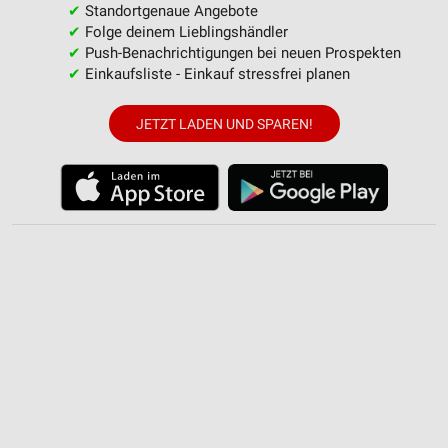
✔
Standortgenaue Angebote
Werbung
✔
Folge deinem Lieblingshändler
✔
Push-Benachrichtigungen bei neuen Prospekten
✔
Einkaufsliste - Einkauf stressfrei planen
JETZT LADEN UND SPAREN!