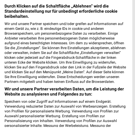
Bahnhofstr. 42
Durch Klicken auf die Schaltfläche „Ablehnen“ wird die
82152 Planegg
Standardeinstellung nur für unbedingt erforderliche cookie
❯
beibehalten.
Heute 08:00 - 16:00 Uhr |
Geöffnet
Wir und unsere Partner speichern und/oder greifen auf Informationen auf
einem Gerät zu, wie z. B. eindeutige IDs in cookie und anderen
510,79 km • Angebote: 3 Prospekte
Browserspeichern, um personenbezogene Daten zu verarbeiten. Einige
Anbieter verarbeiten Ihre personenbezogenen Daten möglicherweise
aufgrund eines berechtigten Interesses. Um dem zu widersprechen, öffnen
Ernsting's family Germering
Sie die „Einstellungen“. Sie können Ihre Einstellungen akzeptieren, ablehnen
oder verwalten, indem Sie auf die Schaltfläche „Einstellungen verwalten“
Münchener Straße 1
klicken oder jederzeit auf die Fingerabdruck-Schaltfläche in der linken
82110 Germering
❯
unteren Ecke der Website klicken. Um Ihre Einwilligung zu widerrufen,
klicken Sie auf den Fingerabdruck oder den Link in der Fußzeile der Website
Heute 09:00 - 20:00 Uhr |
Geöffnet
und klicken Sie auf den Menüpunkt „Meine Daten“. Auf dieser Seite können
Sie Ihre Einwilligung widerrufen. Diese Entscheidungen werden unseren
508,10 km
Partnern mitgeteilt und haben keinen Einfluss auf die Browserdaten.
Wir und unsere Partner verarbeiten Daten, um die Leistung der
Website zu analysieren und Folgendes zu tun:
Rossmann Geretsried
Speichern von oder Zugriff auf Informationen auf einem Endgerät.
Egerlandstr. 70
Verwendung reduzierter Daten zur Auswahl von Werbeanzeigen. Erstellung
82538 Geretsried
von Profilen für personalisierte Werbung. Verwendung von Profilen zur
❯
Auswahl personalisierter Werbung. Erstellung von Profilen zur
Heute 08:00 - 20:00 Uhr |
Geöffnet
Personalisierung von Inhalten. Verwendung von Profilen zur Auswahl
personalisierter Inhalte. Messung der Werbeleistung. Messung der
534,48 km • Angebote: 3 Prospekte
Performance von Inhalten. Analyse von Zielgruppen durch Statistiken oder