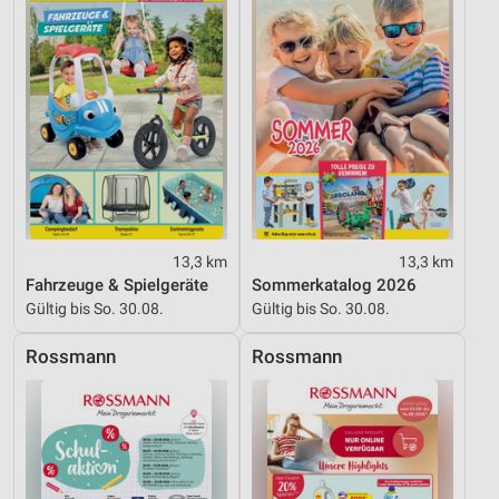
Nicht-IAB-Verarbeitungszwecke:
Notwendig
Performance
Funktional
Werbung
13,3 km
13,3 km
Fahrzeuge & Spielgeräte
Sommerkatalog 2026
Gültig bis So. 30.08.
Gültig bis So. 30.08.
Rossmann
Rossmann