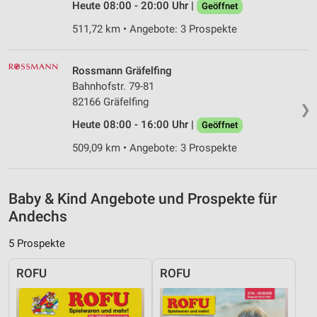
Heute 08:00 - 20:00 Uhr |
Geöffnet
von Inhalten
511,72 km • Angebote: 3 Prospekte
Verwendung von Profilen zur Auswahl
personalisierter Inhalte
Rossmann Gräfelfing
Messung der Werbeleistung
Bahnhofstr. 79-81
82166 Gräfelfing
Messung der Performance von Inhalten
❯
Heute 08:00 - 16:00 Uhr |
Geöffnet
Analyse von Zielgruppen durch Statistiken oder
509,09 km • Angebote: 3 Prospekte
Kombinationen von Daten aus verschiedenen
Quellen
Entwicklung und Verbesserung der Angebote
Baby & Kind Angebote und Prospekte für
Andechs
Verwendung reduzierter Daten zur Auswahl von
Inhalten
5 Prospekte
IAB-Besonderheiten:
ROFU
ROFU
Verwendung genauer Standortdaten
Geräte anhand von aktiv angeforderten
Informationen identifizieren