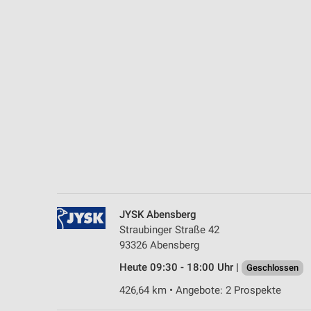
Messung der Performance von Inhalten
Analyse von Zielgruppen durch Statistiken oder Kombinationen 
Quellen
Entwicklung und Verbesserung der Angebote
Verwendung reduzierter Daten zur Auswahl von Inhalten
IAB-Besonderheiten:
Verwendung genauer Standortdaten
Geräte anhand von aktiv angeforderten Informationen identifizie
Nicht-IAB-Verarbeitungszwecke:
JYSK Abensberg
Notwendig
Straubinger Straße 42
93326 Abensberg
Performance
Heute 09:30 - 18:00 Uhr |
Geschlossen
Funktional
426,64 km • Angebote: 2 Prospekte
Werbung