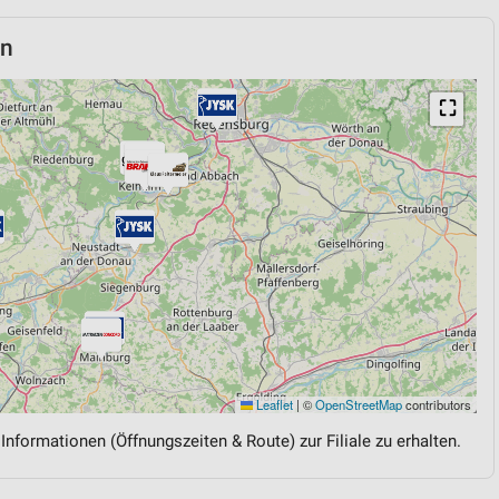
in
⛶
Leaflet
|
©
OpenStreetMap
contributors
 Informationen (Öffnungszeiten & Route) zur Filiale zu erhalten.