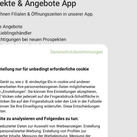
pekte & Angebote App
nen Filialen & Öffnungszeiten in unserer App.
e Angebote
ieblingshändler
htigungen bei neuen Prospekten
 Einkauf stressfrei planen
Datenschutzbestimmungen
 App jetzt laden oder QR-Code scannen.
tellung nur für unbedingt erforderliche cookie
erät zu, wie z. B. eindeutige IDs in cookie und anderen
verarbeiten Ihre personenbezogenen Daten möglicherweise
„Einstellungen“. Sie können Ihre Einstellungen akzeptieren,
 klicken oder jederzeit auf die Fingerabdruck-Schaltfläche in
klicken Sie auf den Fingerabdruck oder den Link in der Fußzeile
önnen Sie Ihre Einwilligung widerrufen. Diese Entscheidungen
ten.
ite zu analysieren und Folgendes zu tun:
reduzierter Daten zur Auswahl von Werbeanzeigen. Erstellung
ersonalisierter Werbung. Erstellung von Profilen zur
ierter Inhalte. Messung der Werbeleistung. Messung der