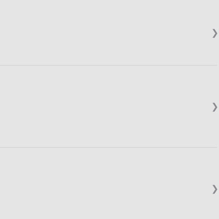
❯
❯
❯