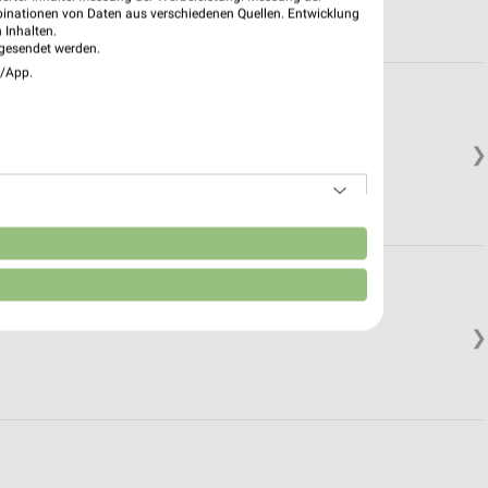
binationen von Daten aus verschiedenen Quellen. Entwicklung
 Inhalten.
gesendet werden.
e/App.
❯
n
❯