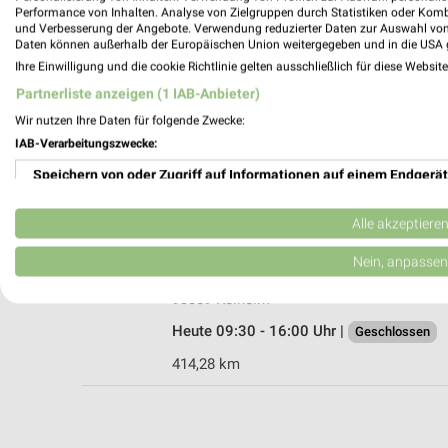
Performance von Inhalten. Analyse von Zielgruppen durch Statistiken oder Kom
und Verbesserung der Angebote. Verwendung reduzierter Daten zur Auswahl von
Daten können außerhalb der Europäischen Union weitergegeben und in die USA 
Ihre Einwilligung und die cookie Richtlinie gelten ausschließlich für diese Websit
Brandl Einrichtung Kelheim
Partnerliste anzeigen (1 IAB-Anbieter)
Regensburger Str. 76
Wir nutzen Ihre Daten für folgende Zwecke:
93309 Kelheim
IAB-Verarbeitungszwecke:
Heute 09:00 - 16:00 Uhr |
Geschlossen
Speichern von oder Zugriff auf Informationen auf einem Endgerät
415,67 km
Verwendung reduzierter Daten zur Auswahl von Werbeanzeigen
Alle akzeptiere
Matratzen Concord Kelheim
Erstellung von Profilen für personalisierte Werbung
Nein, anpassen
Schäfflerstraße 20
Verwendung von Profilen zur Auswahl personalisierter Werbung
93309 Kelheim
Heute 09:30 - 16:00 Uhr |
Geschlossen
Erstellung von Profilen zur Personalisierung von Inhalten
414,28 km
Verwendung von Profilen zur Auswahl personalisierter Inhalte
Messung der Werbeleistung