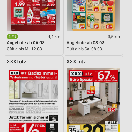
Entwicklung und Verbesserung der Angebote
Verwendung reduzierter Daten zur Auswahl von
Inhalten
IAB-Besonderheiten:
Verwendung genauer Standortdaten
4,4 km
3,5 km
Angebote ab 06.08.
Angebote ab 03.08.
Geräte anhand von aktiv angeforderten
Gültig bis Mi. 12.08.
Gültig bis Sa. 08.08.
Informationen identifizieren
XXXLutz
XXXLutz
Nicht-IAB-Verarbeitungszwecke:
Notwendig
Performance
Funktional
Werbung