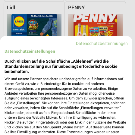
Lidl
PENNY
Datenschutzbestimmungen
Datenschutzeinstellungen
Durch Klicken auf die Schaltfläche „Ablehnen“ wird die
Standardeinstellung nur für unbedingt erforderliche cookie
beibehalten.
Wir und unsere Partner speichern und/oder greifen auf Informationen auf
einem Gerät zu, wie z. B. eindeutige IDs in cookie und anderen
Browserspeichern, um personenbezogene Daten zu verarbeiten. Einige
Anbieter verarbeiten Ihre personenbezogenen Daten möglicherweise
3,1 km
0,4 km
aufgrund eines berechtigten Interesses. Um dem zu widersprechen, öffnen
Angebote ab 03.08.
Angebote ab 03.08.
Sie die „Einstellungen“. Sie können Ihre Einstellungen akzeptieren, ablehnen
oder verwalten, indem Sie auf die Schaltfläche „Einstellungen verwalten“
Gültig bis Sa. 08.08.
Gültig bis Sa. 08.08.
klicken oder jederzeit auf die Fingerabdruck-Schaltfläche in der linken
unteren Ecke der Website klicken. Um Ihre Einwilligung zu widerrufen,
toom Baumarkt
XXXLutz
klicken Sie auf den Fingerabdruck oder den Link in der Fußzeile der Website
und klicken Sie auf den Menüpunkt „Meine Daten“. Auf dieser Seite können
Sie Ihre Einwilligung widerrufen. Diese Entscheidungen werden unseren