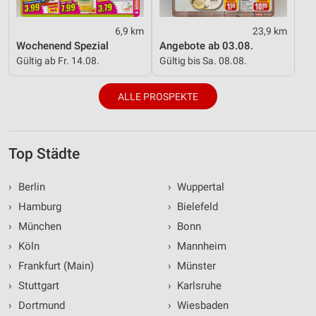
6,9 km
23,9 km
Wochenend Spezial
Angebote ab 03.08.
Gültig ab Fr. 14.08.
Gültig bis Sa. 08.08.
ALLE PROSPEKTE
Top Städte
›
Berlin
›
Wuppertal
›
Hamburg
›
Bielefeld
›
München
›
Bonn
›
Köln
›
Mannheim
›
Frankfurt (Main)
›
Münster
›
Stuttgart
›
Karlsruhe
›
Dortmund
›
Wiesbaden