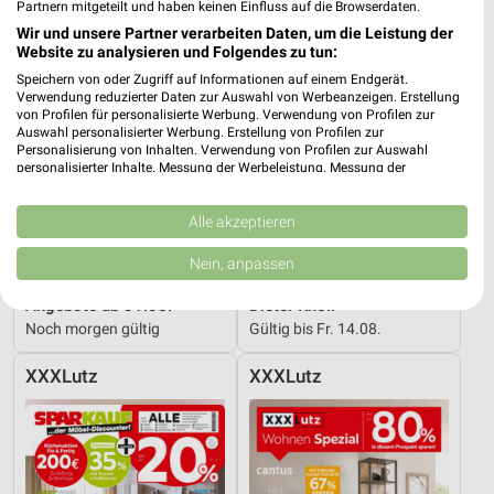
Partnern mitgeteilt und haben keinen Einfluss auf die Browserdaten.
Wir und unsere Partner verarbeiten Daten, um die Leistung der
Website zu analysieren und Folgendes zu tun:
Speichern von oder Zugriff auf Informationen auf einem Endgerät.
Verwendung reduzierter Daten zur Auswahl von Werbeanzeigen. Erstellung
von Profilen für personalisierte Werbung. Verwendung von Profilen zur
Auswahl personalisierter Werbung. Erstellung von Profilen zur
Personalisierung von Inhalten. Verwendung von Profilen zur Auswahl
personalisierter Inhalte. Messung der Werbeleistung. Messung der
Performance von Inhalten. Analyse von Zielgruppen durch Statistiken oder
Kombinationen von Daten aus verschiedenen Quellen. Entwicklung und
Verbesserung der Angebote. Verwendung reduzierter Daten zur Auswahl
Alle akzeptieren
von Inhalten.
Daten können außerhalb der Europäischen Union weitergegeben und in die
Nein, anpassen
USA gesendet werden.
14,4 km
14,4 km
Ihre Einwilligung und die cookie Richtlinie gelten ausschließlich für diese
Angebote ab 01.08.
Dieter Knoll
Website/App.
Noch morgen gültig
Gültig bis Fr. 14.08.
Partnerliste anzeigen (1 IAB-Anbieter)
Wir nutzen Ihre Daten für folgende Zwecke:
XXXLutz
XXXLutz
IAB-Verarbeitungszwecke:
Speichern von oder Zugriff auf Informationen
auf einem Endgerät