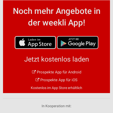
Noch mehr Angebote in
der weekli App!
Jetzt kostenlos laden
Prospekte App für Android
Prospekte App für iOS
Kostenlos im App Store erhältlich
In Kooperation mit: