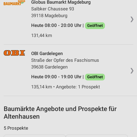
Globus Baumarkt Magdeburg
Salbker Chaussee 93
Verwendung von Profilen zur Auswahl
personalisierter Werbung
39118 Magdeburg
❯
Heute 08:00 - 20:00 Uhr |
Geöffnet
Erstellung von Profilen zur Personalisierung
von Inhalten
131,44 km
Verwendung von Profilen zur Auswahl
personalisierter Inhalte
OBI Gardelegen
Straße der Opfer des Faschismus
Messung der Werbeleistung
39638 Gardelegen
❯
Messung der Performance von Inhalten
Heute 09:00 - 19:00 Uhr |
Geöffnet
135,14 km • Angebote: 1 Prospekt
Analyse von Zielgruppen durch Statistiken oder
Kombinationen von Daten aus verschiedenen
Quellen
Baumärkte Angebote und Prospekte für
Entwicklung und Verbesserung der Angebote
Altenhausen
Verwendung reduzierter Daten zur Auswahl von
5 Prospekte
Inhalten