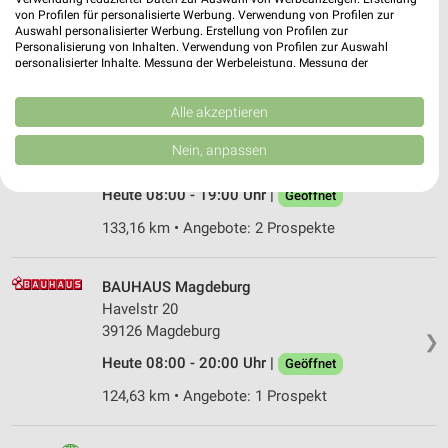
Heute 06:30 - 16:30 Uhr |
Schließt in 2 Min.
von Profilen für personalisierte Werbung. Verwendung von Profilen zur
Auswahl personalisierter Werbung. Erstellung von Profilen zur
133,47 km • Angebote: 1 Prospekt
Personalisierung von Inhalten. Verwendung von Profilen zur Auswahl
personalisierter Inhalte. Messung der Werbeleistung. Messung der
Performance von Inhalten. Analyse von Zielgruppen durch Statistiken oder
Kombinationen von Daten aus verschiedenen Quellen. Entwicklung und
Sonderpreis Baumarkt Mageburg-Ottersleben
Verbesserung der Angebote. Verwendung reduzierter Daten zur Auswahl
Alle akzeptieren
Magdeburg
von Inhalten.
Werner von Siemens Ring 1-2
Daten können außerhalb der Europäischen Union weitergegeben und in die
Nein, anpassen
❯
USA gesendet werden.
39116 Magdeburg
Ihre Einwilligung und die cookie Richtlinie gelten ausschließlich für diese
Heute 08:00 - 19:00 Uhr |
Geöffnet
Website/App.
Partnerliste anzeigen (1 IAB-Anbieter)
133,16 km • Angebote: 2 Prospekte
Wir nutzen Ihre Daten für folgende Zwecke:
IAB-Verarbeitungszwecke:
BAUHAUS Magdeburg
Speichern von oder Zugriff auf Informationen
Havelstr 20
auf einem Endgerät
39126 Magdeburg
❯
Verwendung reduzierter Daten zur Auswahl von
Heute 08:00 - 20:00 Uhr |
Geöffnet
Werbeanzeigen
124,63 km • Angebote: 1 Prospekt
Erstellung von Profilen für personalisierte
Werbung