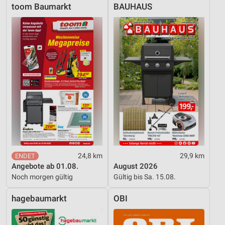
IAB-Besonderheiten:
toom Baumarkt
BAUHAUS
Verwendung genauer Standortdaten
Geräte anhand von aktiv angeforderten
Informationen identifizieren
Nicht-IAB-Verarbeitungszwecke:
Notwendig
Performance
Funktional
Werbung
24,8 km
29,9 km
Angebote ab 01.08.
August 2026
Noch morgen gültig
Gültig bis Sa. 15.08.
hagebaumarkt
OBI