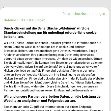
hbm Wolmirstedt
Datenschutzbestimmungen
Rogätzer Straße 22
Datenschutzeinstellungen
39326 Wolmirstedt
❯
Durch Klicken auf die Schaltfläche „Ablehnen“ wird die
Heute 09:00 - 19:00 Uhr |
Geöffnet
Standardeinstellung nur für unbedingt erforderliche cookie
beibehalten.
123,26 km
Wir und unsere Partner speichern und/oder greifen auf Informationen auf
einem Gerät zu, wie z. B. eindeutige IDs in cookie und anderen
Browserspeichern, um personenbezogene Daten zu verarbeiten. Einige
Sonderpreis Baumarkt Magdeburg
Anbieter verarbeiten Ihre personenbezogenen Daten möglicherweise
Lübecker Straße 131
aufgrund eines berechtigten Interesses. Um dem zu widersprechen, öffnen
39124 Magdeburg
Sie die „Einstellungen“. Sie können Ihre Einstellungen akzeptieren, ablehnen
❯
oder verwalten, indem Sie auf die Schaltfläche „Einstellungen verwalten“
Heute 08:00 - 19:00 Uhr |
klicken oder jederzeit auf die Fingerabdruck-Schaltfläche in der linken
Geöffnet
unteren Ecke der Website klicken. Um Ihre Einwilligung zu widerrufen,
126,80 km • Angebote: 2 Prospekte
klicken Sie auf den Fingerabdruck oder den Link in der Fußzeile der Website
und klicken Sie auf den Menüpunkt „Meine Daten“. Auf dieser Seite können
Sie Ihre Einwilligung widerrufen. Diese Entscheidungen werden unseren
Partnern mitgeteilt und haben keinen Einfluss auf die Browserdaten.
HKL Center Magdeburg
Wir und unsere Partner verarbeiten Daten, um die Leistung der
Werner-von-Siemens-Ring 6
Website zu analysieren und Folgendes zu tun:
39116 Magdeburg
❯
Speichern von oder Zugriff auf Informationen auf einem Endgerät.
Verwendung reduzierter Daten zur Auswahl von Werbeanzeigen. Erstellung