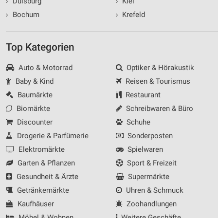
›
Duisburg
›
Kiel
›
Bochum
›
Krefeld
Top Kategorien
Auto & Motorrad
Optiker & Hörakustik
Baby & Kind
Reisen & Tourismus
Baumärkte
Restaurant
Biomärkte
Schreibwaren & Büro
Discounter
Schuhe
Drogerie & Parfümerie
Sonderposten
Elektromärkte
Spielwaren
Garten & Pflanzen
Sport & Freizeit
Gesundheit & Ärzte
Supermärkte
Getränkemärkte
Uhren & Schmuck
Kaufhäuser
Zoohandlungen
Möbel & Wohnen
Weitere Geschäfte