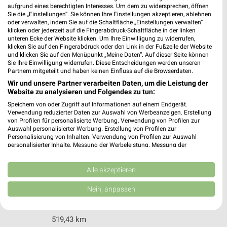
Kallenfelser Straße 34
aufgrund eines berechtigten Interesses. Um dem zu widersprechen, öffnen
Sie die „Einstellungen“. Sie können Ihre Einstellungen akzeptieren, ablehnen
55606 Kirn
❯
oder verwalten, indem Sie auf die Schaltfläche „Einstellungen verwalten“
klicken oder jederzeit auf die Fingerabdruck-Schaltfläche in der linken
Heute 09:00 - 20:00 Uhr |
Geschlossen
unteren Ecke der Website klicken. Um Ihre Einwilligung zu widerrufen,
klicken Sie auf den Fingerabdruck oder den Link in der Fußzeile der Website
513,85 km
und klicken Sie auf den Menüpunkt „Meine Daten“. Auf dieser Seite können
Sie Ihre Einwilligung widerrufen. Diese Entscheidungen werden unseren
Partnern mitgeteilt und haben keinen Einfluss auf die Browserdaten.
Ernsting's family Rockenhausen
Wir und unsere Partner verarbeiten Daten, um die Leistung der
Luitpoldstraße 7
Website zu analysieren und Folgendes zu tun:
67806 Rockenhausen
Speichern von oder Zugriff auf Informationen auf einem Endgerät.
❯
Verwendung reduzierter Daten zur Auswahl von Werbeanzeigen. Erstellung
Heute 09:00 - 18:00 Uhr |
Geschlossen
von Profilen für personalisierte Werbung. Verwendung von Profilen zur
Auswahl personalisierter Werbung. Erstellung von Profilen zur
505,30 km
Personalisierung von Inhalten. Verwendung von Profilen zur Auswahl
personalisierter Inhalte. Messung der Werbeleistung. Messung der
Performance von Inhalten. Analyse von Zielgruppen durch Statistiken oder
Kombinationen von Daten aus verschiedenen Quellen. Entwicklung und
Ernsting's family Kaiserslautern
Verbesserung der Angebote. Verwendung reduzierter Daten zur Auswahl
Alle akzeptieren
Mannheimer Straße 234
von Inhalten.
Daten können außerhalb der Europäischen Union weitergegeben und in die
67657 Kaiserslautern
Nein, anpassen
❯
USA gesendet werden.
Heute 09:00 - 20:00 Uhr |
Geschlossen
Ihre Einwilligung und die cookie Richtlinie gelten ausschließlich für diese
Website/App.
519,43 km
Partnerliste anzeigen (1 IAB-Anbieter)