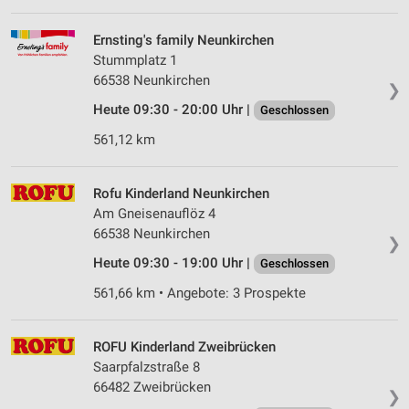
Wir nutzen Ihre Daten für folgende Zwecke:
Ernsting's family Neunkirchen
IAB-Verarbeitungszwecke:
Stummplatz 1
Speichern von oder Zugriff auf Informationen
66538 Neunkirchen
❯
auf einem Endgerät
Heute 09:30 - 20:00 Uhr |
Geschlossen
Verwendung reduzierter Daten zur Auswahl von
561,12 km
Werbeanzeigen
Erstellung von Profilen für personalisierte
Rofu Kinderland Neunkirchen
Werbung
Am Gneisenauflöz 4
Verwendung von Profilen zur Auswahl
66538 Neunkirchen
❯
personalisierter Werbung
Heute 09:30 - 19:00 Uhr |
Geschlossen
Erstellung von Profilen zur Personalisierung
561,66 km • Angebote: 3 Prospekte
von Inhalten
Verwendung von Profilen zur Auswahl
ROFU Kinderland Zweibrücken
personalisierter Inhalte
Saarpfalzstraße 8
66482 Zweibrücken
Messung der Werbeleistung
❯