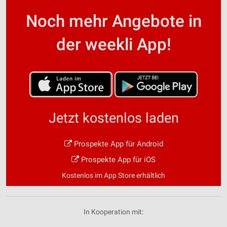
Noch mehr Angebote in
der weekli App!
Jetzt kostenlos laden
Prospekte App für Android
Prospekte App für iOS
Kostenlos im App Store erhältlich
In Kooperation mit: