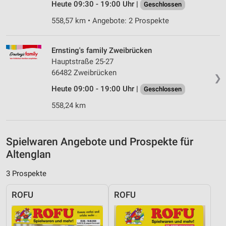
Heute 09:30 - 19:00 Uhr |
Geschlossen
Messung der Performance von Inhalten
558,57 km • Angebote: 2 Prospekte
Analyse von Zielgruppen durch Statistiken oder
Kombinationen von Daten aus verschiedenen
Quellen
Ernsting's family Zweibrücken
Hauptstraße 25-27
Entwicklung und Verbesserung der Angebote
66482 Zweibrücken
❯
Heute 09:00 - 19:00 Uhr |
Verwendung reduzierter Daten zur Auswahl von
Geschlossen
Inhalten
558,24 km
IAB-Besonderheiten:
Verwendung genauer Standortdaten
Spielwaren Angebote und Prospekte für
Geräte anhand von aktiv angeforderten
Altenglan
Informationen identifizieren
3 Prospekte
Nicht-IAB-Verarbeitungszwecke:
Notwendig
ROFU
ROFU
Performance